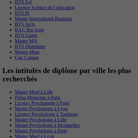
BTS Esf
Licence Science de l education
BTS Pi
Master International Business
BTS Sp3s
BAC Pro Assp
BTS Gpme
Master MA
BTS Dietetique
Master Mass
Cap Cuisine
Les intitulés de diplôme par ville les plus
recherchés
Master Meef à Lille
Prépa Medecine à Paris
Licence Psychologie à Paris
Master Psychologie à Lyon
Licence Psychologie à Toulouse
Master Psychologie à Lille
Master Psychologie à Montpellier
Master Psychologie à Paris
Master Meef à Lyon