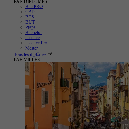
PAR DIPLÔMES
Bac PRO
CAP
BTS
BUT
Prépa
Bachelor
Licence
Licence Pro
Master
Tous les diplômes
PAR VILLES