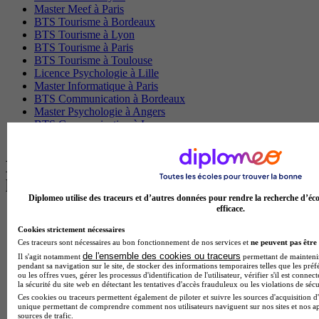
Master Meef à Paris
BTS Tourisme à Bordeaux
BTS Tourisme à Lyon
BTS Tourisme à Paris
BTS Tourisme à Toulouse
Licence Psychologie à Lille
Master Informatique à Paris
BTS Communication à Bordeaux
Master Psychologie à Angers
BTS Communication à Lyon
BTS Ndrc à Lyon
Les intitulés de diplôme par alternance
les plus recherchés
Diplomeo utilise des traceurs et d’autres données pour rendre la recherche d’éco
efficace.
BTS Esf en alternance
BTS Dietetique en alternance
Cookies strictement nécessaires
BTS Mco en alternance
Ces traceurs sont nécessaires au bon fonctionnement de nos services et
ne peuvent pas être 
BTS Pi en alternance
de l'ensemble des cookies ou traceurs
Il s'agit notamment
permettant de maintenir 
pendant sa navigation sur le site, de stocker des informations temporaires telles que les préf
BTS Sp3s en alternance
ou les offres vues, gérer les processus d'identification de l'utilisateur, vérifier s'il est conn
Master CCA en alternance
la sécurité du site web en détectant les tentatives d'accès frauduleux ou les violations de sécu
BTS Ndrc en alternance
Ces cookies ou traceurs permettent également de piloter et suivre les sources d'acquisition d'
BTS Sam en alternance
unique permettant de comprendre comment nos utilisateurs naviguent sur nos sites et nos ap
sources de trafic.
Cap Fleuriste en alternance