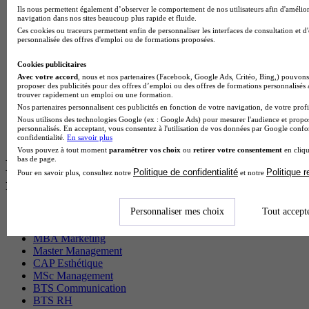
Ils nous permettent également d’observer le comportement de nos utilisateurs afin d'amélior
BTS Sio en alternance
navigation dans nos sites beaucoup plus rapide et fluide.
MSc Marketing Digital en alternance
Ces cookies ou traceurs permettent enfin de personnaliser les interfaces de consultation et d
BTS Gpme en alternance
personnalisée des offres d'emploi ou de formations proposées.
Cap Electricien en alternance
BTS Gpn en alternance
Cookies publicitaires
BTS Domotique en alternance
Avec votre accord
, nous et nos partenaires (Facebook, Google Ads, Critéo, Bing,) pouvons 
BAC Pro Agora en alternance
proposer des publicités pour des offres d’emploi ou des offres de formations personnalisés
trouver rapidement un emploi ou une formation.
BTS Sta en alternance
Nos partenaires personnalisent ces publicités en fonction de votre navigation, de votre profil
BTS Iris en alternance
Nous utilisons des technologies Google (ex : Google Ads) pour mesurer l'audience et propos
BTS Tpl en alternance
personnalisés. En acceptant, vous consentez à l'utilisation de vos données par Google conf
BTS Ati en alternance
confidentialité.
En savoir plus
Vous pouvez à tout moment
paramétrer vos choix
ou
retirer votre consentement
en cliqu
bas de page.
Les diplômes par filière les plus
Politique de confidentialité
Politique 
Pour en savoir plus, consultez notre
et notre
recherchés
Personnaliser mes choix
Tout accept
CS Sport
Master Sport
MBA Marketing
Master Management
CAP Esthétique
MSc Management
BTS Communication
BTS RH