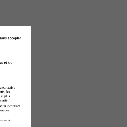
sans accepter
es et de
ateur active
urs, les
 et plus
curité.
t un identifiant
ion des
endre la