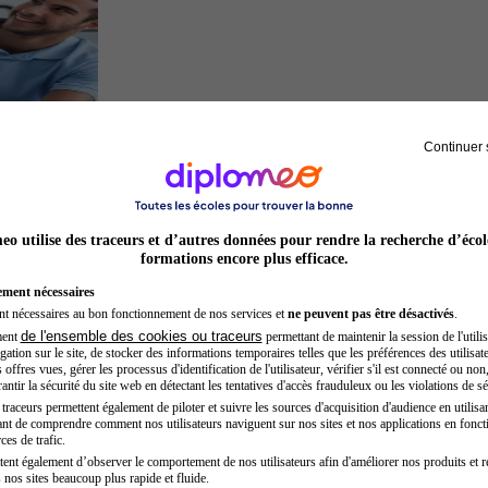
Continuer 
Kinésithérapeute sportif
o utilise des traceurs et d’autres données pour rendre la recherche d’écol
formations encore plus efficace.
ement nécessaires
nt nécessaires au bon fonctionnement de nos services et
ne peuvent pas être désactivés
.
de l'ensemble des cookies ou traceurs
ment
permettant de maintenir la session de l'utilis
ation sur le site, de stocker des informations temporaires telles que les préférences des utilisate
offres vues, gérer les processus d'identification de l'utilisateur, vérifier s'il est connecté ou non,
ntir la sécurité du site web en détectant les tentatives d'accès frauduleux ou les violations de sé
raceurs permettent également de piloter et suivre les sources d'acquisition d'audience en utilisan
nt de comprendre comment nos utilisateurs naviguent sur nos sites et nos applications en fonct
Inspecteur de police
ces de trafic.
tent également d’observer le comportement de nos utilisateurs afin d'améliorer nos produits et r
 nos sites beaucoup plus rapide et fluide.