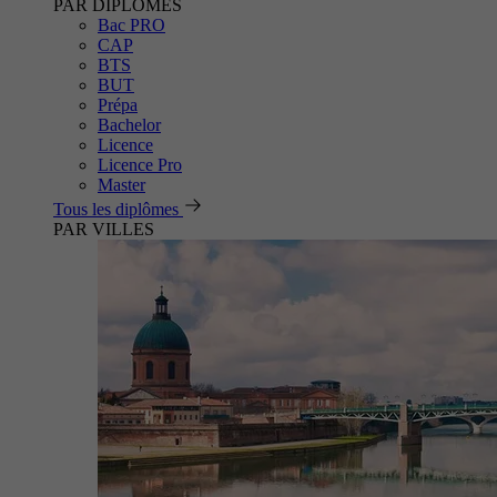
PAR DIPLÔMES
Bac PRO
CAP
BTS
BUT
Prépa
Bachelor
Licence
Licence Pro
Master
Tous les diplômes
PAR VILLES