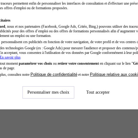
traceurs permettent enfin de personnaliser les interfaces de consultation et d'effectuer une prése
es offres d'emploi ou de formations proposées.
itaires
cord
, nous et nos partenaires (Facebook, Google Ads, Critéo, Bing,) pouvons utiliser des trace
blicités pour des offres d’emploi ou des offres de formations personnalisés afin d’augmenter v
dement un emploi ou une formation.
personnalisent ces publicités en fonction de votre navigation, de votre profil et de vos centres d
des technologies Google (ex : Google Ads) pour mesurer l'audience et proposer des contenus/pu
En acceptant, vous consentez à l'utilisation de vos données par Google conformément à leur poli
En savoir plus
 tout moment
paramétrer vos choix
ou
retirer votre consentement
en cliquant sur le lien "
Gér
as de page.
Politique de confidentialité
Politique relative aux cook
plus, consultez notre
et notre
Personnaliser mes choix
Tout accepter