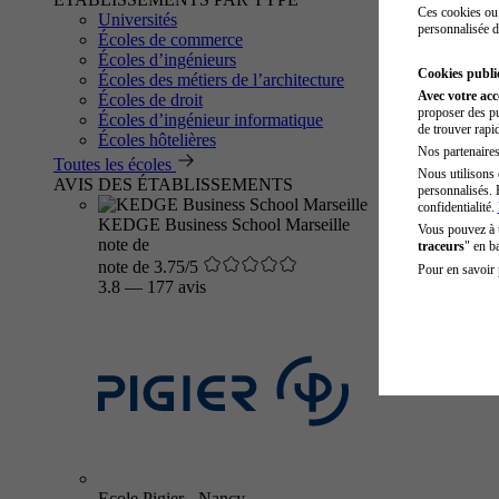
Ces cookies ou 
Universités
personnalisée d
Écoles de commerce
Écoles d’ingénieurs
Cookies public
Écoles des métiers de l’architecture
Avec votre ac
Écoles de droit
proposer des pu
Écoles d’ingénieur informatique
de trouver rapi
Écoles hôtelières
Nos partenaires 
Toutes les écoles
Nous utilisons 
AVIS DES ÉTABLISSEMENTS
personnalisés. 
confidentialité.
KEDGE Business School Marseille
Vous pouvez à
note de
traceurs
" en b
note de 3.75/5
Pour en savoir 
3.8
—
177 avis
Ecole Pigier - Nancy