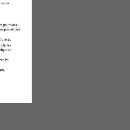
ntation
urs pour vous
os probabilités
’intérêt.
blicités
tique de
er les
ies
.