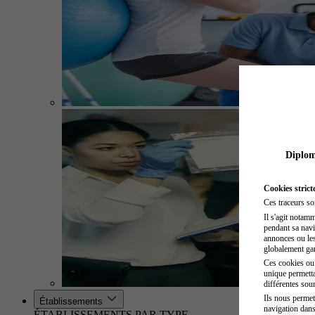
Diplome
Cookies strict
Ces traceurs so
Il s'agit notam
pendant sa navig
annonces ou les 
globalement gara
Ces cookies ou t
unique permetta
différentes sour
Ils nous permet
Établissements
navigation dans
ÉTABLISSEMENTS PAR TYPE