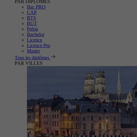
PAR DIPLÔMES
Bac PRO
CAP
BTS
BUT
Prépa
Bachelor
Licence
Licence Pro
Master
Tous les diplômes
PAR VILLES