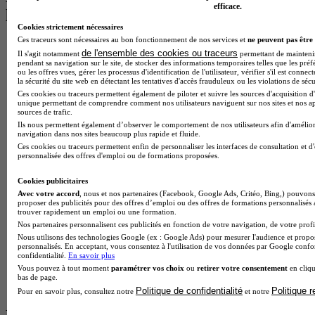
efficace.
les plus recherchés
Cookies strictement nécessaires
Ces traceurs sont nécessaires au bon fonctionnement de nos services et
ne peuvent pas être 
BTS Esf en alternance
de l'ensemble des cookies ou traceurs
Il s'agit notamment
permettant de maintenir 
BTS Dietetique en alternance
pendant sa navigation sur le site, de stocker des informations temporaires telles que les préf
BTS Mco en alternance
ou les offres vues, gérer les processus d'identification de l'utilisateur, vérifier s'il est conn
la sécurité du site web en détectant les tentatives d'accès frauduleux ou les violations de sécu
BTS Pi en alternance
Ces cookies ou traceurs permettent également de piloter et suivre les sources d'acquisition d'
BTS Sp3s en alternance
unique permettant de comprendre comment nos utilisateurs naviguent sur nos sites et nos ap
Master CCA en alternance
sources de trafic.
BTS Ndrc en alternance
Ils nous permettent également d’observer le comportement de nos utilisateurs afin d'amélior
BTS Sam en alternance
navigation dans nos sites beaucoup plus rapide et fluide.
Cap Fleuriste en alternance
Ces cookies ou traceurs permettent enfin de personnaliser les interfaces de consultation et d
personnalisée des offres d'emploi ou de formations proposées.
BTS Sio en alternance
MSc Marketing Digital en alternance
Cookies publicitaires
BTS Gpme en alternance
Avec votre accord
, nous et nos partenaires (Facebook, Google Ads, Critéo, Bing,) pouvons 
Cap Electricien en alternance
proposer des publicités pour des offres d’emploi ou des offres de formations personnalisés
BTS Gpn en alternance
trouver rapidement un emploi ou une formation.
BTS Domotique en alternance
Nos partenaires personnalisent ces publicités en fonction de votre navigation, de votre profil
BAC Pro Agora en alternance
Nous utilisons des technologies Google (ex : Google Ads) pour mesurer l'audience et propos
personnalisés. En acceptant, vous consentez à l'utilisation de vos données par Google conf
BTS Sta en alternance
confidentialité.
En savoir plus
BTS Iris en alternance
Vous pouvez à tout moment
paramétrer vos choix
ou
retirer votre consentement
en cliqu
BTS Tpl en alternance
bas de page.
BTS Ati en alternance
Politique de confidentialité
Politique 
Pour en savoir plus, consultez notre
et notre