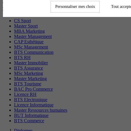
Les diplômes par filière les plus
Personnaliser mes choix
Tout accept
recherchés
CS Sport
Master Sport
MBA Marketing
Master Management
CAP Esthétique
MSc Management
BTS Communication
BTS RH
Master Immobilier
BTS Assurance
MSc Marketing
Master Marketing
BTS Tourisme
BAC Pro Commerce
Licence RH
BTS Electronique
Licence Informatique
Master Ressources humaines
BUT Informatique
BTS Commerce
Diplomeo