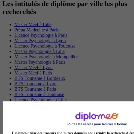
Les intitulés de diplôme par ville les plus
recherchés
Master Meef à Lille
Prépa Medecine à Paris
Licence Psychologie à Paris
Master Psychologie à Lyon
Licence Psychologie à Toulouse
Master Psychologie à Lille
Master Psychologie à Montpellier
Master Psychologie à Paris
Master Meef à Lyon
Master Meef à Paris
BTS Tourisme à Bordeaux
BTS Tourisme à Lyon
BTS Tourisme à Paris
BTS Tourisme à Toulouse
Licence Psychologie à Lille
Master Informatique à Paris
BTS Communication à Bordeaux
Master Psychologie à Angers
BTS Communication à Lyon
BTS Ndrc à Lyon
Diplomeo utilise des traceurs et d’autres données pour rendre la recherche d’éco