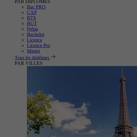
PAR DIPLÔMES
Bac PRO
CAP
BTS
BUT
Prépa
Bachelor
Licence
Licence Pro
Master
Tous les diplômes
PAR VILLES