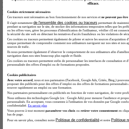
Les intitulés de diplôme par alternance
efficace.
les plus recherchés
Cookies strictement nécessaires
Ces traceurs sont nécessaires au bon fonctionnement de nos services et
ne peuvent pas être 
de l'ensemble des cookies ou traceurs
Il s'agit notamment
permettant de maintenir 
BTS Esf en alternance
pendant sa navigation sur le site, de stocker des informations temporaires telles que les préf
BTS Dietetique en alternance
ou les offres vues, gérer les processus d'identification de l'utilisateur, vérifier s'il est conn
la sécurité du site web en détectant les tentatives d'accès frauduleux ou les violations de sécu
BTS Mco en alternance
Ces cookies ou traceurs permettent également de piloter et suivre les sources d'acquisition d'
BTS Pi en alternance
unique permettant de comprendre comment nos utilisateurs naviguent sur nos sites et nos ap
BTS Sp3s en alternance
sources de trafic.
Master CCA en alternance
Ils nous permettent également d’observer le comportement de nos utilisateurs afin d'amélior
BTS Ndrc en alternance
navigation dans nos sites beaucoup plus rapide et fluide.
BTS Sam en alternance
Ces cookies ou traceurs permettent enfin de personnaliser les interfaces de consultation et d
personnalisée des offres d'emploi ou de formations proposées.
Cap Fleuriste en alternance
BTS Sio en alternance
Cookies publicitaires
MSc Marketing Digital en alternance
Avec votre accord
, nous et nos partenaires (Facebook, Google Ads, Critéo, Bing,) pouvons 
BTS Gpme en alternance
proposer des publicités pour des offres d’emploi ou des offres de formations personnalisés
Cap Electricien en alternance
trouver rapidement un emploi ou une formation.
BTS Gpn en alternance
Nos partenaires personnalisent ces publicités en fonction de votre navigation, de votre profil
BTS Domotique en alternance
Nous utilisons des technologies Google (ex : Google Ads) pour mesurer l'audience et propos
personnalisés. En acceptant, vous consentez à l'utilisation de vos données par Google conf
BAC Pro Agora en alternance
confidentialité.
En savoir plus
BTS Sta en alternance
Vous pouvez à tout moment
paramétrer vos choix
ou
retirer votre consentement
en cliqu
BTS Iris en alternance
bas de page.
BTS Tpl en alternance
Politique de confidentialité
Politique 
Pour en savoir plus, consultez notre
et notre
BTS Ati en alternance