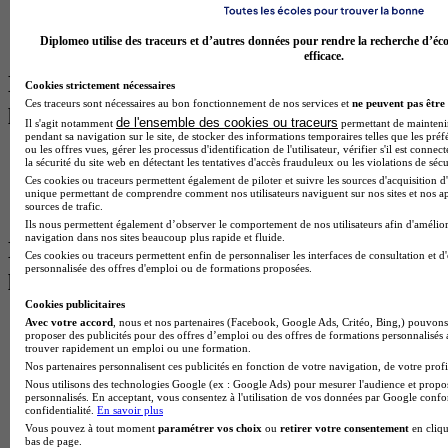
Diplomeo utilise des traceurs et d’autres données pour rendre la recherche d’éco
efficace.
Les Ecoles des métiers de l'immobilier
Cookies strictement nécessaires
Ces traceurs sont nécessaires au bon fonctionnement de nos services et
ne peuvent pas être 
proches de Grenoble
de l'ensemble des cookies ou traceurs
Il s'agit notamment
permettant de maintenir 
pendant sa navigation sur le site, de stocker des informations temporaires telles que les préf
ou les offres vues, gérer les processus d'identification de l'utilisateur, vérifier s'il est conn
Ecoles d'Immobilier à Lyon
la sécurité du site web en détectant les tentatives d'accès frauduleux ou les violations de sécu
Ecoles d'Immobilier à Annecy
Ces cookies ou traceurs permettent également de piloter et suivre les sources d'acquisition d'
Ecole d'Immobilier à Montélimar
unique permettant de comprendre comment nos utilisateurs naviguent sur nos sites et nos ap
Ecoles d'Immobilier à Chambéry
sources de trafic.
Ils nous permettent également d’observer le comportement de nos utilisateurs afin d'amélior
navigation dans nos sites beaucoup plus rapide et fluide.
Les Ecoles des métiers de l'immobilier
Ces cookies ou traceurs permettent enfin de personnaliser les interfaces de consultation et d
personnalisée des offres d'emploi ou de formations proposées.
par ville les plus recherchées
Cookies publicitaires
Ecoles d'Immobilier à Lyon
Avec votre accord
, nous et nos partenaires (Facebook, Google Ads, Critéo, Bing,) pouvons 
proposer des publicités pour des offres d’emploi ou des offres de formations personnalisés
Ecoles d'Immobilier à Paris
trouver rapidement un emploi ou une formation.
Ecoles d'Immobilier à Montpellier
Nos partenaires personnalisent ces publicités en fonction de votre navigation, de votre profil
Ecole d'Immobilier à Niort
Nous utilisons des technologies Google (ex : Google Ads) pour mesurer l'audience et propos
Ecole d'Immobilier à Antibes
personnalisés. En acceptant, vous consentez à l'utilisation de vos données par Google conf
Ecoles d'Immobilier à Bordeaux
confidentialité.
En savoir plus
Ecoles d'Immobilier à Lille
Vous pouvez à tout moment
paramétrer vos choix
ou
retirer votre consentement
en cliqu
bas de page.
Ecoles d'Immobilier à Nantes