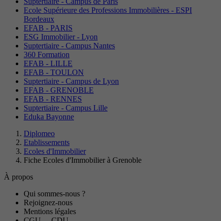
Suptertiaire - Campus de Paris
Ecole Supérieure des Professions Immobilières - ESPI
Bordeaux
EFAB - PARIS
ESG Immobilier - Lyon
Suptertiaire - Campus Nantes
360 Formation
EFAB - LILLE
EFAB - TOULON
Suptertiaire - Campus de Lyon
EFAB - GRENOBLE
EFAB - RENNES
Suptertiaire - Campus Lille
Eduka Bayonne
Diplomeo
Etablissements
Ecoles d'Immobilier
Fiche Ecoles d'Immobilier à Grenoble
À propos
Qui sommes-nous ?
Rejoignez-nous
Mentions légales
CGU
-
CDU