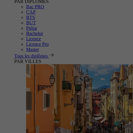
PAR DIPLÔMES
Bac PRO
CAP
BTS
BUT
Prépa
Bachelor
Licence
Licence Pro
Master
Tous les diplômes
PAR VILLES