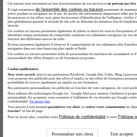
Ces traceurs sont nécessaires au bon fonctionnement de nos services et
ne peuvent pas être 
de l'ensemble des cookies ou traceurs
Il s'agit notamment
permettant de maintenir 
active pendant sa navigation sur le site, de stocker des informations temporaires telles que le
les annonces ou les offres vues, gérer les processus d'identification de l'utilisateur, vérifier s
plus globalement garantir la sécurité du site web en détectant les tentatives d'accès fraudule
sécurité.
Ces cookies ou traceurs permettent également de piloter et suivre les sources d'acquisition d
identifiant unique permettant de comprendre comment nos utilisateurs naviguent sur nos site
fonction des différentes sources de trafic.
Ils nous permettent également d’observer le comportement de nos utilisateurs afin d'amélior
navigation dans nos sites beaucoup plus rapide et fluide.
Ces cookies ou traceurs permettent enfin de personnaliser les interfaces de consultation et d
personnalisée des offres d'emploi ou de formations proposées.
Cookies publicitaires
Avec votre accord
, nous et nos partenaires (Facebook, Google Ads, Critéo, Bing,) pouvons 
vous proposer des publicités pour des offres d’emploi ou des offres de formations personna
probabilités de trouver rapidement un emploi ou une formation.
Note de 1 sur 5
Nos partenaires personnalisent ces publicités en fonction de votre navigation, de votre profil
Nous utilisons des technologies Google (ex : Google Ads) pour mesurer l'audience et propos
personnalisés. En acceptant, vous consentez à l'utilisation de vos données par Google conf
confidentialité.
En savoir plus
Vous pouvez à tout moment
paramétrer vos choix
ou
retirer votre consentement
en cliqu
traceurs
" en bas de page.
Politique de confidentialité
Politique 
Pour en savoir plus, consultez notre
et notre
Personnaliser mes choix
Tout accepter