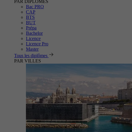
PAR DIPLÔMES
Bac PRO
CAP
BTS
BUT
Prépa
Bachelor
Licence
Licence Pro
Master
Tous les diplômes
PAR VILLES