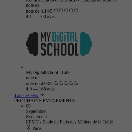
note de
note de 4.14/5
4.1
—
160 avis
MyDigitalSchool - Lille
note de
note de 4.93/5
4.9
—
168 avis
Tous les avis
PROCHAINS ÉVÈNEMENTS
09
Septembre
Événement
EPMT - École de Paris des Métiers de la Table
Paris