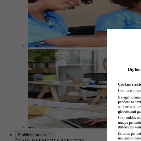
Diplome
Cookies strict
Ces traceurs so
Il s'agit notam
pendant sa navig
annonces ou les 
globalement gara
Ces cookies ou t
unique permetta
différentes sour
Ils nous permet
Établissements
navigation dans
ÉTABLISSEMENTS PAR TYPE