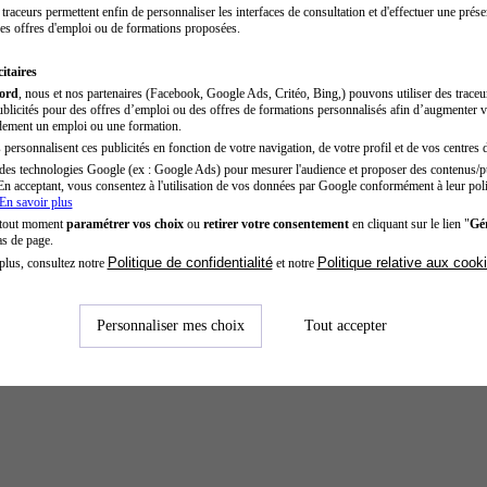
traceurs permettent enfin de personnaliser les interfaces de consultation et d'effectuer une prése
es offres d'emploi ou de formations proposées.
itaires
cord
, nous et nos partenaires (Facebook, Google Ads, Critéo, Bing,) pouvons utiliser des trace
blicités pour des offres d’emploi ou des offres de formations personnalisés afin d’augmenter v
dement un emploi ou une formation.
personnalisent ces publicités en fonction de votre navigation, de votre profil et de vos centres d
des technologies Google (ex : Google Ads) pour mesurer l'audience et proposer des contenus/pu
En acceptant, vous consentez à l'utilisation de vos données par Google conformément à leur poli
En savoir plus
 tout moment
paramétrer vos choix
ou
retirer votre consentement
en cliquant sur le lien "
Gér
as de page.
Politique de confidentialité
Politique relative aux cook
plus, consultez notre
et notre
Personnaliser mes choix
Tout accepter