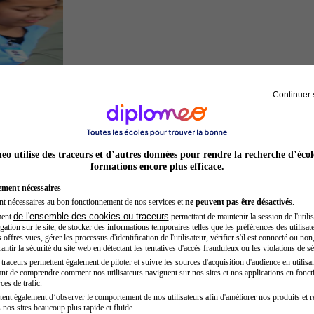
Continuer 
Secrétaire médicale
o utilise des traceurs et d’autres données pour rendre la recherche d’écol
formations encore plus efficace.
ement nécessaires
nt nécessaires au bon fonctionnement de nos services et
ne peuvent pas être désactivés
.
de l'ensemble des cookies ou traceurs
ment
permettant de maintenir la session de l'utilis
ation sur le site, de stocker des informations temporaires telles que les préférences des utilisate
offres vues, gérer les processus d'identification de l'utilisateur, vérifier s'il est connecté ou non,
ntir la sécurité du site web en détectant les tentatives d'accès frauduleux ou les violations de sé
raceurs permettent également de piloter et suivre les sources d'acquisition d'audience en utilisan
nt de comprendre comment nos utilisateurs naviguent sur nos sites et nos applications en fonct
Entrepreneur
ces de trafic.
tent également d’observer le comportement de nos utilisateurs afin d'améliorer nos produits et r
 nos sites beaucoup plus rapide et fluide.