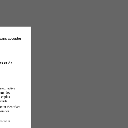
sans accepter
es et de
ateur active
urs, les
 et plus
curité.
t un identifiant
ion des
endre la