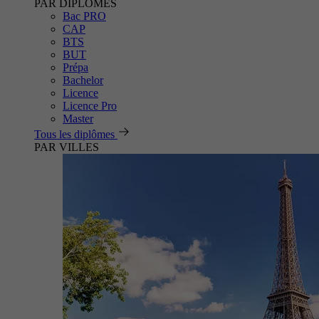
PAR DIPLÔMES
Bac PRO
CAP
BTS
BUT
Prépa
Bachelor
Licence
Licence Pro
Master
Tous les diplômes
PAR VILLES