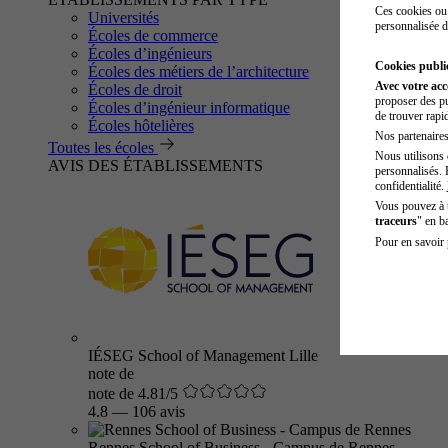
Ces cookies ou 
Universités
personnalisée d
Écoles de commerce
Écoles d’ingénieurs
Cookies public
Écoles des métiers de l’architecture
Avec votre ac
Écoles de droit
proposer des pu
Écoles d’ingénieur informatique
de trouver rapi
Écoles hôtelières
Nos partenaires 
Toutes les écoles
Nous utilisons 
AVIS DES ÉTABLISSEMENTS
personnalisés. 
confidentialité.
Vous pouvez à
traceurs
" en b
Pour en savoir 
IÉSEG School of Management Lille
note de
note de 4.81/5
4.8
—
106 avis
Rennes School of Business - Campus de Rennes