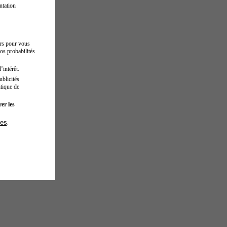
ntation
urs pour vous
os probabilités
’intérêt.
blicités
tique de
er les
ies
.