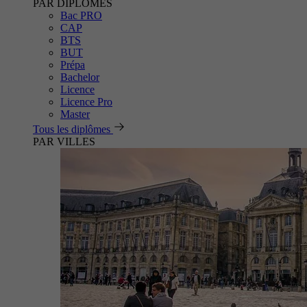
PAR DIPLÔMES
Bac PRO
CAP
BTS
BUT
Prépa
Bachelor
Licence
Licence Pro
Master
Tous les diplômes
PAR VILLES