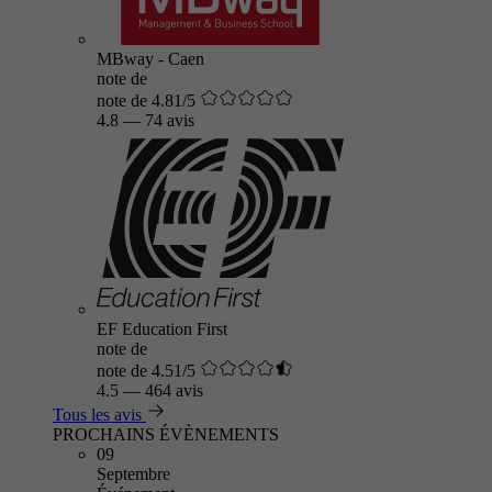
MBway - Caen
note de
note de 4.81/5
4.8
—
74 avis
EF Education First
note de
note de 4.51/5
4.5
—
464 avis
Tous les avis
PROCHAINS ÉVÈNEMENTS
09
Septembre