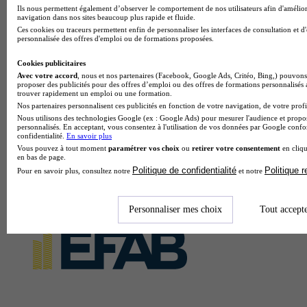
Ils nous permettent également d’observer le comportement de nos utilisateurs afin d'amélior
navigation dans nos sites beaucoup plus rapide et fluide.
Ces cookies ou traceurs permettent enfin de personnaliser les interfaces de consultation et d
personnalisée des offres d'emploi ou de formations proposées.
Cookies publicitaires
Avec votre accord
, nous et nos partenaires (Facebook, Google Ads, Critéo, Bing,) pouvons 
proposer des publicités pour des offres d’emploi ou des offres de formations personnalisés
trouver rapidement un emploi ou une formation.
Nos partenaires personnalisent ces publicités en fonction de votre navigation, de votre profil
Nous utilisons des technologies Google (ex : Google Ads) pour mesurer l'audience et propos
personnalisés. En acceptant, vous consentez à l'utilisation de vos données par Google conf
confidentialité.
En savoir plus
Vous pouvez à tout moment
paramétrer vos choix
ou
retirer votre consentement
en cliqu
en bas de page.
Politique de confidentialité
Politique 
Pour en savoir plus, consultez notre
et notre
Personnaliser mes choix
Tout accept