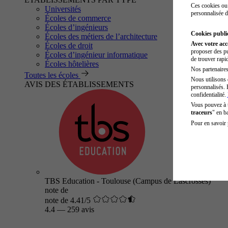
Ces cookies ou 
Universités
personnalisée d
Écoles de commerce
Écoles d’ingénieurs
Cookies public
Écoles des métiers de l’architecture
Avec votre ac
Écoles de droit
proposer des pu
Écoles d’ingénieur informatique
de trouver rapi
Écoles hôtelières
Nos partenaires 
Toutes les écoles
Nous utilisons 
AVIS DES ÉTABLISSEMENTS
personnalisés. 
confidentialité.
Vous pouvez à
traceurs
" en b
Pour en savoir 
TBS Education - Toulouse (Campus de Lascrosses)
note de
note de 4.41/5
4.4
—
259 avis