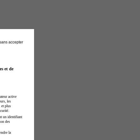
sans accepter
es et de
ateur active
urs, les
 et plus
curité.
t un identifiant
ion des
endre la