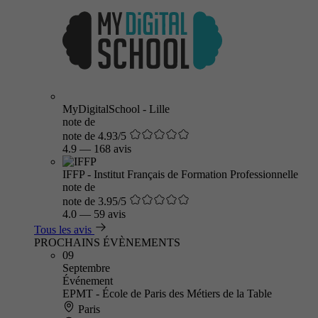
MyDigitalSchool - Lille
note de
note de 4.93/5
4.9
—
168 avis
IFFP - Institut Français de Formation Professionnelle
note de
note de 3.95/5
4.0
—
59 avis
Tous les avis
PROCHAINS ÉVÈNEMENTS
09
Septembre
Événement
EPMT - École de Paris des Métiers de la Table
Paris