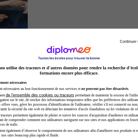
Continuer 
Auxiliaire de puériculture
o utilise des traceurs et d’autres données pour rendre la recherche d’écol
formations encore plus efficace.
ement nécessaires
nt nécessaires au bon fonctionnement de nos services et
ne peuvent pas être désactivés
.
de l'ensemble des cookies ou traceurs
ment
permettant de maintenir la session de l'utilis
ation sur le site, de stocker des informations temporaires telles que les préférences des utilisate
offres vues, gérer les processus d'identification de l'utilisateur, vérifier s'il est connecté ou non,
ntir la sécurité du site web en détectant les tentatives d'accès frauduleux ou les violations de sé
raceurs permettent également de piloter et suivre les sources d'acquisition d'audience en utilisan
nt de comprendre comment nos utilisateurs naviguent sur nos sites et nos applications en fonct
Juriste
ces de trafic.
tent également d’observer le comportement de nos utilisateurs afin d'améliorer nos produits et r
 nos sites beaucoup plus rapide et fluide.