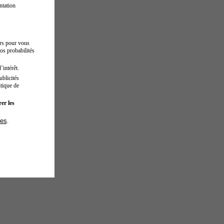
ntation
urs pour vous
os probabilités
’intérêt.
blicités
tique de
er les
ies
.