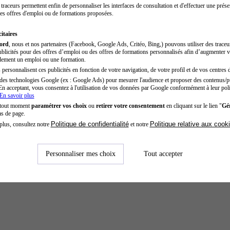
traceurs permettent enfin de personnaliser les interfaces de consultation et d'effectuer une prése
es offres d'emploi ou de formations proposées.
itaires
cord
, nous et nos partenaires (Facebook, Google Ads, Critéo, Bing,) pouvons utiliser des trace
blicités pour des offres d’emploi ou des offres de formations personnalisés afin d’augmenter v
dement un emploi ou une formation.
personnalisent ces publicités en fonction de votre navigation, de votre profil et de vos centres d
des technologies Google (ex : Google Ads) pour mesurer l'audience et proposer des contenus/pu
En acceptant, vous consentez à l'utilisation de vos données par Google conformément à leur poli
En savoir plus
 tout moment
paramétrer vos choix
ou
retirer votre consentement
en cliquant sur le lien "
Gér
as de page.
Politique de confidentialité
Politique relative aux cook
plus, consultez notre
et notre
Personnaliser mes choix
Tout accepter