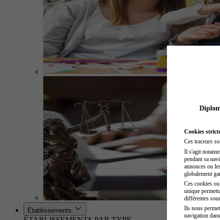
Diplome
Cookies strict
Ces traceurs so
Il s'agit notam
pendant sa navig
annonces ou les 
globalement gara
Ces cookies ou t
unique permetta
différentes sour
Ils nous permet
Établissements
navigation dans
ÉTABLISSEMENTS PAR TYPE