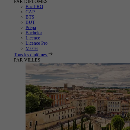
PAR DIPLÔMES
Bac PRO
CAP
BTS
BUT
Prépa
Bachelor
Licence
Licence Pro
Master
Tous les diplômes
PAR VILLES