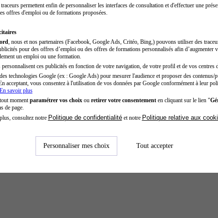
traceurs permettent enfin de personnaliser les interfaces de consultation et d'effectuer une prése
es offres d'emploi ou de formations proposées.
itaires
cord
, nous et nos partenaires (Facebook, Google Ads, Critéo, Bing,) pouvons utiliser des trace
blicités pour des offres d’emploi ou des offres de formations personnalisés afin d’augmenter v
dement un emploi ou une formation.
personnalisent ces publicités en fonction de votre navigation, de votre profil et de vos centres d
des technologies Google (ex : Google Ads) pour mesurer l'audience et proposer des contenus/pu
En acceptant, vous consentez à l'utilisation de vos données par Google conformément à leur poli
En savoir plus
 tout moment
paramétrer vos choix
ou
retirer votre consentement
en cliquant sur le lien "
Gér
as de page.
Politique de confidentialité
Politique relative aux cook
plus, consultez notre
et notre
Personnaliser mes choix
Tout accepter