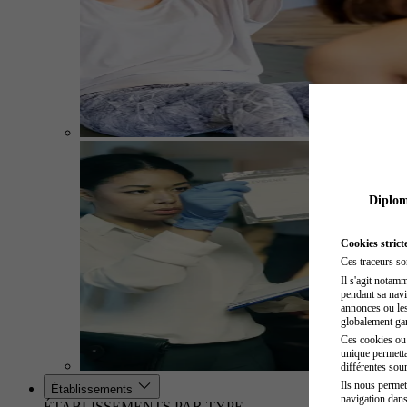
Diplome
Cookies strict
Ces traceurs so
Il s'agit notam
pendant sa navig
annonces ou les 
globalement gara
Ces cookies ou t
unique permetta
différentes sour
Ils nous permet
Établissements
navigation dans
ÉTABLISSEMENTS PAR TYPE