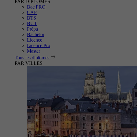
PAR DIPLÔMES
Bac PRO
CAP
BTS
BUT
Prépa
Bachelor
Licence
Licence Pro
Master
Tous les diplômes
PAR VILLES