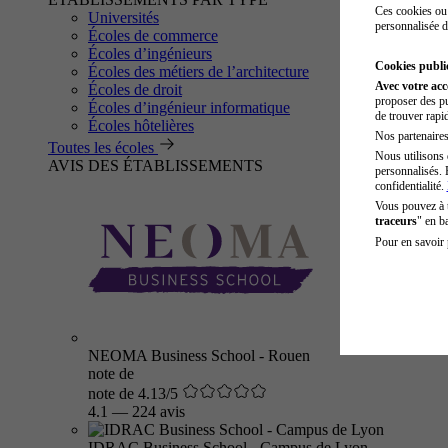
Ces cookies ou 
Universités
personnalisée d
Écoles de commerce
Écoles d’ingénieurs
Cookies public
Écoles des métiers de l’architecture
Avec votre ac
Écoles de droit
proposer des pu
Écoles d’ingénieur informatique
de trouver rapi
Écoles hôtelières
Nos partenaires 
Toutes les écoles
Nous utilisons 
AVIS DES ÉTABLISSEMENTS
personnalisés. 
confidentialité.
Vous pouvez à
traceurs
" en b
Pour en savoir 
NEOMA Business School - Rouen
note de
note de 4.13/5
4.1
—
224 avis
IDRAC Business School - Campus de Lyon