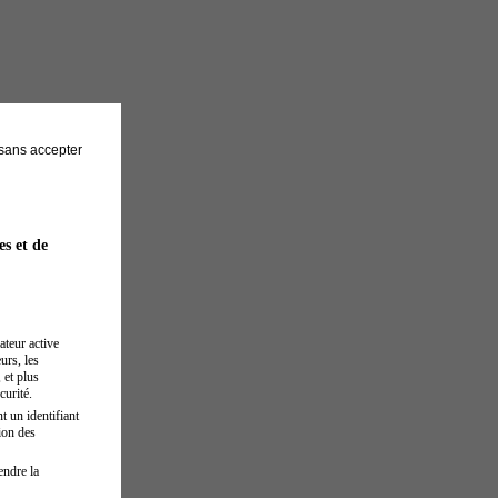
sans accepter
es et de
ateur active
urs, les
 et plus
curité.
t un identifiant
ion des
endre la