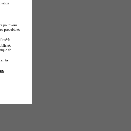
ntation
urs pour vous
os probabilités
’intérêt.
blicités
tique de
er les
ies
.