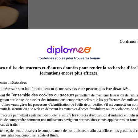
Continuer 
Préparateur physique
o utilise des traceurs et d’autres données pour rendre la recherche d’écol
formations encore plus efficace.
ement nécessaires
nt nécessaires au bon fonctionnement de nos services et
ne peuvent pas être désactivés
.
de l'ensemble des cookies ou traceurs
ment
permettant de maintenir la session de l'utilis
ation sur le site, de stocker des informations temporaires telles que les préférences des utilisate
offres vues, gérer les processus d'identification de l'utilisateur, vérifier s'il est connecté ou non,
ntir la sécurité du site web en détectant les tentatives d'accès frauduleux ou les violations de sé
raceurs permettent également de piloter et suivre les sources d'acquisition d'audience en utilisan
nt de comprendre comment nos utilisateurs naviguent sur nos sites et nos applications en fonct
Inspecteur de police
ces de trafic.
tent également d’observer le comportement de nos utilisateurs afin d'améliorer nos produits et r
 nos sites beaucoup plus rapide et fluide.