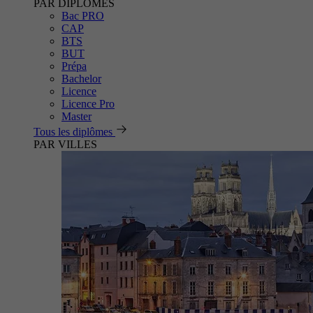
PAR DIPLÔMES
Bac PRO
CAP
BTS
BUT
Prépa
Bachelor
Licence
Licence Pro
Master
Tous les diplômes
PAR VILLES