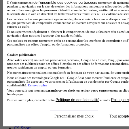
BTS Dietetique en alternance
de l'ensemble des cookies ou traceurs
Il s'agit notamment
permettant de maintenir 
pendant sa navigation sur le site, de stocker des informations temporaires telles que les préf
BTS Mco en alternance
ou les offres vues, gérer les processus d'identification de l'utilisateur, vérifier s'il est conn
BTS Pi en alternance
la sécurité du site web en détectant les tentatives d'accès frauduleux ou les violations de sécu
BTS Sp3s en alternance
Ces cookies ou traceurs permettent également de piloter et suivre les sources d'acquisition d'
Master CCA en alternance
unique permettant de comprendre comment nos utilisateurs naviguent sur nos sites et nos ap
sources de trafic.
BTS Ndrc en alternance
Ils nous permettent également d’observer le comportement de nos utilisateurs afin d'amélior
BTS Sam en alternance
navigation dans nos sites beaucoup plus rapide et fluide.
Cap Fleuriste en alternance
Ces cookies ou traceurs permettent enfin de personnaliser les interfaces de consultation et d
BTS Sio en alternance
personnalisée des offres d'emploi ou de formations proposées.
MSc Marketing Digital en alternance
BTS Gpme en alternance
Cookies publicitaires
Cap Electricien en alternance
Avec votre accord
, nous et nos partenaires (Facebook, Google Ads, Critéo, Bing,) pouvons 
proposer des publicités pour des offres d’emploi ou des offres de formations personnalisés
BTS Gpn en alternance
trouver rapidement un emploi ou une formation.
BTS Domotique en alternance
Nos partenaires personnalisent ces publicités en fonction de votre navigation, de votre profil
BAC Pro Agora en alternance
Nous utilisons des technologies Google (ex : Google Ads) pour mesurer l'audience et propos
BTS Sta en alternance
personnalisés. En acceptant, vous consentez à l'utilisation de vos données par Google conf
BTS Iris en alternance
confidentialité.
En savoir plus
BTS Tpl en alternance
Vous pouvez à tout moment
paramétrer vos choix
ou
retirer votre consentement
en cliqu
bas de page.
BTS Ati en alternance
Politique de confidentialité
Politique 
Pour en savoir plus, consultez notre
et notre
Les diplômes par filière les plus
recherchés
Personnaliser mes choix
Tout accept
CS Sport