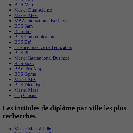
BTS Mco
Master Data science
Master Meef
MBA International Business
BTS Sam
BTS Sio
BTS Communication
BTS Esf
Licence Science de l education
BTS Pi
Master International Business
BTS Sp3s
BAC Pro Assp
BTS Gpme
Master MA
BTS Dietetique
Master Mass
Cap Cuisine
Les intitulés de diplôme par ville les plus
recherchés
Master Meef à Lille