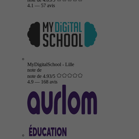
4.1
—
57 avis
MyDigitalSchool - Lille
note de
note de 4.93/5
4.9
—
168 avis