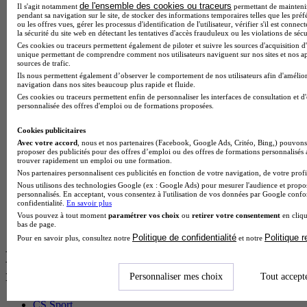
BTS Dietetique en alternance
de l'ensemble des cookies ou traceurs
Il s'agit notamment
permettant de maintenir 
pendant sa navigation sur le site, de stocker des informations temporaires telles que les préf
BTS Mco en alternance
ou les offres vues, gérer les processus d'identification de l'utilisateur, vérifier s'il est conn
BTS Pi en alternance
la sécurité du site web en détectant les tentatives d'accès frauduleux ou les violations de sécu
BTS Sp3s en alternance
Ces cookies ou traceurs permettent également de piloter et suivre les sources d'acquisition d'
Master CCA en alternance
unique permettant de comprendre comment nos utilisateurs naviguent sur nos sites et nos ap
sources de trafic.
BTS Ndrc en alternance
Ils nous permettent également d’observer le comportement de nos utilisateurs afin d'amélior
BTS Sam en alternance
navigation dans nos sites beaucoup plus rapide et fluide.
Cap Fleuriste en alternance
Ces cookies ou traceurs permettent enfin de personnaliser les interfaces de consultation et d
BTS Sio en alternance
personnalisée des offres d'emploi ou de formations proposées.
MSc Marketing Digital en alternance
BTS Gpme en alternance
Cookies publicitaires
Cap Electricien en alternance
Avec votre accord
, nous et nos partenaires (Facebook, Google Ads, Critéo, Bing,) pouvons 
proposer des publicités pour des offres d’emploi ou des offres de formations personnalisés
BTS Gpn en alternance
trouver rapidement un emploi ou une formation.
BTS Domotique en alternance
Nos partenaires personnalisent ces publicités en fonction de votre navigation, de votre profil
BAC Pro Agora en alternance
Nous utilisons des technologies Google (ex : Google Ads) pour mesurer l'audience et propos
BTS Sta en alternance
personnalisés. En acceptant, vous consentez à l'utilisation de vos données par Google conf
BTS Iris en alternance
confidentialité.
En savoir plus
BTS Tpl en alternance
Vous pouvez à tout moment
paramétrer vos choix
ou
retirer votre consentement
en cliqu
bas de page.
BTS Ati en alternance
Politique de confidentialité
Politique 
Pour en savoir plus, consultez notre
et notre
Les diplômes par filière les plus
recherchés
Personnaliser mes choix
Tout accept
CS Sport