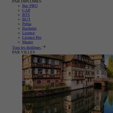
PAR DIPLÔMES
Bac PRO
CAP
BTS
BUT
Prépa
Bachelor
Licence
Licence Pro
Master
Tous les diplômes
PAR VILLES