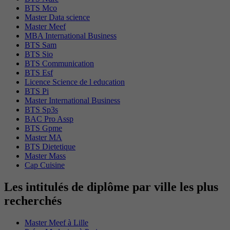
BTS Mco
Master Data science
Master Meef
MBA International Business
BTS Sam
BTS Sio
BTS Communication
BTS Esf
Licence Science de l education
BTS Pi
Master International Business
BTS Sp3s
BAC Pro Assp
BTS Gpme
Master MA
BTS Dietetique
Master Mass
Cap Cuisine
Les intitulés de diplôme par ville les plus
recherchés
Master Meef à Lille