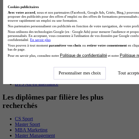
BTS Sp3s en alternance
Master CCA en alternance
Cookies publicitaires
BTS Ndrc en alternance
Avec votre accord
, nous et nos partenaires (Facebook, Google Ads, Critéo, Bing,) pouvons 
BTS Sam en alternance
proposer des publicités pour des offres d’emploi ou des offres de formations personnalisés
trouver rapidement un emploi ou une formation.
Cap Fleuriste en alternance
Nos partenaires personnalisent ces publicités en fonction de votre navigation, de votre profil
BTS Sio en alternance
Nous utilisons des technologies Google (ex : Google Ads) pour mesurer l'audience et propos
MSc Marketing Digital en alternance
personnalisés. En acceptant, vous consentez à l'utilisation de vos données par Google conf
BTS Gpme en alternance
confidentialité.
En savoir plus
Cap Electricien en alternance
Vous pouvez à tout moment
paramétrer vos choix
ou
retirer votre consentement
en cliqu
bas de page.
BTS Gpn en alternance
Politique de confidentialité
Politique 
BTS Domotique en alternance
Pour en savoir plus, consultez notre
et notre
BAC Pro Agora en alternance
BTS Sta en alternance
BTS Iris en alternance
Personnaliser mes choix
Tout accept
BTS Tpl en alternance
BTS Ati en alternance
Les diplômes par filière les plus
recherchés
CS Sport
Master Sport
MBA Marketing
Master Management