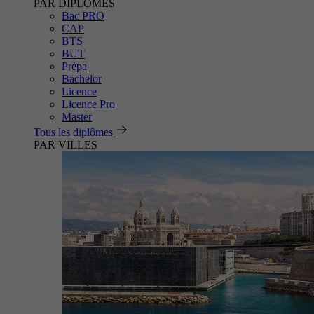
PAR DIPLÔMES
Bac PRO
CAP
BTS
BUT
Prépa
Bachelor
Licence
Licence Pro
Master
Tous les diplômes
PAR VILLES