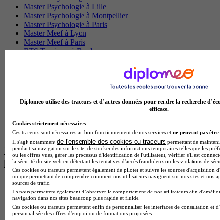
Master Psychologie à Lille
Master Psychologie à Montpellier
Master Psychologie à Paris
Master Meef à Lyon
Master Meef à Paris
BTS Tourisme à Bordeaux
BTS Tourisme à Lyon
BTS Tourisme à Paris
BTS Tourisme à Toulouse
Licence Psychologie à Lille
Master Informatique à Paris
Diplomeo utilise des traceurs et d’autres données pour rendre la recherche d’éco
BTS Communication à Bordeaux
efficace.
Master Psychologie à Angers
BTS Communication à Lyon
Cookies strictement nécessaires
BTS Ndrc à Lyon
Ces traceurs sont nécessaires au bon fonctionnement de nos services et
ne peuvent pas être 
de l'ensemble des cookies ou traceurs
Il s'agit notamment
permettant de maintenir 
Les intitulés de diplôme par alternance
pendant sa navigation sur le site, de stocker des informations temporaires telles que les préf
ou les offres vues, gérer les processus d'identification de l'utilisateur, vérifier s'il est conn
les plus recherchés
la sécurité du site web en détectant les tentatives d'accès frauduleux ou les violations de sécu
Ces cookies ou traceurs permettent également de piloter et suivre les sources d'acquisition d'
unique permettant de comprendre comment nos utilisateurs naviguent sur nos sites et nos ap
sources de trafic.
BTS Esf en alternance
Ils nous permettent également d’observer le comportement de nos utilisateurs afin d'amélior
BTS Dietetique en alternance
navigation dans nos sites beaucoup plus rapide et fluide.
BTS Mco en alternance
Ces cookies ou traceurs permettent enfin de personnaliser les interfaces de consultation et d
BTS Pi en alternance
personnalisée des offres d'emploi ou de formations proposées.