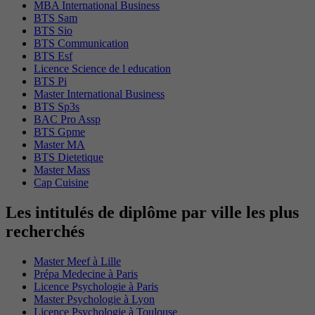
MBA International Business
BTS Sam
BTS Sio
BTS Communication
BTS Esf
Licence Science de l education
BTS Pi
Master International Business
BTS Sp3s
BAC Pro Assp
BTS Gpme
Master MA
BTS Dietetique
Master Mass
Cap Cuisine
Les intitulés de diplôme par ville les plus
recherchés
Master Meef à Lille
Prépa Medecine à Paris
Licence Psychologie à Paris
Master Psychologie à Lyon
Licence Psychologie à Toulouse