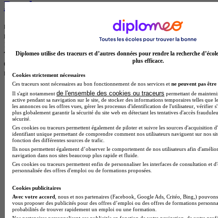
Branly
note de
3.0
note de 3/5
1 avis
Diplomeo utilise des traceurs et d’autres données pour rendre la recherche d’écol
plus efficace.
COURS
note de
3
Cookies strictement nécessaires
Ces traceurs sont nécessaires au bon fonctionnement de nos services et
ne peuvent pas être 
de l'ensemble des cookies ou traceurs
Il s'agit notamment
permettant de maintenir 
active pendant sa navigation sur le site, de stocker des informations temporaires telles que le
les annonces ou les offres vues, gérer les processus d'identification de l'utilisateur, vérifier s
plus globalement garantir la sécurité du site web en détectant les tentatives d'accès fraudule
sécurité.
Ces cookies ou traceurs permettent également de piloter et suivre les sources d'acquisition d
identifiant unique permettant de comprendre comment nos utilisateurs naviguent sur nos site
fonction des différentes sources de trafic.
Ils nous permettent également d’observer le comportement de nos utilisateurs afin d'amélior
navigation dans nos sites beaucoup plus rapide et fluide.
Ces cookies ou traceurs permettent enfin de personnaliser les interfaces de consultation et d
personnalisée des offres d'emploi ou de formations proposées.
Cookies publicitaires
Avec votre accord
, nous et nos partenaires (Facebook, Google Ads, Critéo, Bing,) pouvons 
vous proposer des publicités pour des offres d’emploi ou des offres de formations personna
probabilités de trouver rapidement un emploi ou une formation.