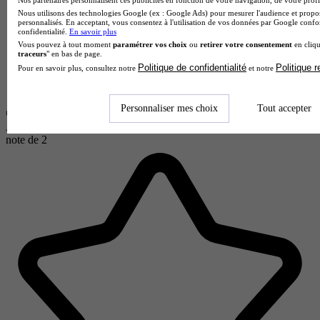
Nos partenaires personnalisent ces publicités en fonction de votre navigation, de votre profil
Nous utilisons des technologies Google (ex : Google Ads) pour mesurer l'audience et propos
personnalisés. En acceptant, vous consentez à l'utilisation de vos données par Google conf
confidentialité.
En savoir plus
Vous pouvez à tout moment
paramétrer vos choix
ou
retirer votre consentement
en cliqu
traceurs
" en bas de page.
Politique de confidentialité
Politique 
Pour en savoir plus, consultez notre
et notre
Personnaliser mes choix
Tout accepter
AMBIANCE
note de
2