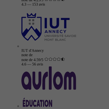
4.3
—
153 avis
IUT d'Annecy
note de
note de 4.59/5
4.6
—
56 avis