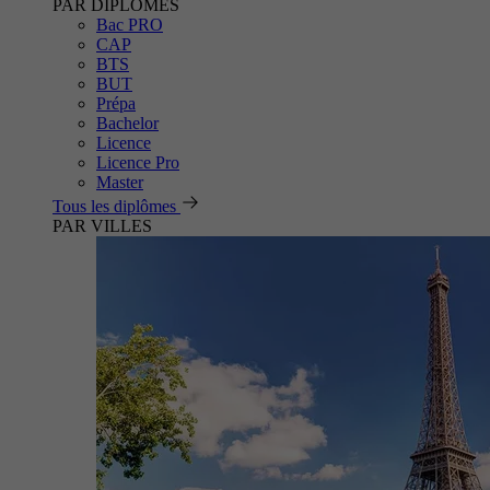
PAR DIPLÔMES
Bac PRO
CAP
BTS
BUT
Prépa
Bachelor
Licence
Licence Pro
Master
Tous les diplômes
PAR VILLES