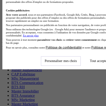
Cap Electricien en alternance
personnalisée des offres d'emploi ou de formations proposées.
BTS Gpn en alternance
BTS Domotique en alternance
Cookies publicitaires
BAC Pro Agora en alternance
Avec votre accord
, nous et nos partenaires (Facebook, Google Ads, Critéo, Bing,) pouvons 
BTS Sta en alternance
proposer des publicités pour des offres d’emploi ou des offres de formations personnalisés
trouver rapidement un emploi ou une formation.
BTS Iris en alternance
Nos partenaires personnalisent ces publicités en fonction de votre navigation, de votre profil
BTS Tpl en alternance
Nous utilisons des technologies Google (ex : Google Ads) pour mesurer l'audience et propos
BTS Ati en alternance
personnalisés. En acceptant, vous consentez à l'utilisation de vos données par Google conf
confidentialité.
En savoir plus
Les diplômes par filière les plus
Vous pouvez à tout moment
paramétrer vos choix
ou
retirer votre consentement
en cliqu
bas de page.
recherchés
Politique de confidentialité
Politique 
Pour en savoir plus, consultez notre
et notre
CS Sport
Personnaliser mes choix
Tout accept
Master Sport
MBA Marketing
Master Management
CAP Esthétique
MSc Management
BTS Communication
BTS RH
Master Immobilier
BTS Assurance
MSc Marketing
Master Marketing