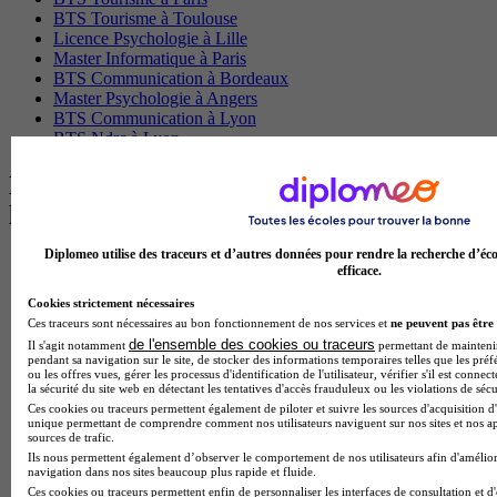
BTS Tourisme à Toulouse
Licence Psychologie à Lille
Master Informatique à Paris
BTS Communication à Bordeaux
Master Psychologie à Angers
BTS Communication à Lyon
BTS Ndrc à Lyon
Les intitulés de diplôme par alternance
les plus recherchés
Diplomeo utilise des traceurs et d’autres données pour rendre la recherche d’éco
BTS Esf en alternance
efficace.
BTS Dietetique en alternance
BTS Mco en alternance
Cookies strictement nécessaires
BTS Pi en alternance
Ces traceurs sont nécessaires au bon fonctionnement de nos services et
ne peuvent pas être 
BTS Sp3s en alternance
de l'ensemble des cookies ou traceurs
Il s'agit notamment
permettant de maintenir 
pendant sa navigation sur le site, de stocker des informations temporaires telles que les préf
Master CCA en alternance
ou les offres vues, gérer les processus d'identification de l'utilisateur, vérifier s'il est conn
BTS Ndrc en alternance
la sécurité du site web en détectant les tentatives d'accès frauduleux ou les violations de sécu
BTS Sam en alternance
Ces cookies ou traceurs permettent également de piloter et suivre les sources d'acquisition d'
Cap Fleuriste en alternance
unique permettant de comprendre comment nos utilisateurs naviguent sur nos sites et nos ap
sources de trafic.
BTS Sio en alternance
Ils nous permettent également d’observer le comportement de nos utilisateurs afin d'amélior
MSc Marketing Digital en alternance
navigation dans nos sites beaucoup plus rapide et fluide.
BTS Gpme en alternance
Ces cookies ou traceurs permettent enfin de personnaliser les interfaces de consultation et d