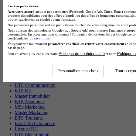
BTS Sta en alternance
Cookies publicitaires
BTS Iris en alternance
Avec votre accord
, nous et nos partenaires (Facebook, Google Ads, Critéo, Bing,) pouvons 
BTS Tpl en alternance
proposer des publicités pour des offres d’emploi ou des offres de formations personnalisés
BTS Ati en alternance
trouver rapidement un emploi ou une formation.
Nos partenaires personnalisent ces publicités en fonction de votre navigation, de votre profil
Les diplômes par filière les plus
Nous utilisons des technologies Google (ex : Google Ads) pour mesurer l'audience et propos
personnalisés. En acceptant, vous consentez à l'utilisation de vos données par Google conf
recherchés
confidentialité.
En savoir plus
Vous pouvez à tout moment
paramétrer vos choix
ou
retirer votre consentement
en cliqu
bas de page.
CS Sport
Politique de confidentialité
Politique 
Pour en savoir plus, consultez notre
et notre
Master Sport
MBA Marketing
Master Management
Personnaliser mes choix
Tout accept
CAP Esthétique
MSc Management
BTS Communication
BTS RH
Master Immobilier
BTS Assurance
MSc Marketing
Master Marketing
BTS Tourisme
BAC Pro Commerce
Licence RH
BTS Electronique