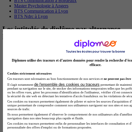
BTS Communication à Bordeaux
Master Psychologie à Angers
BTS Communication à Lyon
BTS Ndrc à Lyon
Les intitulés de diplôme par alternance
les plus recherchés
BTS Esf en alternance
BTS Dietetique en alternance
BTS Mco en alternance
Diplomeo utilise des traceurs et d’autres données pour rendre la recherche d’éco
efficace.
BTS Pi en alternance
BTS Sp3s en alternance
Cookies strictement nécessaires
Master CCA en alternance
Ces traceurs sont nécessaires au bon fonctionnement de nos services et
ne peuvent pas être 
BTS Ndrc en alternance
de l'ensemble des cookies ou traceurs
Il s'agit notamment
permettant de maintenir 
BTS Sam en alternance
pendant sa navigation sur le site, de stocker des informations temporaires telles que les préf
Cap Fleuriste en alternance
ou les offres vues, gérer les processus d'identification de l'utilisateur, vérifier s'il est conn
la sécurité du site web en détectant les tentatives d'accès frauduleux ou les violations de sécu
BTS Sio en alternance
Ces cookies ou traceurs permettent également de piloter et suivre les sources d'acquisition d'
MSc Marketing Digital en alternance
unique permettant de comprendre comment nos utilisateurs naviguent sur nos sites et nos ap
BTS Gpme en alternance
sources de trafic.
Cap Electricien en alternance
Ils nous permettent également d’observer le comportement de nos utilisateurs afin d'amélior
BTS Gpn en alternance
navigation dans nos sites beaucoup plus rapide et fluide.
BTS Domotique en alternance
Ces cookies ou traceurs permettent enfin de personnaliser les interfaces de consultation et d
personnalisée des offres d'emploi ou de formations proposées.
BAC Pro Agora en alternance