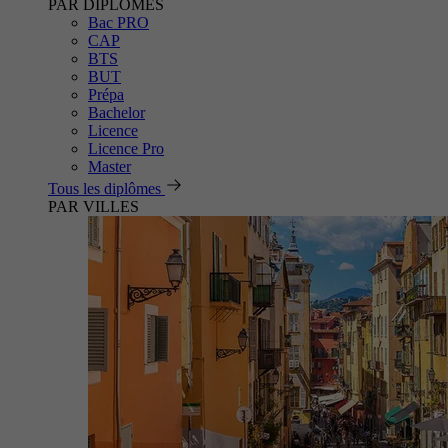
PAR DIPLÔMES
Bac PRO
CAP
BTS
BUT
Prépa
Bachelor
Licence
Licence Pro
Master
Tous les diplômes
PAR VILLES