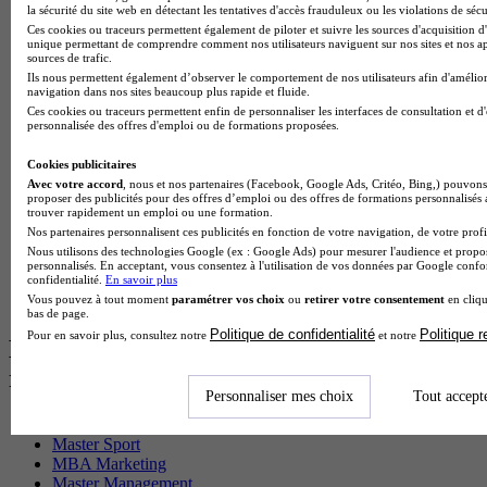
BTS Sp3s en alternance
la sécurité du site web en détectant les tentatives d'accès frauduleux ou les violations de sécu
Master CCA en alternance
Ces cookies ou traceurs permettent également de piloter et suivre les sources d'acquisition d'
unique permettant de comprendre comment nos utilisateurs naviguent sur nos sites et nos ap
BTS Ndrc en alternance
sources de trafic.
BTS Sam en alternance
Ils nous permettent également d’observer le comportement de nos utilisateurs afin d'amélior
Cap Fleuriste en alternance
navigation dans nos sites beaucoup plus rapide et fluide.
BTS Sio en alternance
Ces cookies ou traceurs permettent enfin de personnaliser les interfaces de consultation et d
MSc Marketing Digital en alternance
personnalisée des offres d'emploi ou de formations proposées.
BTS Gpme en alternance
Cap Electricien en alternance
Cookies publicitaires
BTS Gpn en alternance
Avec votre accord
, nous et nos partenaires (Facebook, Google Ads, Critéo, Bing,) pouvons 
proposer des publicités pour des offres d’emploi ou des offres de formations personnalisés
BTS Domotique en alternance
trouver rapidement un emploi ou une formation.
BAC Pro Agora en alternance
Nos partenaires personnalisent ces publicités en fonction de votre navigation, de votre profil
BTS Sta en alternance
Nous utilisons des technologies Google (ex : Google Ads) pour mesurer l'audience et propos
BTS Iris en alternance
personnalisés. En acceptant, vous consentez à l'utilisation de vos données par Google conf
confidentialité.
En savoir plus
BTS Tpl en alternance
Vous pouvez à tout moment
paramétrer vos choix
ou
retirer votre consentement
en cliqu
BTS Ati en alternance
bas de page.
Politique de confidentialité
Politique 
Pour en savoir plus, consultez notre
et notre
Les diplômes par filière les plus
recherchés
Personnaliser mes choix
Tout accept
CS Sport
Master Sport
MBA Marketing
Master Management