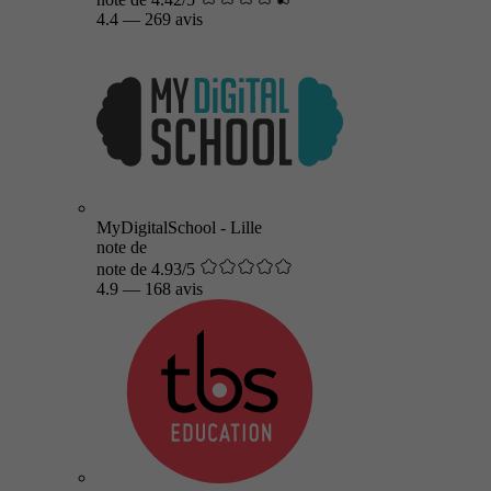
4.4
—
269 avis
MyDigitalSchool - Lille
note de
note de 4.93/5
4.9
—
168 avis