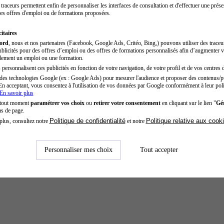
traceurs permettent enfin de personnaliser les interfaces de consultation et d'effectuer une prése
es offres d'emploi ou de formations proposées.
itaires
cord
, nous et nos partenaires (Facebook, Google Ads, Critéo, Bing,) pouvons utiliser des trace
blicités pour des offres d’emploi ou des offres de formations personnalisés afin d’augmenter v
dement un emploi ou une formation.
personnalisent ces publicités en fonction de votre navigation, de votre profil et de vos centres d
des technologies Google (ex : Google Ads) pour mesurer l'audience et proposer des contenus/pu
En acceptant, vous consentez à l'utilisation de vos données par Google conformément à leur poli
En savoir plus
 tout moment
paramétrer vos choix
ou
retirer votre consentement
en cliquant sur le lien "
Gér
as de page.
Politique de confidentialité
Politique relative aux cook
plus, consultez notre
et notre
Personnaliser mes choix
Tout accepter