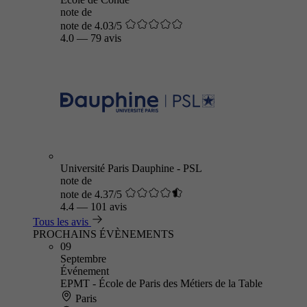
note de
note de 4.03/5
4.0
—
79 avis
Université Paris Dauphine - PSL
note de
note de 4.37/5
4.4
—
101 avis
Tous les avis
PROCHAINS ÉVÈNEMENTS
09
Septembre
Événement
EPMT - École de Paris des Métiers de la Table
Paris