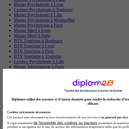
Master Psychologie à Lyon
Licence Psychologie à Toulouse
Master Psychologie à Lille
Master Psychologie à Montpellier
Master Psychologie à Paris
Master Meef à Lyon
Master Meef à Paris
BTS Tourisme à Bordeaux
BTS Tourisme à Lyon
BTS Tourisme à Paris
BTS Tourisme à Toulouse
Licence Psychologie à Lille
Master Informatique à Paris
BTS Communication à Bordeaux
Master Psychologie à Angers
BTS Communication à Lyon
BTS Ndrc à Lyon
Les intitulés de diplôme par alternance
Diplomeo utilise des traceurs et d’autres données pour rendre la recherche d’éco
efficace.
les plus recherchés
Cookies strictement nécessaires
Ces traceurs sont nécessaires au bon fonctionnement de nos services et
ne peuvent pas être 
BTS Esf en alternance
de l'ensemble des cookies ou traceurs
Il s'agit notamment
permettant de maintenir 
BTS Dietetique en alternance
pendant sa navigation sur le site, de stocker des informations temporaires telles que les préf