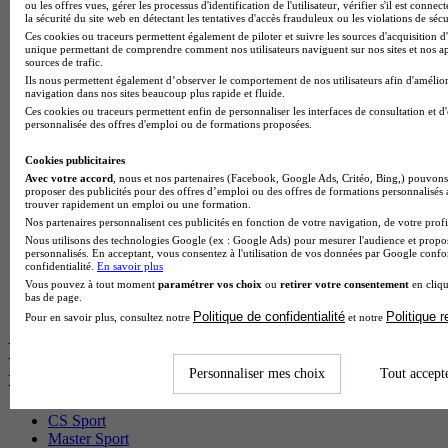
BTS Mco en alternance
ou les offres vues, gérer les processus d'identification de l'utilisateur, vérifier s'il est conn
la sécurité du site web en détectant les tentatives d'accès frauduleux ou les violations de sécu
BTS Pi en alternance
Ces cookies ou traceurs permettent également de piloter et suivre les sources d'acquisition d'
BTS Sp3s en alternance
unique permettant de comprendre comment nos utilisateurs naviguent sur nos sites et nos ap
Master CCA en alternance
sources de trafic.
BTS Ndrc en alternance
Ils nous permettent également d’observer le comportement de nos utilisateurs afin d'amélior
BTS Sam en alternance
navigation dans nos sites beaucoup plus rapide et fluide.
Cap Fleuriste en alternance
Ces cookies ou traceurs permettent enfin de personnaliser les interfaces de consultation et d
personnalisée des offres d'emploi ou de formations proposées.
BTS Sio en alternance
MSc Marketing Digital en alternance
Cookies publicitaires
BTS Gpme en alternance
Avec votre accord
, nous et nos partenaires (Facebook, Google Ads, Critéo, Bing,) pouvons 
Cap Electricien en alternance
proposer des publicités pour des offres d’emploi ou des offres de formations personnalisés
BTS Gpn en alternance
trouver rapidement un emploi ou une formation.
BTS Domotique en alternance
Nos partenaires personnalisent ces publicités en fonction de votre navigation, de votre profil
BAC Pro Agora en alternance
Nous utilisons des technologies Google (ex : Google Ads) pour mesurer l'audience et propos
BTS Sta en alternance
personnalisés. En acceptant, vous consentez à l'utilisation de vos données par Google conf
confidentialité.
En savoir plus
BTS Iris en alternance
Vous pouvez à tout moment
paramétrer vos choix
ou
retirer votre consentement
en cliqu
BTS Tpl en alternance
bas de page.
BTS Ati en alternance
Politique de confidentialité
Politique 
Pour en savoir plus, consultez notre
et notre
Les diplômes par filière les plus
recherchés
Personnaliser mes choix
Tout accept
CS Sport
Master Sport