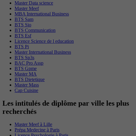
Master Data science
Master Meef
MBA International Business
BTS Sam
BTS Sio
BTS Communication
BTS Esf
Licence Science de l education
BTS Pi
Master International Business
BTS Sp3s
BAC Pro Assp
BTS Gpme
Master MA
BTS Dietetique
Master Mass
Cap Cuisine
Les intitulés de diplôme par ville les plus
recherchés
Master Meef à Lille
Prépa Medecine à Paris
Licence Psychologie à Paris