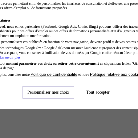
traceurs permettent enfin de personnaliser les interfaces de consultation et d'effectuer une prése
es offres d'emploi ou de formations proposées.
itaires
cord
, nous et nos partenaires (Facebook, Google Ads, Critéo, Bing,) pouvons utiliser des trace
blicités pour des offres d’emploi ou des offres de formations personnalisés afin d’augmenter v
dement un emploi ou une formation.
personnalisent ces publicités en fonction de votre navigation, de votre profil et de vos centres d
des technologies Google (ex : Google Ads) pour mesurer l'audience et proposer des contenus/pu
En acceptant, vous consentez à l'utilisation de vos données par Google conformément à leur poli
En savoir plus
 tout moment
paramétrer vos choix
ou
retirer votre consentement
en cliquant sur le lien "
Gér
as de page.
Politique de confidentialité
Politique relative aux cook
plus, consultez notre
et notre
Personnaliser mes choix
Tout accepter