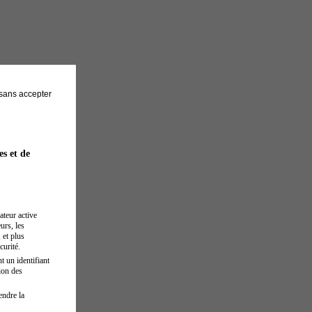
sans accepter
es et de
ateur active
urs, les
 et plus
curité.
t un identifiant
ion des
endre la