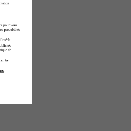
ntation
urs pour vous
os probabilités
’intérêt.
blicités
tique de
er les
ies
.