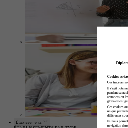
Diplome
Cookies strict
Ces traceurs so
Il s'agit notam
pendant sa navig
annonces ou les 
globalement gara
Ces cookies ou t
unique permetta
différentes sour
Ils nous permet
Établissements
navigation dans
ÉTABLISSEMENTS PAR TYPE