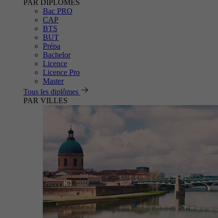
PAR DIPLÔMES
Bac PRO
CAP
BTS
BUT
Prépa
Bachelor
Licence
Licence Pro
Master
Tous les diplômes
PAR VILLES