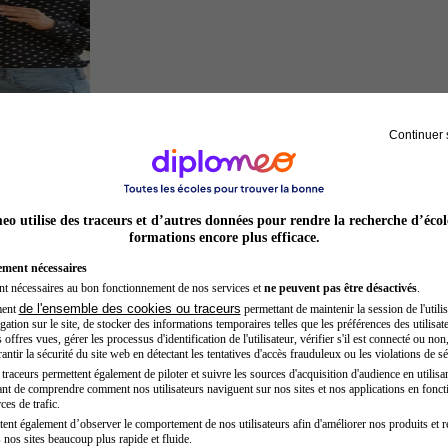
Continuer 
Chef de projet
o utilise des traceurs et d’autres données pour rendre la recherche d’écol
formations encore plus efficace.
ement nécessaires
nt nécessaires au bon fonctionnement de nos services et
ne peuvent pas être désactivés
.
de l'ensemble des cookies ou traceurs
ment
permettant de maintenir la session de l'utilis
ation sur le site, de stocker des informations temporaires telles que les préférences des utilisate
offres vues, gérer les processus d'identification de l'utilisateur, vérifier s'il est connecté ou non,
ntir la sécurité du site web en détectant les tentatives d'accès frauduleux ou les violations de sé
raceurs permettent également de piloter et suivre les sources d'acquisition d'audience en utilisan
nt de comprendre comment nos utilisateurs naviguent sur nos sites et nos applications en fonct
Auxiliaire de puériculture
ces de trafic.
tent également d’observer le comportement de nos utilisateurs afin d'améliorer nos produits et r
 nos sites beaucoup plus rapide et fluide.