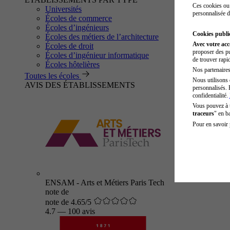
Ces cookies ou 
Universités
personnalisée d
Écoles de commerce
Écoles d’ingénieurs
Cookies public
Écoles des métiers de l’architecture
Avec votre ac
Écoles de droit
proposer des pu
Écoles d’ingénieur informatique
de trouver rapi
Écoles hôtelières
Nos partenaires 
Toutes les écoles
Nous utilisons 
AVIS DES ÉTABLISSEMENTS
personnalisés. 
confidentialité.
Vous pouvez à
traceurs
" en b
Pour en savoir 
ENSAM - Arts et Métiers Paris Tech
note de
note de 4.65/5
4.7
—
100 avis