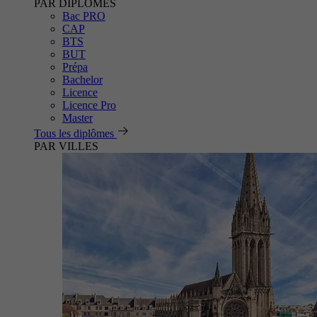
PAR DIPLÔMES
Bac PRO
CAP
BTS
BUT
Prépa
Bachelor
Licence
Licence Pro
Master
Tous les diplômes
PAR VILLES