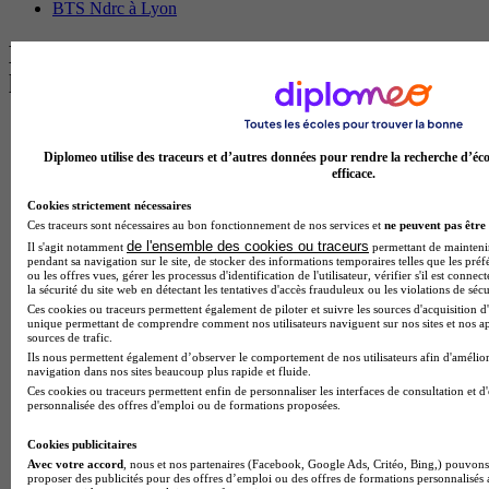
BTS Ndrc à Lyon
Les intitulés de diplôme par alternance
les plus recherchés
BTS Esf en alternance
BTS Dietetique en alternance
Diplomeo utilise des traceurs et d’autres données pour rendre la recherche d’éco
BTS Mco en alternance
efficace.
BTS Pi en alternance
Cookies strictement nécessaires
BTS Sp3s en alternance
Ces traceurs sont nécessaires au bon fonctionnement de nos services et
ne peuvent pas être 
Master CCA en alternance
de l'ensemble des cookies ou traceurs
BTS Ndrc en alternance
Il s'agit notamment
permettant de maintenir 
pendant sa navigation sur le site, de stocker des informations temporaires telles que les préf
BTS Sam en alternance
ou les offres vues, gérer les processus d'identification de l'utilisateur, vérifier s'il est conn
Cap Fleuriste en alternance
la sécurité du site web en détectant les tentatives d'accès frauduleux ou les violations de sécu
BTS Sio en alternance
Ces cookies ou traceurs permettent également de piloter et suivre les sources d'acquisition d'
unique permettant de comprendre comment nos utilisateurs naviguent sur nos sites et nos ap
MSc Marketing Digital en alternance
sources de trafic.
BTS Gpme en alternance
Ils nous permettent également d’observer le comportement de nos utilisateurs afin d'amélior
Cap Electricien en alternance
navigation dans nos sites beaucoup plus rapide et fluide.
BTS Gpn en alternance
Ces cookies ou traceurs permettent enfin de personnaliser les interfaces de consultation et d
BTS Domotique en alternance
personnalisée des offres d'emploi ou de formations proposées.
BAC Pro Agora en alternance
BTS Sta en alternance
Cookies publicitaires
BTS Iris en alternance
Avec votre accord
, nous et nos partenaires (Facebook, Google Ads, Critéo, Bing,) pouvons 
proposer des publicités pour des offres d’emploi ou des offres de formations personnalisés
BTS Tpl en alternance