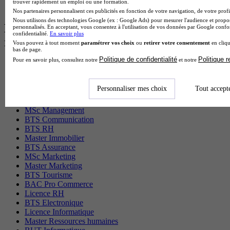
trouver rapidement un emploi ou une formation.
BTS Ati en alternance
Nos partenaires personnalisent ces publicités en fonction de votre navigation, de votre profil
Nous utilisons des technologies Google (ex : Google Ads) pour mesurer l'audience et propos
Les diplômes par filière les plus
personnalisés. En acceptant, vous consentez à l'utilisation de vos données par Google conf
confidentialité.
En savoir plus
recherchés
Vous pouvez à tout moment
paramétrer vos choix
ou
retirer votre consentement
en cliqu
bas de page.
Politique de confidentialité
Politique 
Pour en savoir plus, consultez notre
et notre
CS Sport
Master Sport
MBA Marketing
Personnaliser mes choix
Tout accept
Master Management
CAP Esthétique
MSc Management
BTS Communication
BTS RH
Master Immobilier
BTS Assurance
MSc Marketing
Master Marketing
BTS Tourisme
BAC Pro Commerce
Licence RH
BTS Electronique
Licence Informatique
Master Ressources humaines