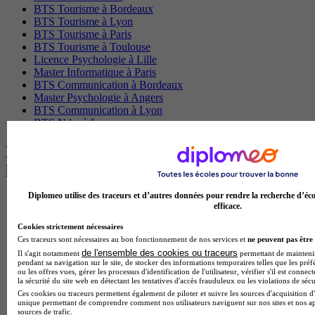
BTS Tourisme à Bordeaux
BTS Tourisme à Lyon
BTS Tourisme à Paris
BTS Tourisme à Toulouse
Licence Psychologie à Lille
Master Informatique à Paris
BTS Communication à Bordeaux
Master Psychologie à Angers
BTS Communication à Lyon
BTS Ndrc à Lyon
Les intitulés de diplôme par alternance
les plus recherchés
Diplomeo utilise des traceurs et d’autres données pour rendre la recherche d’éco
BTS Esf en alternance
efficace.
BTS Dietetique en alternance
BTS Mco en alternance
Cookies strictement nécessaires
BTS Pi en alternance
Ces traceurs sont nécessaires au bon fonctionnement de nos services et
ne peuvent pas être 
BTS Sp3s en alternance
de l'ensemble des cookies ou traceurs
Il s'agit notamment
permettant de maintenir 
pendant sa navigation sur le site, de stocker des informations temporaires telles que les préf
Master CCA en alternance
ou les offres vues, gérer les processus d'identification de l'utilisateur, vérifier s'il est conn
BTS Ndrc en alternance
la sécurité du site web en détectant les tentatives d'accès frauduleux ou les violations de sécu
BTS Sam en alternance
Ces cookies ou traceurs permettent également de piloter et suivre les sources d'acquisition d'
Cap Fleuriste en alternance
unique permettant de comprendre comment nos utilisateurs naviguent sur nos sites et nos ap
sources de trafic.
BTS Sio en alternance