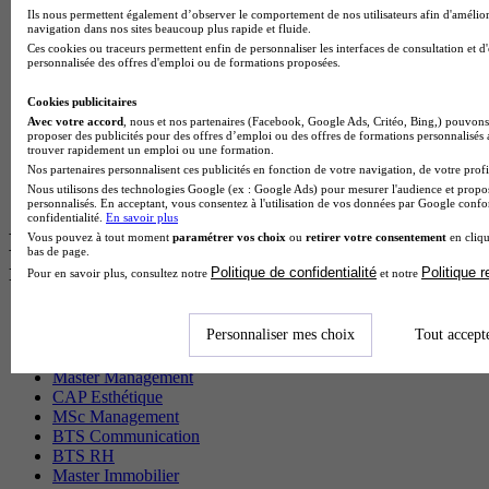
Ils nous permettent également d’observer le comportement de nos utilisateurs afin d'amélior
MSc Marketing Digital en alternance
navigation dans nos sites beaucoup plus rapide et fluide.
BTS Gpme en alternance
Ces cookies ou traceurs permettent enfin de personnaliser les interfaces de consultation et d
Cap Electricien en alternance
personnalisée des offres d'emploi ou de formations proposées.
BTS Gpn en alternance
BTS Domotique en alternance
Cookies publicitaires
BAC Pro Agora en alternance
Avec votre accord
, nous et nos partenaires (Facebook, Google Ads, Critéo, Bing,) pouvons 
BTS Sta en alternance
proposer des publicités pour des offres d’emploi ou des offres de formations personnalisés
trouver rapidement un emploi ou une formation.
BTS Iris en alternance
Nos partenaires personnalisent ces publicités en fonction de votre navigation, de votre profil
BTS Tpl en alternance
Nous utilisons des technologies Google (ex : Google Ads) pour mesurer l'audience et propos
BTS Ati en alternance
personnalisés. En acceptant, vous consentez à l'utilisation de vos données par Google conf
confidentialité.
En savoir plus
Les diplômes par filière les plus
Vous pouvez à tout moment
paramétrer vos choix
ou
retirer votre consentement
en cliqu
bas de page.
recherchés
Politique de confidentialité
Politique 
Pour en savoir plus, consultez notre
et notre
CS Sport
Personnaliser mes choix
Tout accept
Master Sport
MBA Marketing
Master Management
CAP Esthétique
MSc Management
BTS Communication
BTS RH
Master Immobilier