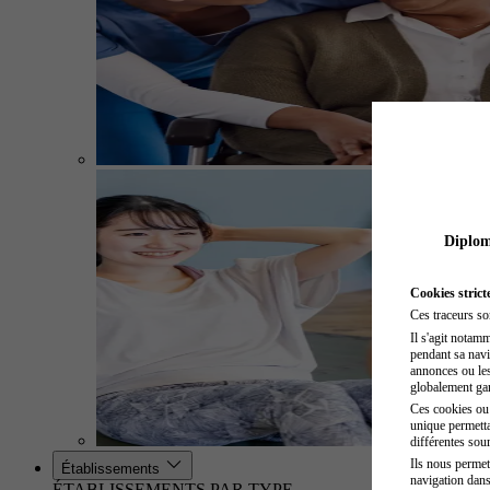
Diplome
Cookies strict
Ces traceurs so
Il s'agit notam
pendant sa navig
annonces ou les 
globalement gara
Ces cookies ou t
unique permetta
différentes sour
Ils nous permet
Établissements
navigation dans
ÉTABLISSEMENTS PAR TYPE