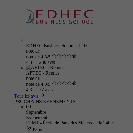
EDHEC Business School - Lille
note de
note de 4.3/5
4.3
—
230 avis
AFTEC - Rennes
note de
note de 4.3/5
4.3
—
77 avis
Tous les avis
PROCHAINS ÉVÈNEMENTS
09
Septembre
Événement
EPMT - École de Paris des Métiers de la Table
Paris