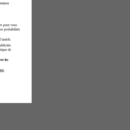
ntation
urs pour vous
os probabilités
’intérêt.
blicités
tique de
er les
ies
.