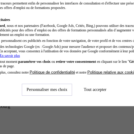
traceurs permettent enfin de personnaliser les interfaces de consultation et d'effectuer une prése
es offres d'emploi ou de formations proposées.
itaires
cord
, nous et nos partenaires (Facebook, Google Ads, Critéo, Bing,) pouvons utiliser des trace
blicités pour des offres d’emploi ou des offres de formations personnalisés afin d’augmenter v
dement un emploi ou une formation.
personnalisent ces publicités en fonction de votre navigation, de votre profil et de vos centres d
des technologies Google (ex : Google Ads) pour mesurer l'audience et proposer des contenus/pu
En acceptant, vous consentez à l'utilisation de vos données par Google conformément à leur poli
En savoir plus
 tout moment
paramétrer vos choix
ou
retirer votre consentement
en cliquant sur le lien "
Gér
as de page.
Politique de confidentialité
Politique relative aux cook
plus, consultez notre
et notre
Personnaliser mes choix
Tout accepter
sbourg