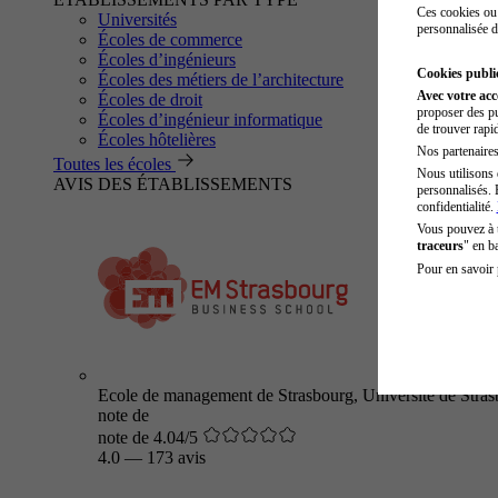
Ces cookies ou 
Universités
personnalisée d
Écoles de commerce
Écoles d’ingénieurs
Cookies public
Écoles des métiers de l’architecture
Avec votre ac
Écoles de droit
proposer des pu
Écoles d’ingénieur informatique
de trouver rapi
Écoles hôtelières
Nos partenaires 
Toutes les écoles
Nous utilisons 
AVIS DES ÉTABLISSEMENTS
personnalisés. 
confidentialité.
Vous pouvez à
traceurs
" en b
Pour en savoir 
Ecole de management de Strasbourg, Université de Stra
note de
note de 4.04/5
4.0
—
173 avis