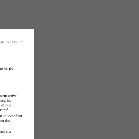
sans accepter
es et de
ateur active
urs, les
 et plus
curité.
t un identifiant
ion des
endre la