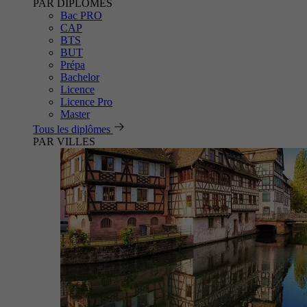
PAR DIPLÔMES
Bac PRO
CAP
BTS
BUT
Prépa
Bachelor
Licence
Licence Pro
Master
Tous les diplômes
PAR VILLES