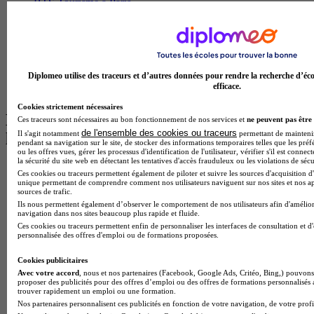
BTS Tourisme à Paris
BTS Tourisme à Toulouse
Licence Psychologie à Lille
Master Informatique à Paris
BTS Communication à Bordeaux
Master Psychologie à Angers
Diplomeo utilise des traceurs et d’autres données pour rendre la recherche d’éco
BTS Communication à Lyon
efficace.
BTS Ndrc à Lyon
Cookies strictement nécessaires
Les intitulés de diplôme par alternance
Ces traceurs sont nécessaires au bon fonctionnement de nos services et
ne peuvent pas être 
de l'ensemble des cookies ou traceurs
Il s'agit notamment
permettant de maintenir 
les plus recherchés
pendant sa navigation sur le site, de stocker des informations temporaires telles que les préf
ou les offres vues, gérer les processus d'identification de l'utilisateur, vérifier s'il est conn
la sécurité du site web en détectant les tentatives d'accès frauduleux ou les violations de sécu
BTS Esf en alternance
Ces cookies ou traceurs permettent également de piloter et suivre les sources d'acquisition d'
BTS Dietetique en alternance
unique permettant de comprendre comment nos utilisateurs naviguent sur nos sites et nos ap
sources de trafic.
BTS Mco en alternance
Ils nous permettent également d’observer le comportement de nos utilisateurs afin d'amélior
BTS Pi en alternance
navigation dans nos sites beaucoup plus rapide et fluide.
BTS Sp3s en alternance
Ces cookies ou traceurs permettent enfin de personnaliser les interfaces de consultation et d
Master CCA en alternance
personnalisée des offres d'emploi ou de formations proposées.
BTS Ndrc en alternance
BTS Sam en alternance
Cookies publicitaires
Cap Fleuriste en alternance
Avec votre accord
, nous et nos partenaires (Facebook, Google Ads, Critéo, Bing,) pouvons 
BTS Sio en alternance
proposer des publicités pour des offres d’emploi ou des offres de formations personnalisés
trouver rapidement un emploi ou une formation.
MSc Marketing Digital en alternance
Nos partenaires personnalisent ces publicités en fonction de votre navigation, de votre profil
BTS Gpme en alternance