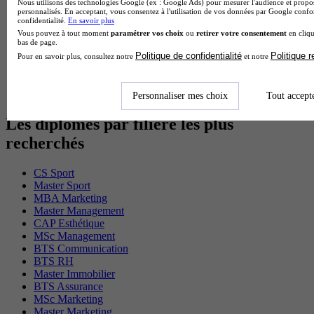
Nous utilisons des technologies Google (ex : Google Ads) pour mesurer l'audience et propos
Cap Electricien en alternance
personnalisés. En acceptant, vous consentez à l'utilisation de vos données par Google conf
BTS Gpn en alternance
confidentialité.
En savoir plus
BTS Domotique en alternance
Vous pouvez à tout moment
paramétrer vos choix
ou
retirer votre consentement
en cliqu
bas de page.
BAC Pro Agora en alternance
Politique de confidentialité
Politique 
BTS Sta en alternance
Pour en savoir plus, consultez notre
et notre
BTS Iris en alternance
BTS Tpl en alternance
BTS Ati en alternance
Personnaliser mes choix
Tout accept
Les diplômes par filière les plus
recherchés
CS Sport
Master Sport
MBA Marketing
Master Management
CAP Esthétique
MSc Management
BTS Communication
BTS RH
Master Immobilier
BTS Assurance
MSc Marketing
Master Marketing