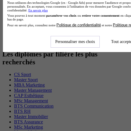
Nous utilisons des technologies Google (ex : Google Ads) pour mesurer l'audience et propos
Cap Electricien en alternance
personnalisés. En acceptant, vous consentez à l'utilisation de vos données par Google conf
BTS Gpn en alternance
confidentialité.
En savoir plus
BTS Domotique en alternance
Vous pouvez à tout moment
paramétrer vos choix
ou
retirer votre consentement
en cliqu
bas de page.
BAC Pro Agora en alternance
Politique de confidentialité
Politique 
Pour en savoir plus, consultez notre
et notre
BTS Sta en alternance
BTS Iris en alternance
BTS Tpl en alternance
BTS Ati en alternance
Personnaliser mes choix
Tout accept
Les diplômes par filière les plus
recherchés
CS Sport
Master Sport
MBA Marketing
Master Management
CAP Esthétique
MSc Management
BTS Communication
BTS RH
Master Immobilier
BTS Assurance
MSc Marketing