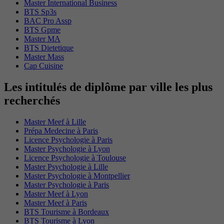
Master International Business
BTS Sp3s
BAC Pro Assp
BTS Gpme
Master MA
BTS Dietetique
Master Mass
Cap Cuisine
Les intitulés de diplôme par ville les plus
recherchés
Master Meef à Lille
Prépa Medecine à Paris
Licence Psychologie à Paris
Master Psychologie à Lyon
Licence Psychologie à Toulouse
Master Psychologie à Lille
Master Psychologie à Montpellier
Master Psychologie à Paris
Master Meef à Lyon
Master Meef à Paris
BTS Tourisme à Bordeaux
BTS Tourisme à Lyon