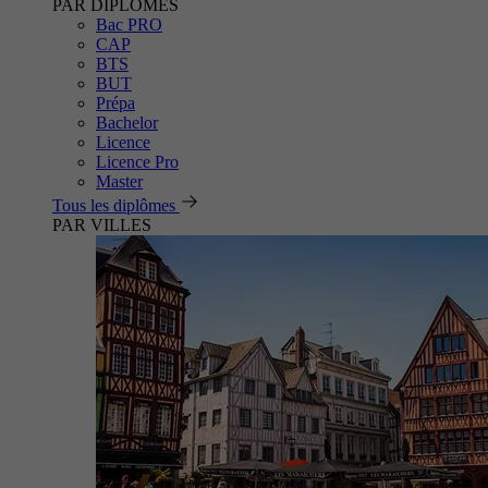
PAR DIPLÔMES
Bac PRO
CAP
BTS
BUT
Prépa
Bachelor
Licence
Licence Pro
Master
Tous les diplômes
PAR VILLES