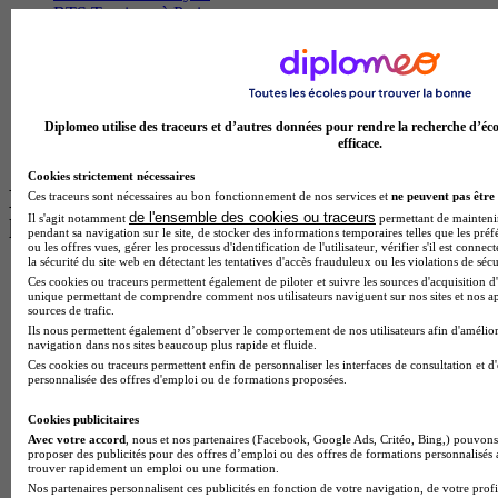
BTS Tourisme à Paris
BTS Tourisme à Toulouse
Licence Psychologie à Lille
Master Informatique à Paris
BTS Communication à Bordeaux
Master Psychologie à Angers
Diplomeo utilise des traceurs et d’autres données pour rendre la recherche d’éco
BTS Communication à Lyon
efficace.
BTS Ndrc à Lyon
Cookies strictement nécessaires
Les intitulés de diplôme par alternance
Ces traceurs sont nécessaires au bon fonctionnement de nos services et
ne peuvent pas être 
de l'ensemble des cookies ou traceurs
Il s'agit notamment
permettant de maintenir 
les plus recherchés
pendant sa navigation sur le site, de stocker des informations temporaires telles que les préf
ou les offres vues, gérer les processus d'identification de l'utilisateur, vérifier s'il est conn
la sécurité du site web en détectant les tentatives d'accès frauduleux ou les violations de sécu
BTS Esf en alternance
Ces cookies ou traceurs permettent également de piloter et suivre les sources d'acquisition d'
BTS Dietetique en alternance
unique permettant de comprendre comment nos utilisateurs naviguent sur nos sites et nos ap
sources de trafic.
BTS Mco en alternance
Ils nous permettent également d’observer le comportement de nos utilisateurs afin d'amélior
BTS Pi en alternance
navigation dans nos sites beaucoup plus rapide et fluide.
BTS Sp3s en alternance
Ces cookies ou traceurs permettent enfin de personnaliser les interfaces de consultation et d
Master CCA en alternance
personnalisée des offres d'emploi ou de formations proposées.
BTS Ndrc en alternance
BTS Sam en alternance
Cookies publicitaires
Cap Fleuriste en alternance
Avec votre accord
, nous et nos partenaires (Facebook, Google Ads, Critéo, Bing,) pouvons 
proposer des publicités pour des offres d’emploi ou des offres de formations personnalisés
BTS Sio en alternance
trouver rapidement un emploi ou une formation.
MSc Marketing Digital en alternance
Nos partenaires personnalisent ces publicités en fonction de votre navigation, de votre profil
BTS Gpme en alternance