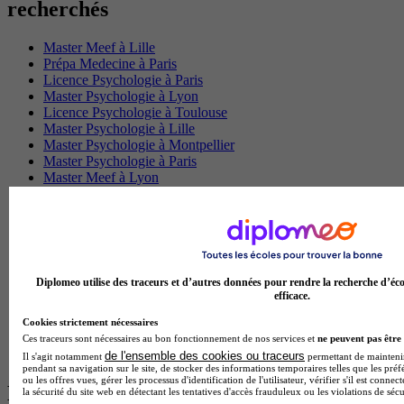
recherchés
Master Meef à Lille
Prépa Medecine à Paris
Licence Psychologie à Paris
Master Psychologie à Lyon
Licence Psychologie à Toulouse
Master Psychologie à Lille
Master Psychologie à Montpellier
Master Psychologie à Paris
Master Meef à Lyon
Master Meef à Paris
BTS Tourisme à Bordeaux
BTS Tourisme à Lyon
BTS Tourisme à Paris
BTS Tourisme à Toulouse
Licence Psychologie à Lille
Diplomeo utilise des traceurs et d’autres données pour rendre la recherche d’éco
Master Informatique à Paris
efficace.
BTS Communication à Bordeaux
Master Psychologie à Angers
Cookies strictement nécessaires
BTS Communication à Lyon
Ces traceurs sont nécessaires au bon fonctionnement de nos services et
ne peuvent pas être 
BTS Ndrc à Lyon
de l'ensemble des cookies ou traceurs
Il s'agit notamment
permettant de maintenir 
pendant sa navigation sur le site, de stocker des informations temporaires telles que les préf
ou les offres vues, gérer les processus d'identification de l'utilisateur, vérifier s'il est conn
Les intitulés de diplôme par alternance
la sécurité du site web en détectant les tentatives d'accès frauduleux ou les violations de sécu