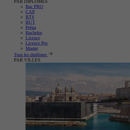
PAR DIPLÔMES
Bac PRO
CAP
BTS
BUT
Prépa
Bachelor
Licence
Licence Pro
Master
Tous les diplômes
PAR VILLES