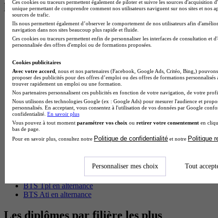
Ces cookies ou traceurs permettent également de piloter et suivre les sources d'acquisition d'
les plus recherchés
unique permettant de comprendre comment nos utilisateurs naviguent sur nos sites et nos ap
sources de trafic.
Ils nous permettent également d’observer le comportement de nos utilisateurs afin d'amélior
BTS Esf en alternance
navigation dans nos sites beaucoup plus rapide et fluide.
BTS Dietetique en alternance
Ces cookies ou traceurs permettent enfin de personnaliser les interfaces de consultation et d
BTS Mco en alternance
personnalisée des offres d'emploi ou de formations proposées.
BTS Pi en alternance
BTS Sp3s en alternance
Cookies publicitaires
Master CCA en alternance
Avec votre accord
, nous et nos partenaires (Facebook, Google Ads, Critéo, Bing,) pouvons 
proposer des publicités pour des offres d’emploi ou des offres de formations personnalisés
BTS Ndrc en alternance
trouver rapidement un emploi ou une formation.
BTS Sam en alternance
Nos partenaires personnalisent ces publicités en fonction de votre navigation, de votre profil
Cap Fleuriste en alternance
Nous utilisons des technologies Google (ex : Google Ads) pour mesurer l'audience et propos
BTS Sio en alternance
personnalisés. En acceptant, vous consentez à l'utilisation de vos données par Google conf
confidentialité.
En savoir plus
MSc Marketing Digital en alternance
Vous pouvez à tout moment
paramétrer vos choix
ou
retirer votre consentement
en cliqu
BTS Gpme en alternance
bas de page.
Cap Electricien en alternance
Politique de confidentialité
Politique 
Pour en savoir plus, consultez notre
et notre
BTS Gpn en alternance
BTS Domotique en alternance
BAC Pro Agora en alternance
Personnaliser mes choix
Tout accept
BTS Sta en alternance
BTS Iris en alternance
BTS Tpl en alternance
BTS Ati en alternance
Les diplômes par filière les plus