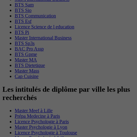
BTS Sam
BTS Sio
BTS Communication
BTS Esf
Licence Science de l education
BTS Pi
Master International Business
BTS Sp3s
BAC Pro Assp
BTS Gpme
Master MA
BTS Dietetique
Master Mass
Cap Cuisine
Les intitulés de diplôme par ville les plus
recherchés
Master Meef à Lille
Prépa Medecine à Paris
Licence Psychologie à Paris
Master Psychologie à Lyon
Licence Psychologie à Toulouse