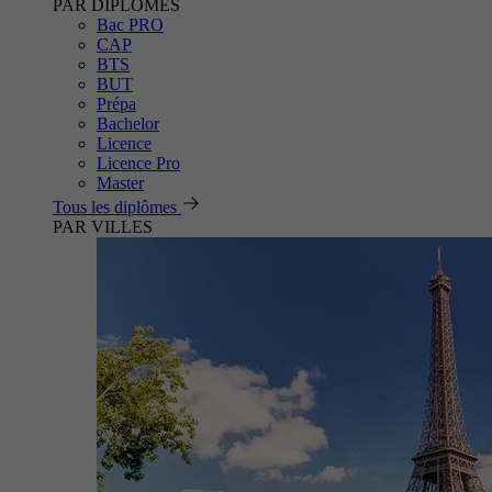
PAR DIPLÔMES
Bac PRO
CAP
BTS
BUT
Prépa
Bachelor
Licence
Licence Pro
Master
Tous les diplômes
PAR VILLES