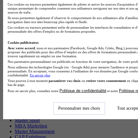
Master CCA en alternance
Ces cookies ou traceurs permettent également de piloter et suivre les sources d'acquisition d'
BTS Ndrc en alternance
unique permettant de comprendre comment nos utilisateurs naviguent sur nos sites et nos ap
sources de trafic.
BTS Sam en alternance
Ils nous permettent également d’observer le comportement de nos utilisateurs afin d'amélior
Cap Fleuriste en alternance
navigation dans nos sites beaucoup plus rapide et fluide.
BTS Sio en alternance
Ces cookies ou traceurs permettent enfin de personnaliser les interfaces de consultation et d
MSc Marketing Digital en alternance
personnalisée des offres d'emploi ou de formations proposées.
BTS Gpme en alternance
Cap Electricien en alternance
Cookies publicitaires
BTS Gpn en alternance
Avec votre accord
, nous et nos partenaires (Facebook, Google Ads, Critéo, Bing,) pouvons 
BTS Domotique en alternance
proposer des publicités pour des offres d’emploi ou des offres de formations personnalisés
trouver rapidement un emploi ou une formation.
BAC Pro Agora en alternance
Nos partenaires personnalisent ces publicités en fonction de votre navigation, de votre profil
BTS Sta en alternance
Nous utilisons des technologies Google (ex : Google Ads) pour mesurer l'audience et propos
BTS Iris en alternance
personnalisés. En acceptant, vous consentez à l'utilisation de vos données par Google conf
BTS Tpl en alternance
confidentialité.
En savoir plus
BTS Ati en alternance
Vous pouvez à tout moment
paramétrer vos choix
ou
retirer votre consentement
en cliqu
bas de page.
Politique de confidentialité
Politique 
Pour en savoir plus, consultez notre
et notre
Les diplômes par filière les plus
recherchés
Personnaliser mes choix
Tout accept
CS Sport
Master Sport
MBA Marketing
Master Management
CAP Esthétique