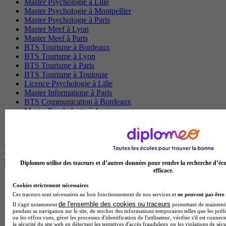
Master Psychologie à Lille
Master Psychologie à Montpellier
Master Psychologie à Paris
Master Meef à Lyon
Master Meef à Paris
BTS Tourisme à Bordeaux
BTS Tourisme à Lyon
BTS Tourisme à Paris
BTS Tourisme à Toulouse
Licence Psychologie à Lille
Master Informatique à Paris
BTS Communication à Bordeaux
Master Psychologie à Angers
BTS Communication à Lyon
BTS Ndrc à Lyon
Les intitulés de diplôme par alternance
les plus recherchés
Diplomeo utilise des traceurs et d’autres données pour rendre la recherche d’éco
efficace.
BTS Esf en alternance
Cookies strictement nécessaires
BTS Dietetique en alternance
Ces traceurs sont nécessaires au bon fonctionnement de nos services et
ne peuvent pas être 
BTS Mco en alternance
de l'ensemble des cookies ou traceurs
Il s'agit notamment
permettant de maintenir 
pendant sa navigation sur le site, de stocker des informations temporaires telles que les préf
BTS Pi en alternance
ou les offres vues, gérer les processus d'identification de l'utilisateur, vérifier s'il est conn
BTS Sp3s en alternance
la sécurité du site web en détectant les tentatives d'accès frauduleux ou les violations de sécu