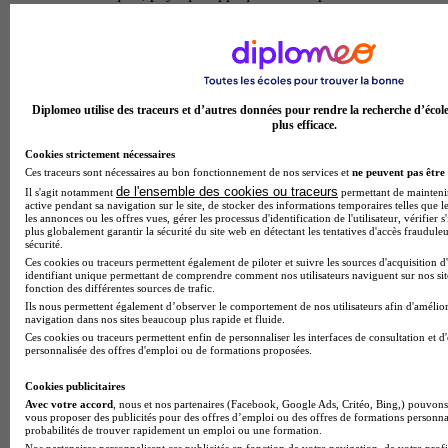
transversales (management d'equipes, communication, outils
numeriques), le cursus alterne theorie et pratique en entreprise
via 210 heures d'afest supervisees. les diplomes deviennent
chefs de chantier, charges d'affaires ou responsables d'etudes
dans les entreprises d'installations electriques, ou accedent a
des postes de technicien de maintenance et responsable de
Diplomeo utilise des traceurs et d’autres données pour rendre la recherche d’écol
service maintenance dans l'industrie, fort d'une experience
plus efficace.
solide et d'une qualification reconnue nationalement.
Temps plein
Cookies strictement nécessaires
En présentiel
Ces traceurs sont nécessaires au bon fonctionnement de nos services et
ne peuvent pas être 
de l'ensemble des cookies ou traceurs
Il s'agit notamment
permettant de maintenir 
active pendant sa navigation sur le site, de stocker des informations temporaires telles que le
Bac pro - Technicien de fabrication bois et
les annonces ou les offres vues, gérer les processus d'identification de l'utilisateur, vérifier s
matériaux associés
plus globalement garantir la sécurité du site web en détectant les tentatives d'accès fraudule
sécurité.
Ces cookies ou traceurs permettent également de piloter et suivre les sources d'acquisition d
Au lycee polyvalent louis de foix, la formation bac pro
identifiant unique permettant de comprendre comment nos utilisateurs naviguent sur nos site
fonction des différentes sources de trafic.
technicien de fabrication bois et materiaux associes vous
Ils nous permettent également d’observer le comportement de nos utilisateurs afin d'amélior
prepare a maitriser les operations de production en atelier.
navigation dans nos sites beaucoup plus rapide et fluide.
vous apprendrez a analyser des dossiers de fabrication, mettre
Ces cookies ou traceurs permettent enfin de personnaliser les interfaces de consultation et d
en œuvre des procedes de debit, usinage et assemblage, et a
personnalisée des offres d'emploi ou de formations proposées.
piloter des machines traditionnelles et numeriques comme les
centres d'usinage a commande numerique. au-dela des gestes
Cookies publicitaires
techniques, vous developperez des competences en reglage
Avec votre accord
, nous et nos partenaires (Facebook, Google Ads, Critéo, Bing,) pouvons 
des equipements, controle qualite et maintenance de premier
vous proposer des publicités pour des offres d’emploi ou des offres de formations personna
probabilités de trouver rapidement un emploi ou une formation.
niveau. a l'issue de cette formation diplomante de 2 ans, vous