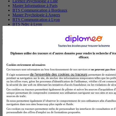
Licence Psychologie à Lille
Master Informatique à Paris
BTS Communication à Bordeaux
Master Psychologie à Angers
BTS Communication à Lyon
BTS Ndrc à Lyon
Les intitulés de diplôme par alternance
les plus recherchés
BTS Esf en alternance
Diplomeo utilise des traceurs et d’autres données pour rendre la recherche d’éco
efficace.
BTS Dietetique en alternance
BTS Mco en alternance
Cookies strictement nécessaires
BTS Pi en alternance
Ces traceurs sont nécessaires au bon fonctionnement de nos services et
ne peuvent pas être 
BTS Sp3s en alternance
de l'ensemble des cookies ou traceurs
Il s'agit notamment
permettant de maintenir 
Master CCA en alternance
pendant sa navigation sur le site, de stocker des informations temporaires telles que les préf
BTS Ndrc en alternance
ou les offres vues, gérer les processus d'identification de l'utilisateur, vérifier s'il est conn
la sécurité du site web en détectant les tentatives d'accès frauduleux ou les violations de sécu
BTS Sam en alternance
Ces cookies ou traceurs permettent également de piloter et suivre les sources d'acquisition d'
Cap Fleuriste en alternance
unique permettant de comprendre comment nos utilisateurs naviguent sur nos sites et nos ap
BTS Sio en alternance
sources de trafic.
MSc Marketing Digital en alternance
Ils nous permettent également d’observer le comportement de nos utilisateurs afin d'amélior
BTS Gpme en alternance
navigation dans nos sites beaucoup plus rapide et fluide.
Cap Electricien en alternance
Ces cookies ou traceurs permettent enfin de personnaliser les interfaces de consultation et d
personnalisée des offres d'emploi ou de formations proposées.
BTS Gpn en alternance