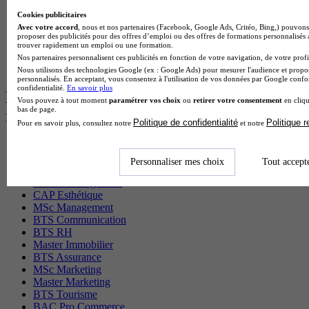
BTS Domotique en alternance
Cookies publicitaires
BAC Pro Agora en alternance
Avec votre accord
, nous et nos partenaires (Facebook, Google Ads, Critéo, Bing,) pouvons 
BTS Sta en alternance
proposer des publicités pour des offres d’emploi ou des offres de formations personnalisés
BTS Iris en alternance
trouver rapidement un emploi ou une formation.
BTS Tpl en alternance
Nos partenaires personnalisent ces publicités en fonction de votre navigation, de votre profil
BTS Ati en alternance
Nous utilisons des technologies Google (ex : Google Ads) pour mesurer l'audience et propos
personnalisés. En acceptant, vous consentez à l'utilisation de vos données par Google conf
confidentialité.
En savoir plus
Les diplômes par filière les plus
Vous pouvez à tout moment
paramétrer vos choix
ou
retirer votre consentement
en cliqu
bas de page.
recherchés
Politique de confidentialité
Politique 
Pour en savoir plus, consultez notre
et notre
CS Sport
Master Sport
Personnaliser mes choix
Tout accept
MBA Marketing
Master Management
CAP Esthétique
MSc Management
BTS Communication
BTS RH
Master Immobilier
BTS Assurance
MSc Marketing
Master Marketing
BTS Tourisme
BAC Pro Commerce