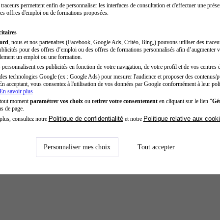
traceurs permettent enfin de personnaliser les interfaces de consultation et d'effectuer une prése
es offres d'emploi ou de formations proposées.
itaires
cord
, nous et nos partenaires (Facebook, Google Ads, Critéo, Bing,) pouvons utiliser des trace
blicités pour des offres d’emploi ou des offres de formations personnalisés afin d’augmenter v
dement un emploi ou une formation.
personnalisent ces publicités en fonction de votre navigation, de votre profil et de vos centres d
des technologies Google (ex : Google Ads) pour mesurer l'audience et proposer des contenus/pu
En acceptant, vous consentez à l'utilisation de vos données par Google conformément à leur poli
En savoir plus
 tout moment
paramétrer vos choix
ou
retirer votre consentement
en cliquant sur le lien "
Gér
as de page.
Politique de confidentialité
Politique relative aux cook
plus, consultez notre
et notre
Personnaliser mes choix
Tout accepter