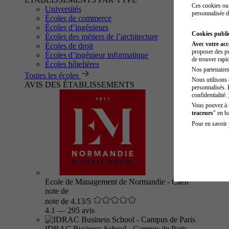
Ces cookies ou 
Universités
personnalisée d
Écoles de commerce
Écoles d’ingénieurs
Cookies public
Écoles des métiers de l’architecture
Avec votre ac
Écoles de droit
proposer des pu
Écoles d’ingénieur informatique
de trouver rapi
Écoles hôtelières
Nos partenaires 
Toutes les écoles
Nous utilisons 
AVIS DES ÉTABLISSEMENTS
personnalisés. 
confidentialité.
Vous pouvez à
traceurs
" en b
Pour en savoir 
Ecole de Management de Normandie - Caen
note de
note de 4.13/5
4.1
—
295 avis
IDRAC Business School - Campus de Paris