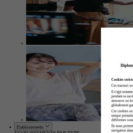
Diplome
Cookies strict
Ces traceurs so
Il s'agit notam
pendant sa navig
annonces ou les 
globalement gara
Ces cookies ou t
unique permetta
différentes sour
Ils nous permet
Établissements
navigation dans
ÉTABLISSEMENTS PAR TYPE