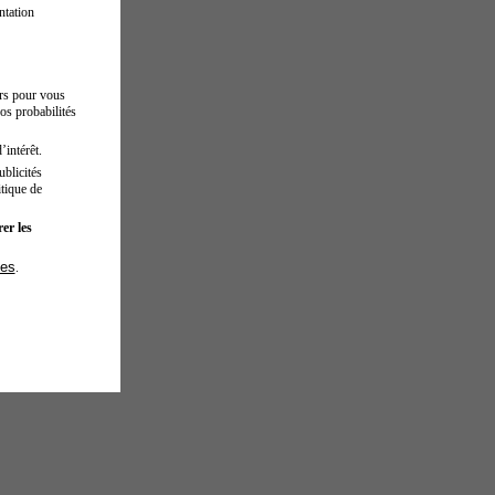
ntation
urs pour vous
os probabilités
’intérêt.
blicités
tique de
er les
ies
.