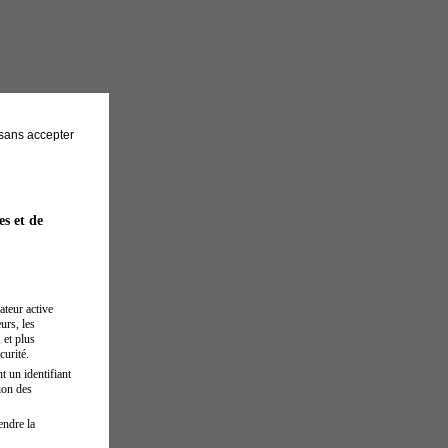
sans accepter
es et de
ateur active
urs, les
 et plus
curité.
t un identifiant
ion des
endre la