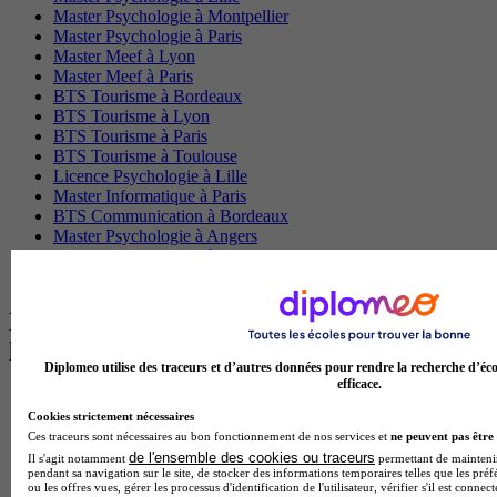
Master Psychologie à Montpellier
Master Psychologie à Paris
Master Meef à Lyon
Master Meef à Paris
BTS Tourisme à Bordeaux
BTS Tourisme à Lyon
BTS Tourisme à Paris
BTS Tourisme à Toulouse
Licence Psychologie à Lille
Master Informatique à Paris
BTS Communication à Bordeaux
Master Psychologie à Angers
BTS Communication à Lyon
BTS Ndrc à Lyon
Les intitulés de diplôme par alternance
les plus recherchés
Diplomeo utilise des traceurs et d’autres données pour rendre la recherche d’éco
efficace.
BTS Esf en alternance
Cookies strictement nécessaires
BTS Dietetique en alternance
Ces traceurs sont nécessaires au bon fonctionnement de nos services et
ne peuvent pas être 
BTS Mco en alternance
de l'ensemble des cookies ou traceurs
BTS Pi en alternance
Il s'agit notamment
permettant de maintenir 
pendant sa navigation sur le site, de stocker des informations temporaires telles que les préf
BTS Sp3s en alternance
ou les offres vues, gérer les processus d'identification de l'utilisateur, vérifier s'il est conn