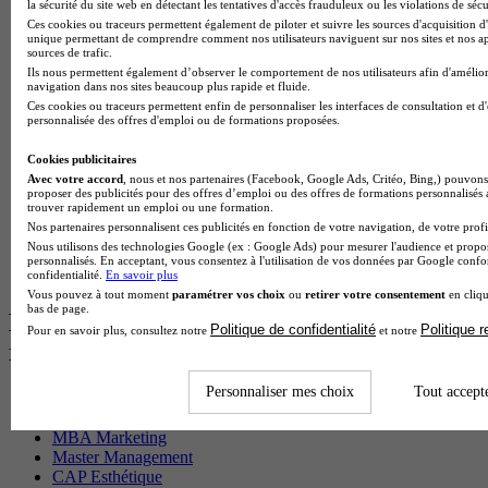
Master CCA en alternance
la sécurité du site web en détectant les tentatives d'accès frauduleux ou les violations de sécu
BTS Ndrc en alternance
Ces cookies ou traceurs permettent également de piloter et suivre les sources d'acquisition d'
unique permettant de comprendre comment nos utilisateurs naviguent sur nos sites et nos ap
BTS Sam en alternance
sources de trafic.
Cap Fleuriste en alternance
Ils nous permettent également d’observer le comportement de nos utilisateurs afin d'amélior
BTS Sio en alternance
navigation dans nos sites beaucoup plus rapide et fluide.
MSc Marketing Digital en alternance
Ces cookies ou traceurs permettent enfin de personnaliser les interfaces de consultation et d
BTS Gpme en alternance
personnalisée des offres d'emploi ou de formations proposées.
Cap Electricien en alternance
BTS Gpn en alternance
Cookies publicitaires
BTS Domotique en alternance
Avec votre accord
, nous et nos partenaires (Facebook, Google Ads, Critéo, Bing,) pouvons 
proposer des publicités pour des offres d’emploi ou des offres de formations personnalisés
BAC Pro Agora en alternance
trouver rapidement un emploi ou une formation.
BTS Sta en alternance
Nos partenaires personnalisent ces publicités en fonction de votre navigation, de votre profil
BTS Iris en alternance
Nous utilisons des technologies Google (ex : Google Ads) pour mesurer l'audience et propos
BTS Tpl en alternance
personnalisés. En acceptant, vous consentez à l'utilisation de vos données par Google conf
BTS Ati en alternance
confidentialité.
En savoir plus
Vous pouvez à tout moment
paramétrer vos choix
ou
retirer votre consentement
en cliqu
bas de page.
Les diplômes par filière les plus
Politique de confidentialité
Politique 
Pour en savoir plus, consultez notre
et notre
recherchés
Personnaliser mes choix
Tout accept
CS Sport
Master Sport
MBA Marketing
Master Management
CAP Esthétique