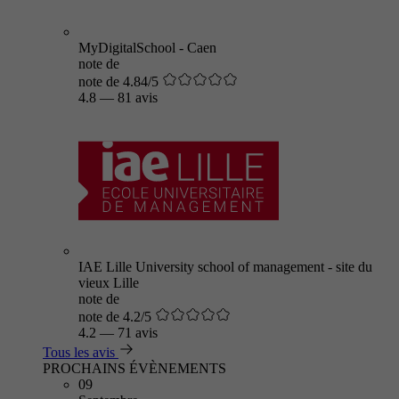
MyDigitalSchool - Caen
note de
note de 4.84/5
4.8
—
81 avis
IAE Lille University school of management - site du
vieux Lille
note de
note de 4.2/5
4.2
—
71 avis
Tous les avis
PROCHAINS ÉVÈNEMENTS
09