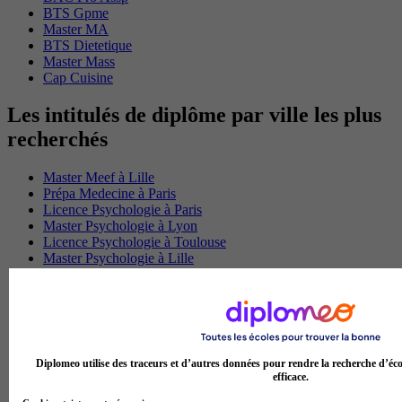
BTS Gpme
Master MA
BTS Dietetique
Master Mass
Cap Cuisine
Les intitulés de diplôme par ville les plus
recherchés
Master Meef à Lille
Prépa Medecine à Paris
Licence Psychologie à Paris
Master Psychologie à Lyon
Licence Psychologie à Toulouse
Master Psychologie à Lille
Master Psychologie à Montpellier
Master Psychologie à Paris
Master Meef à Lyon
Master Meef à Paris
BTS Tourisme à Bordeaux
BTS Tourisme à Lyon
Diplomeo utilise des traceurs et d’autres données pour rendre la recherche d’éco
BTS Tourisme à Paris
efficace.
BTS Tourisme à Toulouse