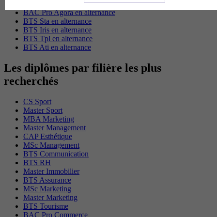
BTS Domotique en alternance
BAC Pro Agora en alternance
BTS Sta en alternance
BTS Iris en alternance
BTS Tpl en alternance
BTS Ati en alternance
Les diplômes par filière les plus
recherchés
CS Sport
Master Sport
MBA Marketing
Master Management
CAP Esthétique
MSc Management
BTS Communication
BTS RH
Master Immobilier
BTS Assurance
MSc Marketing
Master Marketing
BTS Tourisme
BAC Pro Commerce