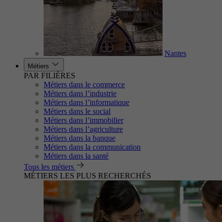
Nantes
Métiers
PAR FILIÈRES
Métiers dans le commerce
Métiers dans l’industrie
Métiers dans l’informatique
Métiers dans le social
Métiers dans l’immobilier
Métiers dans l’agriculture
Métiers dans la banque
Métiers dans la communication
Métiers dans la santé
Tous les métiers
MÉTIERS LES PLUS RECHERCHÉS