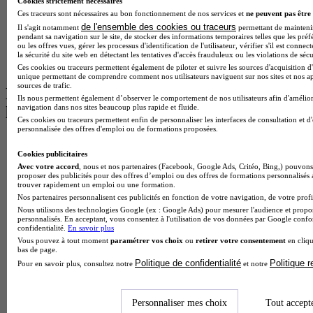
Licence Psychologie à Lille
Cookies strictement nécessaires
Master Informatique à Paris
Ces traceurs sont nécessaires au bon fonctionnement de nos services et
ne peuvent pas être 
BTS Communication à Bordeaux
de l'ensemble des cookies ou traceurs
Il s'agit notamment
permettant de maintenir 
pendant sa navigation sur le site, de stocker des informations temporaires telles que les préf
Master Psychologie à Angers
ou les offres vues, gérer les processus d'identification de l'utilisateur, vérifier s'il est conn
BTS Communication à Lyon
la sécurité du site web en détectant les tentatives d'accès frauduleux ou les violations de sécu
BTS Ndrc à Lyon
Ces cookies ou traceurs permettent également de piloter et suivre les sources d'acquisition d'
unique permettant de comprendre comment nos utilisateurs naviguent sur nos sites et nos ap
sources de trafic.
Les intitulés de diplôme par alternance
Ils nous permettent également d’observer le comportement de nos utilisateurs afin d'amélior
navigation dans nos sites beaucoup plus rapide et fluide.
les plus recherchés
Ces cookies ou traceurs permettent enfin de personnaliser les interfaces de consultation et d
personnalisée des offres d'emploi ou de formations proposées.
BTS Esf en alternance
BTS Dietetique en alternance
Cookies publicitaires
BTS Mco en alternance
Avec votre accord
, nous et nos partenaires (Facebook, Google Ads, Critéo, Bing,) pouvons 
proposer des publicités pour des offres d’emploi ou des offres de formations personnalisés
BTS Pi en alternance
trouver rapidement un emploi ou une formation.
BTS Sp3s en alternance
Nos partenaires personnalisent ces publicités en fonction de votre navigation, de votre profil
Master CCA en alternance
Nous utilisons des technologies Google (ex : Google Ads) pour mesurer l'audience et propos
BTS Ndrc en alternance
personnalisés. En acceptant, vous consentez à l'utilisation de vos données par Google conf
confidentialité.
En savoir plus
BTS Sam en alternance
Vous pouvez à tout moment
paramétrer vos choix
ou
retirer votre consentement
en cliqu
Cap Fleuriste en alternance
bas de page.
BTS Sio en alternance
Politique de confidentialité
Politique 
Pour en savoir plus, consultez notre
et notre
MSc Marketing Digital en alternance
BTS Gpme en alternance
Cap Electricien en alternance
Personnaliser mes choix
Tout accept
BTS Gpn en alternance