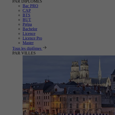
PAR DIPLÔMES
Bac PRO
CAP
BTS
BUT
Prépa
Bachelor
Licence
Licence Pro
Master
Tous les diplômes
PAR VILLES