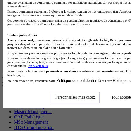
unique permettant de comprendre comment nos utilisateurs naviguent sur nos sites et nos ap
Cap Fleuriste en alternance
sources de trafic.
BTS Sio en alternance
Ils nous permettent également d’observer le comportement de nos utilisateurs afin d'amélior
MSc Marketing Digital en alternance
navigation dans nos sites beaucoup plus rapide et fluide.
BTS Gpme en alternance
Ces cookies ou traceurs permettent enfin de personnaliser les interfaces de consultation et d
personnalisée des offres d'emploi ou de formations proposées.
Cap Electricien en alternance
BTS Gpn en alternance
Cookies publicitaires
BTS Domotique en alternance
Avec votre accord
, nous et nos partenaires (Facebook, Google Ads, Critéo, Bing,) pouvons 
BAC Pro Agora en alternance
proposer des publicités pour des offres d’emploi ou des offres de formations personnalisés
BTS Sta en alternance
trouver rapidement un emploi ou une formation.
BTS Iris en alternance
Nos partenaires personnalisent ces publicités en fonction de votre navigation, de votre profil
BTS Tpl en alternance
Nous utilisons des technologies Google (ex : Google Ads) pour mesurer l'audience et propos
personnalisés. En acceptant, vous consentez à l'utilisation de vos données par Google conf
BTS Ati en alternance
confidentialité.
En savoir plus
Vous pouvez à tout moment
paramétrer vos choix
ou
retirer votre consentement
en cliqu
Les diplômes par filière les plus
bas de page.
Politique de confidentialité
Politique 
Pour en savoir plus, consultez notre
et notre
recherchés
CS Sport
Personnaliser mes choix
Tout accept
Master Sport
MBA Marketing
Master Management
CAP Esthétique
MSc Management
BTS Communication