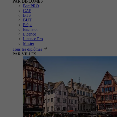
PAR DIPLÔMES
Bac PRO
CAP
BTS
BUT
Prépa
Bachelor
Licence
Licence Pro
Master
Tous les diplômes
PAR VILLES