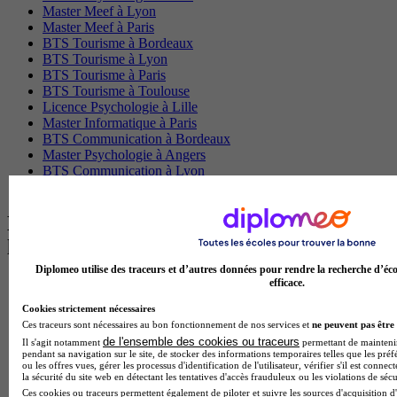
Master Meef à Lyon
Master Meef à Paris
BTS Tourisme à Bordeaux
BTS Tourisme à Lyon
BTS Tourisme à Paris
BTS Tourisme à Toulouse
Licence Psychologie à Lille
Master Informatique à Paris
BTS Communication à Bordeaux
Master Psychologie à Angers
BTS Communication à Lyon
BTS Ndrc à Lyon
Les intitulés de diplôme par alternance
les plus recherchés
Diplomeo utilise des traceurs et d’autres données pour rendre la recherche d’éco
efficace.
BTS Esf en alternance
BTS Dietetique en alternance
Cookies strictement nécessaires
BTS Mco en alternance
Ces traceurs sont nécessaires au bon fonctionnement de nos services et
ne peuvent pas être 
BTS Pi en alternance
de l'ensemble des cookies ou traceurs
Il s'agit notamment
permettant de maintenir 
BTS Sp3s en alternance
pendant sa navigation sur le site, de stocker des informations temporaires telles que les préf
Master CCA en alternance
ou les offres vues, gérer les processus d'identification de l'utilisateur, vérifier s'il est conn
la sécurité du site web en détectant les tentatives d'accès frauduleux ou les violations de sécu
BTS Ndrc en alternance
Ces cookies ou traceurs permettent également de piloter et suivre les sources d'acquisition d'
BTS Sam en alternance