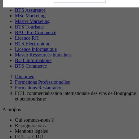
Master Immobilier
BTS Assurance
MSc Marketing
Master Marketing
BTS Tourisme
BAC Pro Commerce
Licence RH
BTS Electronique
Licence Informatique
Master Ressources humaines
BUT Informatique
BTS Commerce
Diplomeo
Formations Professionnelles
Formations Restauration
FCIL commercialisation internationale des vins de Bourgogne
et oenotourisme
À propos
Qui sommes-nous ?
Rejoignez-nous
Mentions légales
CGU
-
CDU