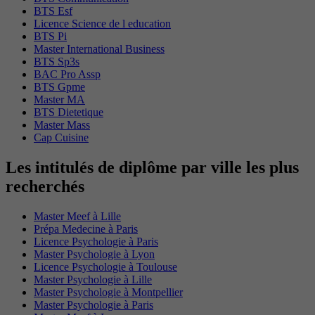
BTS Esf
Licence Science de l education
BTS Pi
Master International Business
BTS Sp3s
BAC Pro Assp
BTS Gpme
Master MA
BTS Dietetique
Master Mass
Cap Cuisine
Les intitulés de diplôme par ville les plus
recherchés
Master Meef à Lille
Prépa Medecine à Paris
Licence Psychologie à Paris
Master Psychologie à Lyon
Licence Psychologie à Toulouse
Master Psychologie à Lille
Master Psychologie à Montpellier
Master Psychologie à Paris