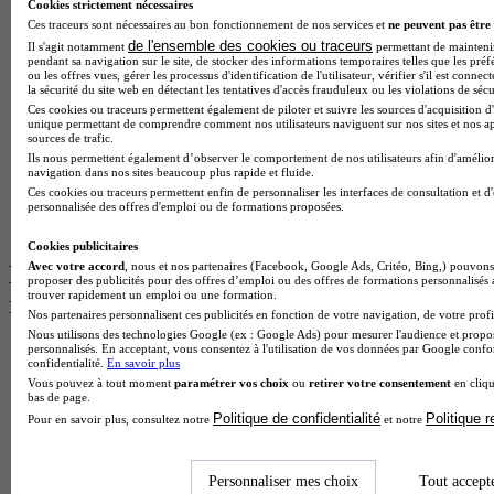
Cookies strictement nécessaires
Cap Fleuriste en alternance
Ces traceurs sont nécessaires au bon fonctionnement de nos services et
ne peuvent pas être 
BTS Sio en alternance
de l'ensemble des cookies ou traceurs
Il s'agit notamment
permettant de maintenir 
MSc Marketing Digital en alternance
pendant sa navigation sur le site, de stocker des informations temporaires telles que les préf
BTS Gpme en alternance
ou les offres vues, gérer les processus d'identification de l'utilisateur, vérifier s'il est conn
Cap Electricien en alternance
la sécurité du site web en détectant les tentatives d'accès frauduleux ou les violations de sécu
BTS Gpn en alternance
Ces cookies ou traceurs permettent également de piloter et suivre les sources d'acquisition d'
unique permettant de comprendre comment nos utilisateurs naviguent sur nos sites et nos ap
BTS Domotique en alternance
sources de trafic.
BAC Pro Agora en alternance
Ils nous permettent également d’observer le comportement de nos utilisateurs afin d'amélior
BTS Sta en alternance
navigation dans nos sites beaucoup plus rapide et fluide.
BTS Iris en alternance
Ces cookies ou traceurs permettent enfin de personnaliser les interfaces de consultation et d
BTS Tpl en alternance
personnalisée des offres d'emploi ou de formations proposées.
BTS Ati en alternance
Cookies publicitaires
Avec votre accord
, nous et nos partenaires (Facebook, Google Ads, Critéo, Bing,) pouvons 
Les diplômes par filière les plus
proposer des publicités pour des offres d’emploi ou des offres de formations personnalisés
trouver rapidement un emploi ou une formation.
recherchés
Nos partenaires personnalisent ces publicités en fonction de votre navigation, de votre profil
Nous utilisons des technologies Google (ex : Google Ads) pour mesurer l'audience et propos
personnalisés. En acceptant, vous consentez à l'utilisation de vos données par Google conf
CS Sport
confidentialité.
En savoir plus
Master Sport
Vous pouvez à tout moment
paramétrer vos choix
ou
retirer votre consentement
en cliqu
MBA Marketing
bas de page.
Master Management
Politique de confidentialité
Politique 
Pour en savoir plus, consultez notre
et notre
CAP Esthétique
MSc Management
BTS Communication
Personnaliser mes choix
Tout accept
BTS RH