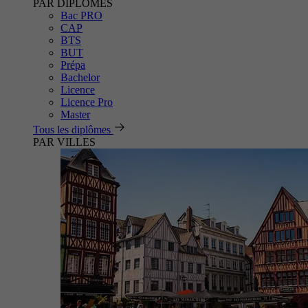
PAR DIPLÔMES
Bac PRO
CAP
BTS
BUT
Prépa
Bachelor
Licence
Licence Pro
Master
Tous les diplômes
PAR VILLES