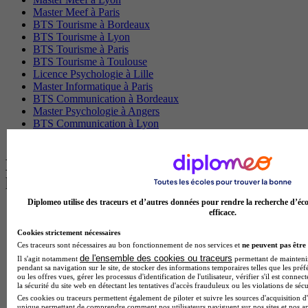
Master Meef à Paris
BTS Tourisme à Bordeaux
BTS Tourisme à Lyon
BTS Tourisme à Paris
BTS Tourisme à Toulouse
Licence Psychologie à Lille
Master Informatique à Paris
BTS Communication à Bordeaux
Master Psychologie à Angers
BTS Communication à Lyon
BTS Ndrc à Lyon
Les intitulés de diplôme par alternance
les plus recherchés
Diplomeo utilise des traceurs et d’autres données pour rendre la recherche d’éco
BTS Esf en alternance
efficace.
BTS Dietetique en alternance
Cookies strictement nécessaires
BTS Mco en alternance
Ces traceurs sont nécessaires au bon fonctionnement de nos services et
ne peuvent pas être 
BTS Pi en alternance
de l'ensemble des cookies ou traceurs
Il s'agit notamment
permettant de maintenir 
BTS Sp3s en alternance
pendant sa navigation sur le site, de stocker des informations temporaires telles que les préf
Master CCA en alternance
ou les offres vues, gérer les processus d'identification de l'utilisateur, vérifier s'il est conn
BTS Ndrc en alternance
la sécurité du site web en détectant les tentatives d'accès frauduleux ou les violations de sécu
BTS Sam en alternance
Ces cookies ou traceurs permettent également de piloter et suivre les sources d'acquisition d'
unique permettant de comprendre comment nos utilisateurs naviguent sur nos sites et nos ap