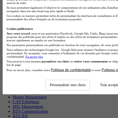
Cap Fleuriste en alternance
sources de trafic.
BTS Sio en alternance
Ils nous permettent également d’observer le comportement de nos utilisateurs afin d'amélior
MSc Marketing Digital en alternance
navigation dans nos sites beaucoup plus rapide et fluide.
BTS Gpme en alternance
Ces cookies ou traceurs permettent enfin de personnaliser les interfaces de consultation et d
personnalisée des offres d'emploi ou de formations proposées.
Cap Electricien en alternance
BTS Gpn en alternance
Cookies publicitaires
BTS Domotique en alternance
Avec votre accord
, nous et nos partenaires (Facebook, Google Ads, Critéo, Bing,) pouvons 
BAC Pro Agora en alternance
proposer des publicités pour des offres d’emploi ou des offres de formations personnalisés
BTS Sta en alternance
trouver rapidement un emploi ou une formation.
BTS Iris en alternance
Nos partenaires personnalisent ces publicités en fonction de votre navigation, de votre profil
BTS Tpl en alternance
Nous utilisons des technologies Google (ex : Google Ads) pour mesurer l'audience et propos
BTS Ati en alternance
personnalisés. En acceptant, vous consentez à l'utilisation de vos données par Google conf
confidentialité.
En savoir plus
Vous pouvez à tout moment
paramétrer vos choix
ou
retirer votre consentement
en cliqu
Les diplômes par filière les plus
bas de page.
Politique de confidentialité
Politique 
recherchés
Pour en savoir plus, consultez notre
et notre
CS Sport
Personnaliser mes choix
Tout accept
Master Sport
MBA Marketing
Master Management
CAP Esthétique
MSc Management
BTS Communication
BTS RH