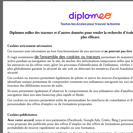
electrotechnique appliquee aux energies renouvelables,
maitrisent les normes de securite et acquierent une expertise
en gestion de projet energetique. cette formation prepare a
devenir technicien de maintenance en energies renouvelables,
installateur photovoltaique, technicien d'exploitation de parcs
eoliens ou encore conseiller en efficacite energetique. les
Diplomeo utilise des traceurs et d’autres données pour rendre la recherche d’écol
diplomes interviennent au sein d'entreprises d'installation
plus efficace.
electrique, de bureaux d'etudes specialises ou de services de
maintenance, contribuant activement a la transition
Cookies strictement nécessaires
energetique et au developpement durable.
Ces traceurs sont nécessaires au bon fonctionnement de nos services et
ne peuvent pas être 
Temps plein
de l'ensemble des cookies ou traceurs
Il s'agit notamment
permettant de maintenir 
active pendant sa navigation sur le site, de stocker des informations temporaires telles que le
En présentiel
les annonces ou les offres vues, gérer les processus d'identification de l'utilisateur, vérifier s
plus globalement garantir la sécurité du site web en détectant les tentatives d'accès fraudule
CS (ex MC) - Technicien(ne) en chaudronnerie
sécurité.
Ces cookies ou traceurs permettent également de piloter et suivre les sources d'acquisition d
aéronautique et spatiale
identifiant unique permettant de comprendre comment nos utilisateurs naviguent sur nos site
fonction des différentes sources de trafic.
Ils nous permettent également d’observer le comportement de nos utilisateurs afin d'amélior
Le cs (ex mc) technicien(ne) en chaudronnerie aeronautique et
navigation dans nos sites beaucoup plus rapide et fluide.
spatiale propose par le lycee polyvalent eugene montel forme
Ces cookies ou traceurs permettent enfin de personnaliser les interfaces de consultation et d
des specialistes capables de realiser des pieces et des
personnalisée des offres d'emploi ou de formations proposées.
ensembles structuraux destines aux aeronefs et engins
spatiaux. les apprenants maitrisent la lecture de plans
Cookies publicitaires
techniques complexes, les techniques de tracage, de decoupe,
Avec votre accord
, nous et nos partenaires (Facebook, Google Ads, Critéo, Bing,) pouvons 
de formage et d'assemblage de toles et profiles en alliages
vous proposer des publicités pour des offres d’emploi ou des offres de formations personna
probabilités de trouver rapidement un emploi ou une formation.
legers (aluminium, titane). ils developpent des competences