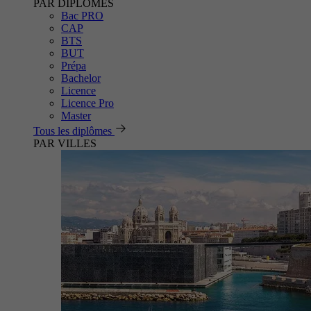
PAR DIPLÔMES
Bac PRO
CAP
BTS
BUT
Prépa
Bachelor
Licence
Licence Pro
Master
Tous les diplômes
PAR VILLES