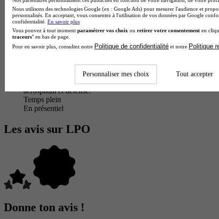
Nos partenaires personnalisent ces publicités en fonction de votre navigation, de votre profil
pointues en soudage aeronautique, en controle qualite et en
Nous utilisons des technologies Google (ex : Google Ads) pour mesurer l'audience et propos
respect des normes strictes du secteur. la formation integre
personnalisés. En acceptant, vous consentez à l'utilisation de vos données par Google conf
l'utilisation d'outils traditionnels et de technologies numeriques
confidentialité.
En savoir plus
(cfao, commandes numeriques). a l'issue du parcours, les
Vous pouvez à tout moment
paramétrer vos choix
ou
retirer votre consentement
en cliqu
diplomes exercent comme chaudronniers aeronautiques,
traceurs
" en bas de page.
ajusteurs-monteurs ou techniciens de fabrication au sein
Politique de confidentialité
Politique 
Pour en savoir plus, consultez notre
et notre
d'industries de pointe : constructeurs aeronautiques,
equipementiers spatiaux, centres de maintenance
aeronautique. ce profil technique hautement qualifie repond
Personnaliser mes choix
Tout accepter
aux exigences de precision et de securite des secteurs
aerospatial et defense.
Temps plein
En présentiel
Les avis sur LPO
Donne ton avis !