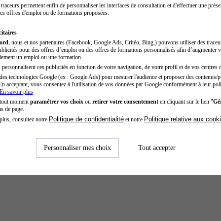
traceurs permettent enfin de personnaliser les interfaces de consultation et d'effectuer une prése
es offres d'emploi ou de formations proposées.
itaires
cord
, nous et nos partenaires (Facebook, Google Ads, Critéo, Bing,) pouvons utiliser des trace
blicités pour des offres d’emploi ou des offres de formations personnalisés afin d’augmenter v
dement un emploi ou une formation.
personnalisent ces publicités en fonction de votre navigation, de votre profil et de vos centres d
des technologies Google (ex : Google Ads) pour mesurer l'audience et proposer des contenus/pu
En acceptant, vous consentez à l'utilisation de vos données par Google conformément à leur poli
En savoir plus
 tout moment
paramétrer vos choix
ou
retirer votre consentement
en cliquant sur le lien "
Gér
as de page.
Politique de confidentialité
Politique relative aux cook
plus, consultez notre
et notre
Personnaliser mes choix
Tout accepter