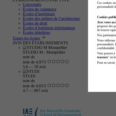
Ces cookies ou 
Universités
personnalisée d
Écoles de commerce
Écoles d’ingénieurs
Cookies public
Écoles des métiers de l’architecture
Avec votre ac
Écoles de droit
proposer des pu
Écoles d’ingénieur informatique
de trouver rapi
Écoles hôtelières
Nos partenaires 
Toutes les écoles
Nous utilisons 
AVIS DES ÉTABLISSEMENTS
personnalisés. 
confidentialité.
STUDIO M - Montpellier
Vous pouvez à
note de
traceurs
" en b
note de 4.97/5
Pour en savoir 
5.0
—
59 avis
STUDI
note de
note de 4.65/5
4.7
—
867 avis