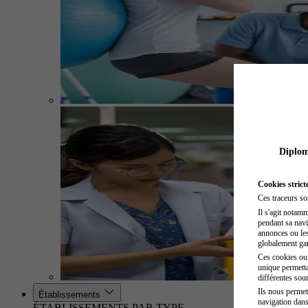
Diplome
Cookies strict
Ces traceurs so
Il s'agit notam
pendant sa navig
annonces ou les 
globalement gara
Ces cookies ou t
unique permetta
différentes sour
Ils nous permet
Établissements
navigation dans
ÉTABLISSEMENTS PAR TYPE