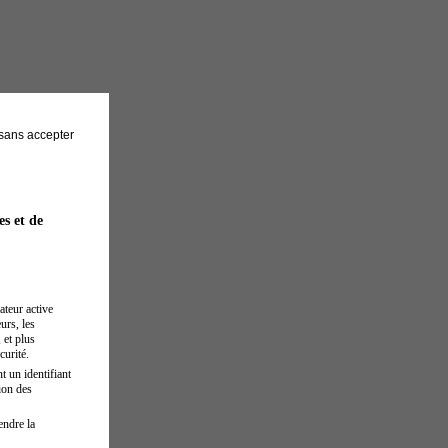
sans accepter
es et de
ateur active
urs, les
 et plus
curité.
t un identifiant
ion des
endre la