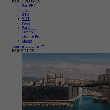
PAR DIPLÔMES
Bac PRO
CAP
BTS
BUT
Prépa
Bachelor
Licence
Licence Pro
Master
Tous les diplômes
PAR VILLES