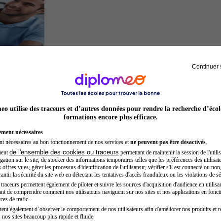
Continuer 
Kinésithérapeute sportif
o utilise des traceurs et d’autres données pour rendre la recherche d’écol
formations encore plus efficace.
ement nécessaires
nt nécessaires au bon fonctionnement de nos services et
ne peuvent pas être désactivés
.
de l'ensemble des cookies ou traceurs
ment
permettant de maintenir la session de l'utilis
ation sur le site, de stocker des informations temporaires telles que les préférences des utilisate
offres vues, gérer les processus d'identification de l'utilisateur, vérifier s'il est connecté ou non,
ntir la sécurité du site web en détectant les tentatives d'accès frauduleux ou les violations de sé
raceurs permettent également de piloter et suivre les sources d'acquisition d'audience en utilisan
nt de comprendre comment nos utilisateurs naviguent sur nos sites et nos applications en fonct
Préparateur en pharmacie
ces de trafic.
tent également d’observer le comportement de nos utilisateurs afin d'améliorer nos produits et r
 nos sites beaucoup plus rapide et fluide.