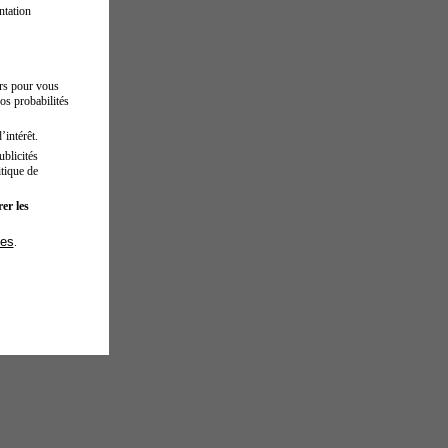
ntation
urs pour vous
os probabilités
’intérêt.
blicités
tique de
er les
ies
.