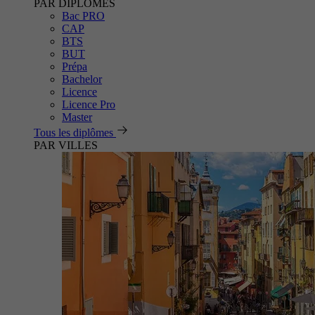
PAR DIPLÔMES
Bac PRO
CAP
BTS
BUT
Prépa
Bachelor
Licence
Licence Pro
Master
Tous les diplômes
PAR VILLES