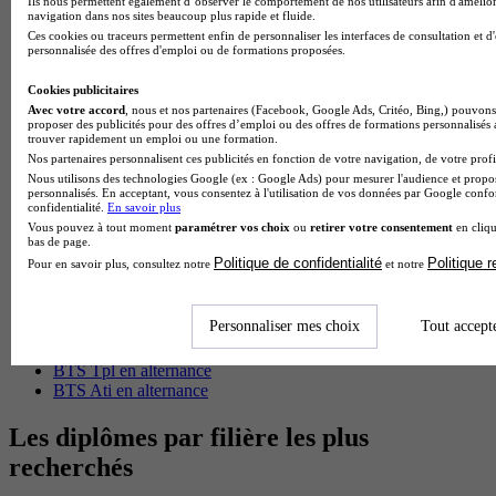
Ils nous permettent également d’observer le comportement de nos utilisateurs afin d'amélior
BTS Esf en alternance
navigation dans nos sites beaucoup plus rapide et fluide.
BTS Dietetique en alternance
Ces cookies ou traceurs permettent enfin de personnaliser les interfaces de consultation et d
BTS Mco en alternance
personnalisée des offres d'emploi ou de formations proposées.
BTS Pi en alternance
BTS Sp3s en alternance
Cookies publicitaires
Master CCA en alternance
Avec votre accord
, nous et nos partenaires (Facebook, Google Ads, Critéo, Bing,) pouvons 
proposer des publicités pour des offres d’emploi ou des offres de formations personnalisés
BTS Ndrc en alternance
trouver rapidement un emploi ou une formation.
BTS Sam en alternance
Nos partenaires personnalisent ces publicités en fonction de votre navigation, de votre profil
Cap Fleuriste en alternance
Nous utilisons des technologies Google (ex : Google Ads) pour mesurer l'audience et propos
BTS Sio en alternance
personnalisés. En acceptant, vous consentez à l'utilisation de vos données par Google conf
confidentialité.
En savoir plus
MSc Marketing Digital en alternance
Vous pouvez à tout moment
paramétrer vos choix
ou
retirer votre consentement
en cliqu
BTS Gpme en alternance
bas de page.
Cap Electricien en alternance
Politique de confidentialité
Politique 
Pour en savoir plus, consultez notre
et notre
BTS Gpn en alternance
BTS Domotique en alternance
BAC Pro Agora en alternance
Personnaliser mes choix
Tout accept
BTS Sta en alternance
BTS Iris en alternance
BTS Tpl en alternance
BTS Ati en alternance
Les diplômes par filière les plus
recherchés