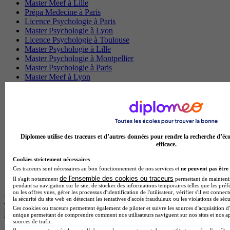
Master Meef à Lille
Prépa Medecine à Paris
Licence Psychologie à Paris
Master Psychologie à Lyon
Licence Psychologie à Toulouse
Master Psychologie à Lille
Master Psychologie à Montpellier
Master Psychologie à Paris
Master Meef à Lyon
Master Meef à Paris
BTS Tourisme à Bordeaux
BTS Tourisme à Lyon
BTS Tourisme à Paris
BTS Tourisme à Toulouse
Licence Psychologie à Lille
Diplomeo utilise des traceurs et d’autres données pour rendre la recherche d’éco
Master Informatique à Paris
efficace.
BTS Communication à Bordeaux
Master Psychologie à Angers
Cookies strictement nécessaires
BTS Communication à Lyon
Ces traceurs sont nécessaires au bon fonctionnement de nos services et
ne peuvent pas être 
BTS Ndrc à Lyon
de l'ensemble des cookies ou traceurs
Il s'agit notamment
permettant de maintenir 
pendant sa navigation sur le site, de stocker des informations temporaires telles que les préf
ou les offres vues, gérer les processus d'identification de l'utilisateur, vérifier s'il est conn
Les intitulés de diplôme par alternance
la sécurité du site web en détectant les tentatives d'accès frauduleux ou les violations de sécu
Ces cookies ou traceurs permettent également de piloter et suivre les sources d'acquisition d'
les plus recherchés
unique permettant de comprendre comment nos utilisateurs naviguent sur nos sites et nos ap
sources de trafic.