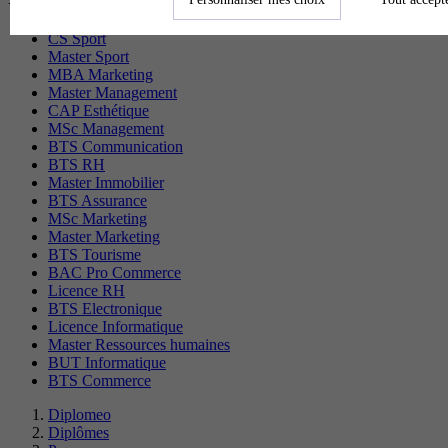
CS Sport
Master Sport
MBA Marketing
Master Management
CAP Esthétique
MSc Management
BTS Communication
BTS RH
Master Immobilier
BTS Assurance
MSc Marketing
Master Marketing
BTS Tourisme
BAC Pro Commerce
Licence RH
BTS Electronique
Licence Informatique
Master Ressources humaines
BUT Informatique
BTS Commerce
Diplomeo
Diplômes