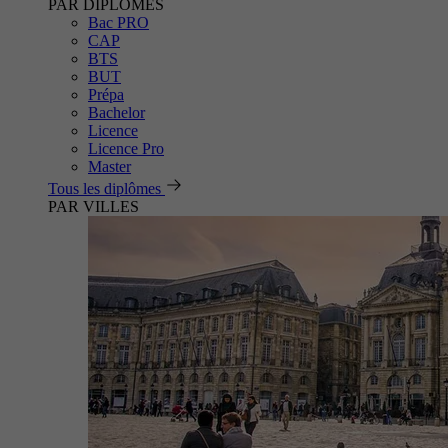
PAR DIPLÔMES
Bac PRO
CAP
BTS
BUT
Prépa
Bachelor
Licence
Licence Pro
Master
Tous les diplômes
PAR VILLES