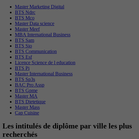
Master Marketing Digital
BTS Ndrc
BTS Mco
Master Data science
Master Meef
MBA International Business
BTS Sam
BTS Sio
BTS Communication
BTS Esf
Licence Science de l education
BTS Pi
Master International Business
BTS Sp3s
BAC Pro Assp
BTS Gpme
Master MA
BTS Dietetique
Master Mass
Cap Cuisine
Les intitulés de diplôme par ville les plus
recherchés