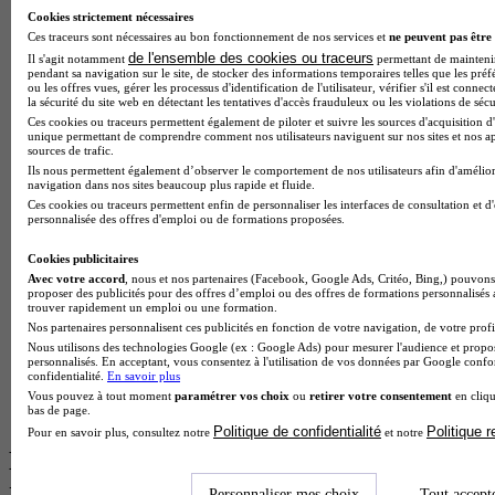
Cookies strictement nécessaires
BTS Esf en alternance
Ces traceurs sont nécessaires au bon fonctionnement de nos services et
ne peuvent pas être 
BTS Dietetique en alternance
de l'ensemble des cookies ou traceurs
Il s'agit notamment
permettant de maintenir 
pendant sa navigation sur le site, de stocker des informations temporaires telles que les préf
BTS Mco en alternance
ou les offres vues, gérer les processus d'identification de l'utilisateur, vérifier s'il est conn
BTS Pi en alternance
la sécurité du site web en détectant les tentatives d'accès frauduleux ou les violations de sécu
BTS Sp3s en alternance
Ces cookies ou traceurs permettent également de piloter et suivre les sources d'acquisition d'
Master CCA en alternance
unique permettant de comprendre comment nos utilisateurs naviguent sur nos sites et nos ap
sources de trafic.
BTS Ndrc en alternance
Ils nous permettent également d’observer le comportement de nos utilisateurs afin d'amélior
BTS Sam en alternance
navigation dans nos sites beaucoup plus rapide et fluide.
Cap Fleuriste en alternance
Ces cookies ou traceurs permettent enfin de personnaliser les interfaces de consultation et d
BTS Sio en alternance
personnalisée des offres d'emploi ou de formations proposées.
MSc Marketing Digital en alternance
BTS Gpme en alternance
Cookies publicitaires
Cap Electricien en alternance
Avec votre accord
, nous et nos partenaires (Facebook, Google Ads, Critéo, Bing,) pouvons 
BTS Gpn en alternance
proposer des publicités pour des offres d’emploi ou des offres de formations personnalisés
trouver rapidement un emploi ou une formation.
BTS Domotique en alternance
Nos partenaires personnalisent ces publicités en fonction de votre navigation, de votre profil
BAC Pro Agora en alternance
Nous utilisons des technologies Google (ex : Google Ads) pour mesurer l'audience et propos
BTS Sta en alternance
personnalisés. En acceptant, vous consentez à l'utilisation de vos données par Google conf
BTS Iris en alternance
confidentialité.
En savoir plus
BTS Tpl en alternance
Vous pouvez à tout moment
paramétrer vos choix
ou
retirer votre consentement
en cliqu
bas de page.
BTS Ati en alternance
Politique de confidentialité
Politique 
Pour en savoir plus, consultez notre
et notre
Les diplômes par filière les plus
recherchés
Personnaliser mes choix
Tout accept