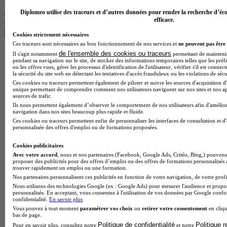
Diplomeo utilise des traceurs et d’autres données pour rendre la recherche d’éco
Les intitulés de diplôme par alternance
efficace.
les plus recherchés
Cookies strictement nécessaires
Ces traceurs sont nécessaires au bon fonctionnement de nos services et
ne peuvent pas être 
de l'ensemble des cookies ou traceurs
BTS Esf en alternance
Il s'agit notamment
permettant de maintenir 
pendant sa navigation sur le site, de stocker des informations temporaires telles que les préf
BTS Dietetique en alternance
ou les offres vues, gérer les processus d'identification de l'utilisateur, vérifier s'il est conn
BTS Mco en alternance
la sécurité du site web en détectant les tentatives d'accès frauduleux ou les violations de sécu
BTS Pi en alternance
Ces cookies ou traceurs permettent également de piloter et suivre les sources d'acquisition d'
unique permettant de comprendre comment nos utilisateurs naviguent sur nos sites et nos ap
BTS Sp3s en alternance
sources de trafic.
Master CCA en alternance
Ils nous permettent également d’observer le comportement de nos utilisateurs afin d'amélior
BTS Ndrc en alternance
navigation dans nos sites beaucoup plus rapide et fluide.
BTS Sam en alternance
Ces cookies ou traceurs permettent enfin de personnaliser les interfaces de consultation et d
Cap Fleuriste en alternance
personnalisée des offres d'emploi ou de formations proposées.
BTS Sio en alternance
MSc Marketing Digital en alternance
Cookies publicitaires
BTS Gpme en alternance
Avec votre accord
, nous et nos partenaires (Facebook, Google Ads, Critéo, Bing,) pouvons 
proposer des publicités pour des offres d’emploi ou des offres de formations personnalisés
Cap Electricien en alternance
trouver rapidement un emploi ou une formation.
BTS Gpn en alternance
Nos partenaires personnalisent ces publicités en fonction de votre navigation, de votre profil
BTS Domotique en alternance
Nous utilisons des technologies Google (ex : Google Ads) pour mesurer l'audience et propos
BAC Pro Agora en alternance
personnalisés. En acceptant, vous consentez à l'utilisation de vos données par Google conf
BTS Sta en alternance
confidentialité.
En savoir plus
BTS Iris en alternance
Vous pouvez à tout moment
paramétrer vos choix
ou
retirer votre consentement
en cliqu
bas de page.
BTS Tpl en alternance
Politique de confidentialité
Politique 
Pour en savoir plus, consultez notre
et notre