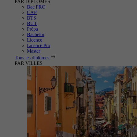
PAR DIPLÔMES
Bac PRO
CAP
BTS
BUT
Prépa
Bachelor
Licence
Licence Pro
Master
Tous les diplômes
PAR VILLES