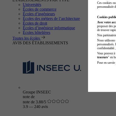
Ces cookies ou 
Universités
personnalisée d
Écoles de commerce
Écoles d’ingénieurs
Cookies public
Écoles des métiers de l’architecture
Avec votre ac
Écoles de droit
proposer des pu
Écoles d’ingénieur informatique
de trouver rapi
Écoles hôtelières
Nos partenaires 
Toutes les écoles
Nous utilisons 
AVIS DES ÉTABLISSEMENTS
personnalisés. 
confidentialité.
Vous pouvez à
traceurs
" en b
Pour en savoir 
Groupe INSEEC
note de
note de 3.88/5
3.9
—
240 avis