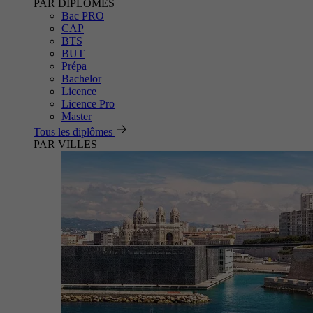
PAR DIPLÔMES
Bac PRO
CAP
BTS
BUT
Prépa
Bachelor
Licence
Licence Pro
Master
Tous les diplômes
PAR VILLES