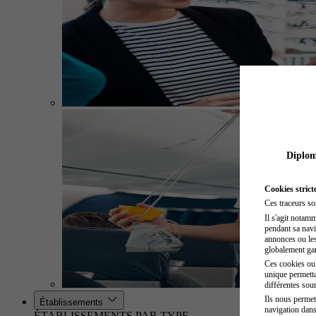
Diplome
Cookies strict
Ces traceurs so
Il s'agit notam
pendant sa navig
annonces ou les 
globalement gara
Ces cookies ou t
unique permetta
différentes sour
Ils nous permet
Établissements
navigation dans
ÉTABLISSEMENTS PAR TYPE