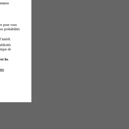
ntation
urs pour vous
os probabilités
’intérêt.
blicités
tique de
er les
ies
.