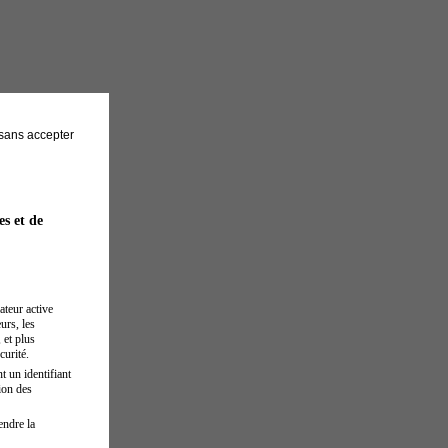
sans accepter
es et de
ateur active
urs, les
 et plus
curité.
t un identifiant
ion des
endre la