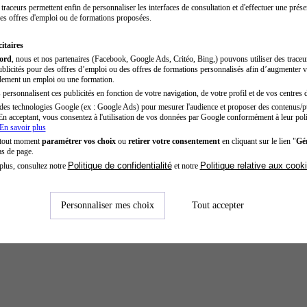
traceurs permettent enfin de personnaliser les interfaces de consultation et d'effectuer une prése
es offres d'emploi ou de formations proposées.
itaires
cord
, nous et nos partenaires (Facebook, Google Ads, Critéo, Bing,) pouvons utiliser des trace
blicités pour des offres d’emploi ou des offres de formations personnalisés afin d’augmenter v
dement un emploi ou une formation.
personnalisent ces publicités en fonction de votre navigation, de votre profil et de vos centres d
des technologies Google (ex : Google Ads) pour mesurer l'audience et proposer des contenus/pu
En acceptant, vous consentez à l'utilisation de vos données par Google conformément à leur poli
En savoir plus
 tout moment
paramétrer vos choix
ou
retirer votre consentement
en cliquant sur le lien "
Gér
as de page.
Politique de confidentialité
Politique relative aux cook
plus, consultez notre
et notre
Personnaliser mes choix
Tout accepter