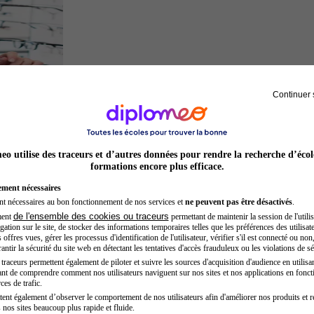
Continuer 
Opticien
o utilise des traceurs et d’autres données pour rendre la recherche d’écol
formations encore plus efficace.
ement nécessaires
nt nécessaires au bon fonctionnement de nos services et
ne peuvent pas être désactivés
.
de l'ensemble des cookies ou traceurs
ment
permettant de maintenir la session de l'utilis
ation sur le site, de stocker des informations temporaires telles que les préférences des utilisate
offres vues, gérer les processus d'identification de l'utilisateur, vérifier s'il est connecté ou non,
ntir la sécurité du site web en détectant les tentatives d'accès frauduleux ou les violations de sé
raceurs permettent également de piloter et suivre les sources d'acquisition d'audience en utilisan
nt de comprendre comment nos utilisateurs naviguent sur nos sites et nos applications en fonct
Hôtesse de l'air steward
ces de trafic.
tent également d’observer le comportement de nos utilisateurs afin d'améliorer nos produits et r
 nos sites beaucoup plus rapide et fluide.