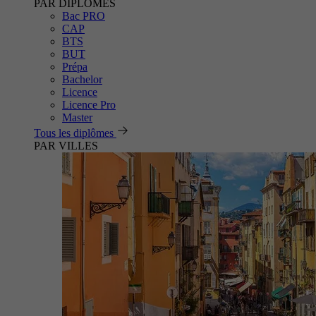
PAR DIPLÔMES
Bac PRO
CAP
BTS
BUT
Prépa
Bachelor
Licence
Licence Pro
Master
Tous les diplômes
PAR VILLES