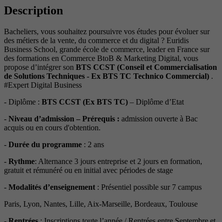
Description
Bacheliers, vous souhaitez poursuivre vos études pour évoluer sur
des métiers de la vente, du commerce et du digital ? Euridis
Business School, grande école de commerce, leader en France sur
des formations en Commerce BtoB & Marketing Digital, vous
propose d’intégrer son
BTS CCST (Conseil et Commercialisation
de Solutions Techniques - Ex BTS TC Technico Commercial)
.
#Expert Digital Business
- Diplôme :
BTS CCST
(Ex BTS TC)
– Diplôme d’Etat
-
Niveau d’admission – Prérequis :
admission ouverte à Bac
acquis ou en cours d'obtention.
-
Durée du programme
: 2 ans
-
Rythme
: Alternance 3 jours entreprise et 2 jours en formation,
gratuit et rémunéré ou en initial avec périodes de stage
-
Modalités d’enseignement
: Présentiel possible sur 7 campus
Paris, Lyon, Nantes, Lille, Aix-Marseille, Bordeaux, Toulouse
-
Rentrées
: Inscriptions toute l’année / Rentrées entre Septembre et