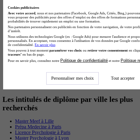
Master Meef
MBA International Business
Cookies publicitaires
BTS Sam
Avec votre accord
, nous et nos partenaires (Facebook, Google Ads, Critéo, Bing,) pouvons 
vous proposer des publicités pour des offres d’emploi ou des offres de formations personna
BTS Sio
probabilités de trouver rapidement un emploi ou une formation.
BTS Communication
Nos partenaires personnalisent ces publicités en fonction de votre navigation, de votre profi
BTS Esf
d’intérêt.
Licence Science de l education
Nous utilisons des technologies Google (ex : Google Ads) pour mesurer l'audience et propos
personnalisés. En acceptant, vous consentez à l'utilisation de vos données par Google conf
BTS Pi
de confidentialité.
En savoir plus
Master International Business
Vous pouvez à tout moment
paramétrer vos choix
ou
retirer votre consentement
en cliqu
BTS Sp3s
traceurs
" en bas de page.
BAC Pro Assp
Politique de confidentialité
Politique 
Pour en savoir plus, consultez notre
et notre
BTS Gpme
Master MA
BTS Dietetique
Personnaliser mes choix
Tout accepter
Master Mass
Cap Cuisine
Les intitulés de diplôme par ville les plus
recherchés
Master Meef à Lille
Prépa Medecine à Paris
Licence Psychologie à Paris
Master Psychologie à Lyon