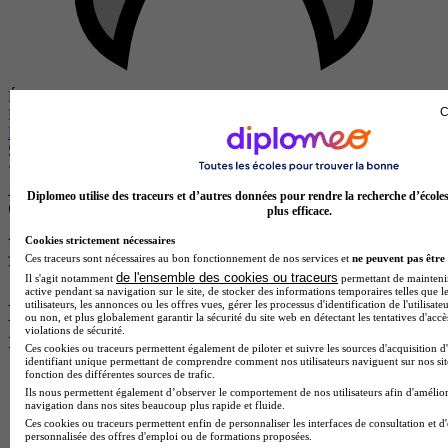
École partenaire
C
Rocket School - Marseille
Bachelor 3 - Digital & Business Development
5.0
1 avis
Diplomeo utilise des traceurs et d’autres données pour rendre la recherche d’école
plus efficace.
Marseille 2e 13002
Alternance
Cookies strictement nécessaires
Je m’informe gratuitement
Ces traceurs sont nécessaires au bon fonctionnement de nos services et
ne peuvent pas être 
Voir plus de formations similaires
de l'ensemble des cookies ou traceurs
Il s'agit notamment
permettant de maintenir 
active pendant sa navigation sur le site, de stocker des informations temporaires telles que l
utilisateurs, les annonces ou les offres vues, gérer les processus d'identification de l'utilisateu
Les intitulés de diplôme les plus
ou non, et plus globalement garantir la sécurité du site web en détectant les tentatives d'acc
violations de sécurité.
recherchés
Ces cookies ou traceurs permettent également de piloter et suivre les sources d'acquisition d
identifiant unique permettant de comprendre comment nos utilisateurs naviguent sur nos site
fonction des différentes sources de trafic.
Master Marketing Digital
Ils nous permettent également d’observer le comportement de nos utilisateurs afin d'amélior
BTS Ndrc
navigation dans nos sites beaucoup plus rapide et fluide.
BTS Mco
Ces cookies ou traceurs permettent enfin de personnaliser les interfaces de consultation et d
Master Data science
personnalisée des offres d'emploi ou de formations proposées.