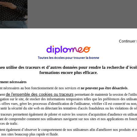
Continuer 
Chef de projet
o utilise des traceurs et d’autres données pour rendre la recherche d’écol
formations encore plus efficace.
ement nécessaires
nt nécessaires au bon fonctionnement de nos services et
ne peuvent pas être désactivés
.
de l'ensemble des cookies ou traceurs
ment
permettant de maintenir la session de l'utilis
ation sur le site, de stocker des informations temporaires telles que les préférences des utilisate
offres vues, gérer les processus d'identification de l'utilisateur, vérifier s'il est connecté ou non,
ntir la sécurité du site web en détectant les tentatives d'accès frauduleux ou les violations de sé
raceurs permettent également de piloter et suivre les sources d'acquisition d'audience en utilisan
nt de comprendre comment nos utilisateurs naviguent sur nos sites et nos applications en fonct
Développeur web
ces de trafic.
tent également d’observer le comportement de nos utilisateurs afin d'améliorer nos produits et r
 nos sites beaucoup plus rapide et fluide.