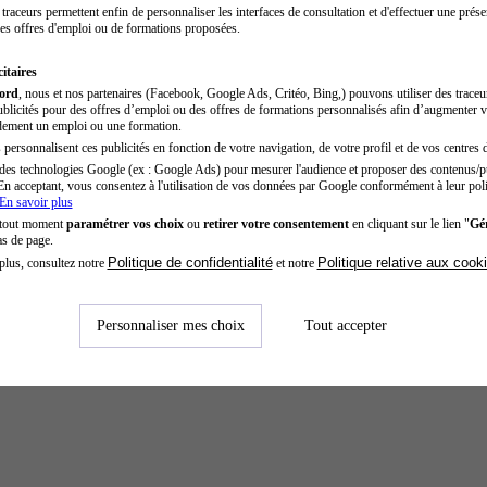
traceurs permettent enfin de personnaliser les interfaces de consultation et d'effectuer une prése
es offres d'emploi ou de formations proposées.
itaires
cord
, nous et nos partenaires (Facebook, Google Ads, Critéo, Bing,) pouvons utiliser des trace
blicités pour des offres d’emploi ou des offres de formations personnalisés afin d’augmenter v
dement un emploi ou une formation.
personnalisent ces publicités en fonction de votre navigation, de votre profil et de vos centres d
des technologies Google (ex : Google Ads) pour mesurer l'audience et proposer des contenus/pu
En acceptant, vous consentez à l'utilisation de vos données par Google conformément à leur poli
En savoir plus
 tout moment
paramétrer vos choix
ou
retirer votre consentement
en cliquant sur le lien "
Gér
as de page.
Politique de confidentialité
Politique relative aux cook
plus, consultez notre
et notre
Personnaliser mes choix
Tout accepter