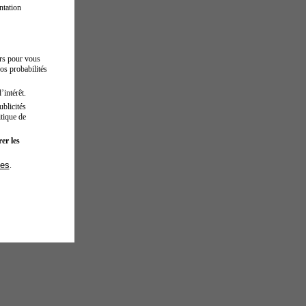
ntation
urs pour vous
os probabilités
’intérêt.
blicités
tique de
er les
ies
.