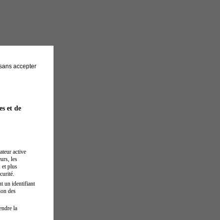
sans accepter
es et de
ateur active
urs, les
 et plus
curité.
t un identifiant
ion des
endre la