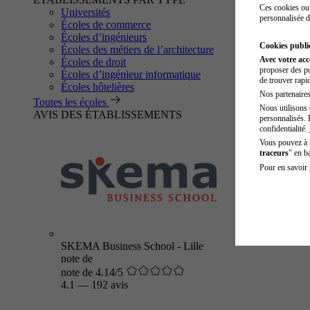
Ces cookies ou 
Universités
personnalisée d
Écoles de commerce
Écoles d’ingénieurs
Cookies public
Écoles des métiers de l’architecture
Avec votre ac
Écoles de droit
proposer des pu
Écoles d’ingénieur informatique
de trouver rapi
Écoles hôtelières
Nos partenaires 
Toutes les écoles
Nous utilisons 
AVIS DES ÉTABLISSEMENTS
personnalisés. 
confidentialité.
Vous pouvez à
traceurs
" en b
Pour en savoir 
SKEMA Business School - Lille
note de
note de 4.14/5
4.1
—
192 avis