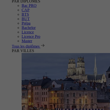
PAR DIPLÔMES
Bac PRO
CAP
BTS
BUT
Prépa
Bachelor
Licence
Licence Pro
Master
Tous les diplômes
PAR VILLES