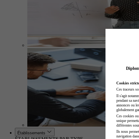
Diplome
Cookies strict
Ces traceurs so
Il s'agit notam
pendant sa navig
annonces ou les 
globalement gara
Ces cookies ou t
unique permetta
différentes sour
Ils nous permet
Établissements
navigation dans
ÉTABLISSEMENTS PAR TYPE