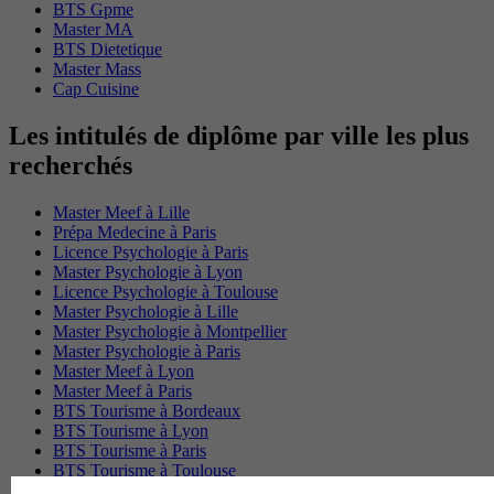
BTS Gpme
Master MA
BTS Dietetique
Master Mass
Cap Cuisine
Les intitulés de diplôme par ville les plus
recherchés
Master Meef à Lille
Prépa Medecine à Paris
Licence Psychologie à Paris
Master Psychologie à Lyon
Licence Psychologie à Toulouse
Master Psychologie à Lille
Master Psychologie à Montpellier
Master Psychologie à Paris
Master Meef à Lyon
Master Meef à Paris
BTS Tourisme à Bordeaux
BTS Tourisme à Lyon
BTS Tourisme à Paris
BTS Tourisme à Toulouse
Licence Psychologie à Lille