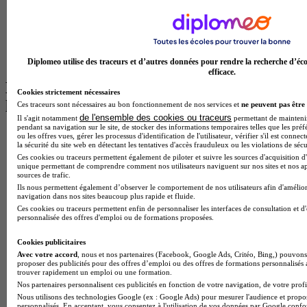
Master Informatique à Paris
BTS Communication à Bordeaux
Master Psychologie à Angers
BTS Communication à Lyon
BTS Ndrc à Lyon
Diplomeo utilise des traceurs et d’autres données pour rendre la recherche d’éco
efficace.
Les intitulés de diplôme par alternance
Cookies strictement nécessaires
les plus recherchés
Ces traceurs sont nécessaires au bon fonctionnement de nos services et
ne peuvent pas être 
de l'ensemble des cookies ou traceurs
Il s'agit notamment
permettant de maintenir 
pendant sa navigation sur le site, de stocker des informations temporaires telles que les préf
BTS Esf en alternance
ou les offres vues, gérer les processus d'identification de l'utilisateur, vérifier s'il est conn
la sécurité du site web en détectant les tentatives d'accès frauduleux ou les violations de sécu
BTS Dietetique en alternance
Ces cookies ou traceurs permettent également de piloter et suivre les sources d'acquisition d'
BTS Mco en alternance
unique permettant de comprendre comment nos utilisateurs naviguent sur nos sites et nos ap
BTS Pi en alternance
sources de trafic.
BTS Sp3s en alternance
Ils nous permettent également d’observer le comportement de nos utilisateurs afin d'amélior
Master CCA en alternance
navigation dans nos sites beaucoup plus rapide et fluide.
BTS Ndrc en alternance
Ces cookies ou traceurs permettent enfin de personnaliser les interfaces de consultation et d
personnalisée des offres d'emploi ou de formations proposées.
BTS Sam en alternance
Cap Fleuriste en alternance
Cookies publicitaires
BTS Sio en alternance
Avec votre accord
, nous et nos partenaires (Facebook, Google Ads, Critéo, Bing,) pouvons 
MSc Marketing Digital en alternance
proposer des publicités pour des offres d’emploi ou des offres de formations personnalisés
BTS Gpme en alternance
trouver rapidement un emploi ou une formation.
Cap Electricien en alternance
Nos partenaires personnalisent ces publicités en fonction de votre navigation, de votre profil
BTS Gpn en alternance
Nous utilisons des technologies Google (ex : Google Ads) pour mesurer l'audience et propos
personnalisés. En acceptant, vous consentez à l'utilisation de vos données par Google conf