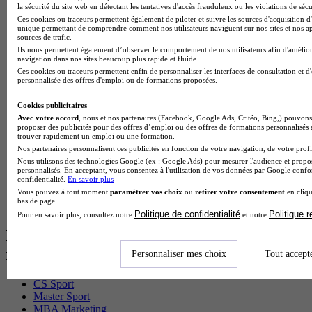
BTS Pi en alternance
la sécurité du site web en détectant les tentatives d'accès frauduleux ou les violations de sécu
BTS Sp3s en alternance
Ces cookies ou traceurs permettent également de piloter et suivre les sources d'acquisition d'
unique permettant de comprendre comment nos utilisateurs naviguent sur nos sites et nos ap
Master CCA en alternance
sources de trafic.
BTS Ndrc en alternance
Ils nous permettent également d’observer le comportement de nos utilisateurs afin d'amélior
BTS Sam en alternance
navigation dans nos sites beaucoup plus rapide et fluide.
Cap Fleuriste en alternance
Ces cookies ou traceurs permettent enfin de personnaliser les interfaces de consultation et d
BTS Sio en alternance
personnalisée des offres d'emploi ou de formations proposées.
MSc Marketing Digital en alternance
BTS Gpme en alternance
Cookies publicitaires
Cap Electricien en alternance
Avec votre accord
, nous et nos partenaires (Facebook, Google Ads, Critéo, Bing,) pouvons 
proposer des publicités pour des offres d’emploi ou des offres de formations personnalisés
BTS Gpn en alternance
trouver rapidement un emploi ou une formation.
BTS Domotique en alternance
Nos partenaires personnalisent ces publicités en fonction de votre navigation, de votre profil
BAC Pro Agora en alternance
Nous utilisons des technologies Google (ex : Google Ads) pour mesurer l'audience et propos
BTS Sta en alternance
personnalisés. En acceptant, vous consentez à l'utilisation de vos données par Google conf
confidentialité.
En savoir plus
BTS Iris en alternance
Vous pouvez à tout moment
paramétrer vos choix
ou
retirer votre consentement
en cliqu
BTS Tpl en alternance
bas de page.
BTS Ati en alternance
Politique de confidentialité
Politique 
Pour en savoir plus, consultez notre
et notre
Les diplômes par filière les plus
recherchés
Personnaliser mes choix
Tout accept
CS Sport
Master Sport
MBA Marketing