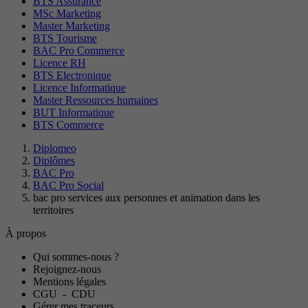
BTS Assurance
MSc Marketing
Master Marketing
BTS Tourisme
BAC Pro Commerce
Licence RH
BTS Electronique
Licence Informatique
Master Ressources humaines
BUT Informatique
BTS Commerce
Diplomeo
Diplômes
BAC Pro
BAC Pro Social
bac pro services aux personnes et animation dans les
territoires
À propos
Qui sommes-nous ?
Rejoignez-nous
Mentions légales
CGU
-
CDU
Gérer mes traceurs