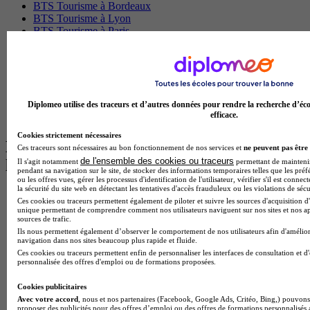
BTS Tourisme à Bordeaux
BTS Tourisme à Lyon
BTS Tourisme à Paris
BTS Tourisme à Toulouse
Licence Psychologie à Lille
Master Informatique à Paris
BTS Communication à Bordeaux
Master Psychologie à Angers
Diplomeo utilise des traceurs et d’autres données pour rendre la recherche d’éco
BTS Communication à Lyon
efficace.
BTS Ndrc à Lyon
Cookies strictement nécessaires
Les intitulés de diplôme par alternance
Ces traceurs sont nécessaires au bon fonctionnement de nos services et
ne peuvent pas être 
de l'ensemble des cookies ou traceurs
les plus recherchés
Il s'agit notamment
permettant de maintenir 
pendant sa navigation sur le site, de stocker des informations temporaires telles que les préf
ou les offres vues, gérer les processus d'identification de l'utilisateur, vérifier s'il est conn
la sécurité du site web en détectant les tentatives d'accès frauduleux ou les violations de sécu
BTS Esf en alternance
Ces cookies ou traceurs permettent également de piloter et suivre les sources d'acquisition d'
BTS Dietetique en alternance
unique permettant de comprendre comment nos utilisateurs naviguent sur nos sites et nos ap
BTS Mco en alternance
sources de trafic.
BTS Pi en alternance
Ils nous permettent également d’observer le comportement de nos utilisateurs afin d'amélior
navigation dans nos sites beaucoup plus rapide et fluide.
BTS Sp3s en alternance
Ces cookies ou traceurs permettent enfin de personnaliser les interfaces de consultation et d
Master CCA en alternance
personnalisée des offres d'emploi ou de formations proposées.
BTS Ndrc en alternance
BTS Sam en alternance
Cookies publicitaires
Cap Fleuriste en alternance
Avec votre accord
, nous et nos partenaires (Facebook, Google Ads, Critéo, Bing,) pouvons 
BTS Sio en alternance
proposer des publicités pour des offres d’emploi ou des offres de formations personnalisés