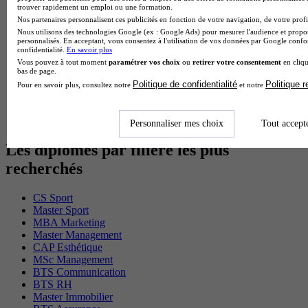
trouver rapidement un emploi ou une formation.
MSc Marketing Digital en alternance
Nos partenaires personnalisent ces publicités en fonction de votre navigation, de votre profil
BTS Gpme en alternance
Nous utilisons des technologies Google (ex : Google Ads) pour mesurer l'audience et propos
Cap Electricien en alternance
personnalisés. En acceptant, vous consentez à l'utilisation de vos données par Google conf
BTS Gpn en alternance
confidentialité.
En savoir plus
BTS Domotique en alternance
Vous pouvez à tout moment
paramétrer vos choix
ou
retirer votre consentement
en cliqu
BAC Pro Agora en alternance
bas de page.
BTS Sta en alternance
Politique de confidentialité
Politique 
Pour en savoir plus, consultez notre
et notre
BTS Iris en alternance
BTS Tpl en alternance
BTS Ati en alternance
Personnaliser mes choix
Tout accept
Les diplômes par filière les plus
recherchés
CS Sport
Master Sport
MBA Marketing
Master Management
CAP Esthétique
MSc Management
BTS Communication
BTS RH
Master Immobilier