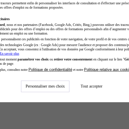
traceurs permettent enfin de personnaliser les interfaces de consultation et d'effectuer une prése
es offres d'emploi ou de formations proposées.
itaires
cord
, nous et nos partenaires (Facebook, Google Ads, Critéo, Bing,) pouvons utiliser des trace
blicités pour des offres d’emploi ou des offres de formations personnalisés afin d’augmenter v
dement un emploi ou une formation.
personnalisent ces publicités en fonction de votre navigation, de votre profil et de vos centres d
des technologies Google (ex : Google Ads) pour mesurer l'audience et proposer des contenus/pu
En acceptant, vous consentez à l'utilisation de vos données par Google conformément à leur poli
En savoir plus
 tout moment
paramétrer vos choix
ou
retirer votre consentement
en cliquant sur le lien "
Gér
as de page.
Politique de confidentialité
Politique relative aux cook
plus, consultez notre
et notre
Personnaliser mes choix
Tout accepter