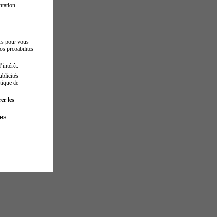
ntation
urs pour vous
os probabilités
’intérêt.
blicités
tique de
er les
ies
.