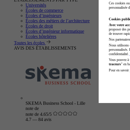
Ces cookies ou 
Universités
personnalisée d
Écoles de commerce
Écoles d’ingénieurs
Cookies public
Écoles des métiers de l’architecture
Avec votre ac
Écoles de droit
proposer des pu
Écoles d’ingénieur informatique
de trouver rapi
Écoles hôtelières
Nos partenaires 
Toutes les écoles
Nous utilisons 
AVIS DES ÉTABLISSEMENTS
personnalisés. 
confidentialité.
Vous pouvez à
traceurs
" en b
Pour en savoir 
SKEMA Business School - Lille
note de
note de 4.65/5
4.7
—
84 avis