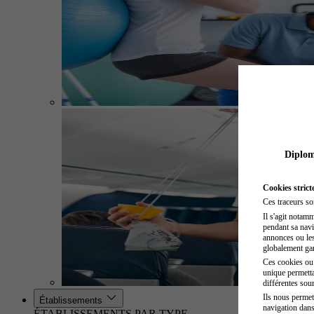
Diplome
Cookies strict
Ces traceurs so
Il s'agit notam
pendant sa navig
annonces ou les 
globalement gara
Ces cookies ou t
unique permetta
différentes sour
Ils nous permet
Établissements
navigation dans
ÉTABLISSEMENTS PAR TYPE