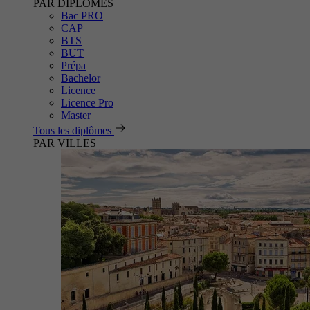
PAR DIPLÔMES
Bac PRO
CAP
BTS
BUT
Prépa
Bachelor
Licence
Licence Pro
Master
Tous les diplômes
PAR VILLES