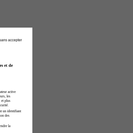
sans accepter
es et de
ateur active
urs, les
 et plus
curité.
t un identifiant
ion des
endre la