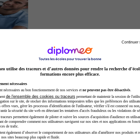
Continuer 
Kinésithérapeute sportif
o utilise des traceurs et d’autres données pour rendre la recherche d’écol
formations encore plus efficace.
ement nécessaires
nt nécessaires au bon fonctionnement de nos services et
ne peuvent pas être désactivés
.
de l'ensemble des cookies ou traceurs
ment
permettant de maintenir la session de l'utilis
ation sur le site, de stocker des informations temporaires telles que les préférences des utilisate
offres vues, gérer les processus d'identification de l'utilisateur, vérifier s'il est connecté ou non,
ntir la sécurité du site web en détectant les tentatives d'accès frauduleux ou les violations de sé
raceurs permettent également de piloter et suivre les sources d'acquisition d'audience en utilisan
nt de comprendre comment nos utilisateurs naviguent sur nos sites et nos applications en fonct
Hôtesse de l'air steward
ces de trafic.
tent également d’observer le comportement de nos utilisateurs afin d'améliorer nos produits et r
 nos sites beaucoup plus rapide et fluide.