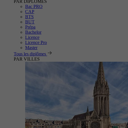
PAR DIPLÔMES
Bac PRO
CAP
BTS
BUT
Prépa
Bachelor
Licence
Licence Pro
Master
Tous les diplômes
PAR VILLES