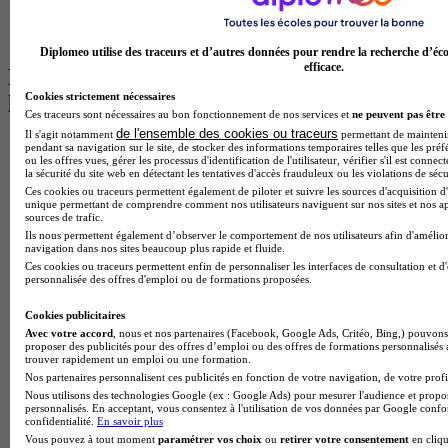
BTS Communication à Lyon
BTS Ndrc à Lyon
Diplomeo utilise des traceurs et d’autres données pour rendre la recherche d’éco
efficace.
Les intitulés de diplôme par alternance
Cookies strictement nécessaires
les plus recherchés
Ces traceurs sont nécessaires au bon fonctionnement de nos services et
ne peuvent pas être 
de l'ensemble des cookies ou traceurs
Il s'agit notamment
permettant de maintenir 
BTS Esf en alternance
pendant sa navigation sur le site, de stocker des informations temporaires telles que les préf
ou les offres vues, gérer les processus d'identification de l'utilisateur, vérifier s'il est conn
BTS Dietetique en alternance
la sécurité du site web en détectant les tentatives d'accès frauduleux ou les violations de sécu
BTS Mco en alternance
Ces cookies ou traceurs permettent également de piloter et suivre les sources d'acquisition d'
BTS Pi en alternance
unique permettant de comprendre comment nos utilisateurs naviguent sur nos sites et nos ap
BTS Sp3s en alternance
sources de trafic.
Master CCA en alternance
Ils nous permettent également d’observer le comportement de nos utilisateurs afin d'amélior
navigation dans nos sites beaucoup plus rapide et fluide.
BTS Ndrc en alternance
Ces cookies ou traceurs permettent enfin de personnaliser les interfaces de consultation et d
BTS Sam en alternance
personnalisée des offres d'emploi ou de formations proposées.
Cap Fleuriste en alternance
BTS Sio en alternance
Cookies publicitaires
MSc Marketing Digital en alternance
Avec votre accord
, nous et nos partenaires (Facebook, Google Ads, Critéo, Bing,) pouvons 
BTS Gpme en alternance
proposer des publicités pour des offres d’emploi ou des offres de formations personnalisés
trouver rapidement un emploi ou une formation.
Cap Electricien en alternance
Nos partenaires personnalisent ces publicités en fonction de votre navigation, de votre profil
BTS Gpn en alternance
Nous utilisons des technologies Google (ex : Google Ads) pour mesurer l'audience et propos
BTS Domotique en alternance
personnalisés. En acceptant, vous consentez à l'utilisation de vos données par Google conf
BAC Pro Agora en alternance
confidentialité.
En savoir plus
BTS Sta en alternance
Vous pouvez à tout moment
paramétrer vos choix
ou
retirer votre consentement
en cliqu