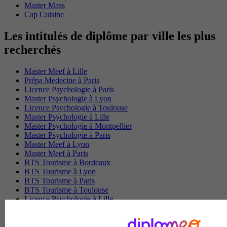
Master Mass
Cap Cuisine
Les intitulés de diplôme par ville les plus
recherchés
Master Meef à Lille
Prépa Medecine à Paris
Licence Psychologie à Paris
Master Psychologie à Lyon
Licence Psychologie à Toulouse
Master Psychologie à Lille
Master Psychologie à Montpellier
Master Psychologie à Paris
Master Meef à Lyon
Master Meef à Paris
BTS Tourisme à Bordeaux
BTS Tourisme à Lyon
BTS Tourisme à Paris
BTS Tourisme à Toulouse
Licence Psychologie à Lille
Master Informatique à Paris
BTS Communication à Bordeaux
Master Psychologie à Angers