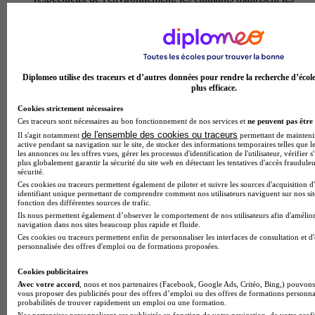
outils de cao 3d, acquierent des competences en prototypage
et simulation numerique, tout en developpant une approche
systemique des contraintes environnementales, economiques
et techniques. cette formation prepare aux metiers d'ingenieur
en eco-conception, technicien superieur en bureau d'etudes,
responsable developpement produit ou consultant en
Diplomeo utilise des traceurs et d’autres données pour rendre la recherche d’écol
innovation durable. elle ouvre egalement l'acces aux
plus efficace.
formations superieures en ingenierie, aux bts industriels et aux
Cookies strictement nécessaires
iut specialises dans les technologies propres et l'industrie 4.0.
Ces traceurs sont nécessaires au bon fonctionnement de nos services et
ne peuvent pas être 
Temps plein
de l'ensemble des cookies ou traceurs
Il s'agit notamment
permettant de maintenir 
En présentiel
active pendant sa navigation sur le site, de stocker des informations temporaires telles que le
les annonces ou les offres vues, gérer les processus d'identification de l'utilisateur, vérifier s
Bac techno - STI2D sciences et technologies de
plus globalement garantir la sécurité du site web en détectant les tentatives d'accès fraudule
sécurité.
l'industrie et du développement durable
Ces cookies ou traceurs permettent également de piloter et suivre les sources d'acquisition d
enseignement spécifique systèmes d'information
identifiant unique permettant de comprendre comment nos utilisateurs naviguent sur nos site
fonction des différentes sources de trafic.
et numérique
Ils nous permettent également d’observer le comportement de nos utilisateurs afin d'amélior
navigation dans nos sites beaucoup plus rapide et fluide.
Le bac techno sti2d sciences et technologies de l'industrie et
Ces cookies ou traceurs permettent enfin de personnaliser les interfaces de consultation et d
personnalisée des offres d'emploi ou de formations proposées.
du developpement durable avec enseignement specifique
systemes d'information et numerique du lycee polyvalent
Cookies publicitaires
charles renouvier forme les etudiants aux technologies
Avec votre accord
, nous et nos partenaires (Facebook, Google Ads, Critéo, Bing,) pouvons 
numeriques et informatiques appliquees a l'industrie. au
vous proposer des publicités pour des offres d’emploi ou des offres de formations personna
programme : programmation informatique, conception de
probabilités de trouver rapidement un emploi ou une formation.
systemes embarques, reseaux informatiques, traitement de