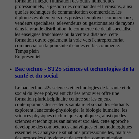
formation integre l'utilisation des outils numeriques
professionnels, la gestion des commandes et livraisons, ainsi
que les techniques de communication commerciale. les
diplomes evoluent vers des postes d'employes commerciaux,
vendeurs specialises, televendeurs ou gestionnaires de rayons
dans la grande distribution, le commerce de detail specialise,
les enseignes franchisees ou la vente a distance. cette
formation ouvre egalement la voie vers l'entrepreneuriat
commercial ou la poursuite d'etudes en bts commerce.
Temps plein
En présentiel
Bac techno - ST2S sciences et technologies de la
santé et du social
Le bac techno st2s sciences et technologies de la sante et du
social du lycee polyvalent charles renouvier offre une
formation pluridisciplinaire centree sur les enjeux
contemporains des secteurs sanitaire et social. les etudiants
explorent l'anatomie-physiologie, la biologie humaine, les
sciences physiques et chimiques appliquees, ainsi que les
sciences et techniques sanitaires et sociales. cette approche
developpe des competences analytiques et methodologiques
essentielles : analyse de situations professionnelles, maitrise
des protocoles d'hygiene et de securite, communication