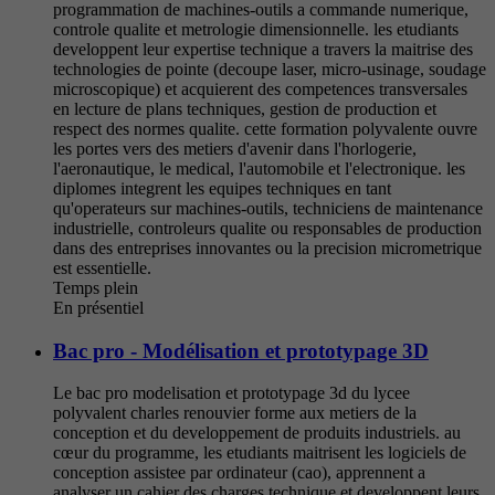
programmation de machines-outils a commande numerique,
controle qualite et metrologie dimensionnelle. les etudiants
developpent leur expertise technique a travers la maitrise des
technologies de pointe (decoupe laser, micro-usinage, soudage
microscopique) et acquierent des competences transversales
en lecture de plans techniques, gestion de production et
respect des normes qualite. cette formation polyvalente ouvre
les portes vers des metiers d'avenir dans l'horlogerie,
l'aeronautique, le medical, l'automobile et l'electronique. les
diplomes integrent les equipes techniques en tant
qu'operateurs sur machines-outils, techniciens de maintenance
industrielle, controleurs qualite ou responsables de production
dans des entreprises innovantes ou la precision micrometrique
est essentielle.
Temps plein
En présentiel
Bac pro - Modélisation et prototypage 3D
Le bac pro modelisation et prototypage 3d du lycee
polyvalent charles renouvier forme aux metiers de la
conception et du developpement de produits industriels. au
cœur du programme, les etudiants maitrisent les logiciels de
conception assistee par ordinateur (cao), apprennent a
analyser un cahier des charges technique et developpent leurs