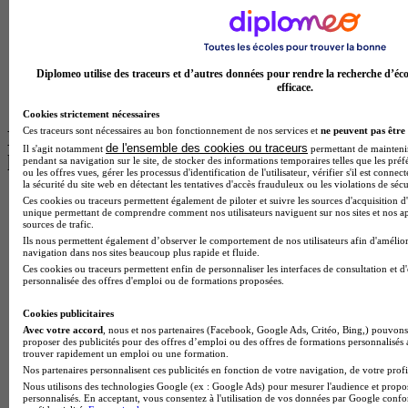
BTS Tourisme à Toulouse
Licence Psychologie à Lille
Master Informatique à Paris
BTS Communication à Bordeaux
Master Psychologie à Angers
Diplomeo utilise des traceurs et d’autres données pour rendre la recherche d’éco
BTS Communication à Lyon
efficace.
BTS Ndrc à Lyon
Cookies strictement nécessaires
Ces traceurs sont nécessaires au bon fonctionnement de nos services et
ne peuvent pas être 
Les intitulés de diplôme par alternance
de l'ensemble des cookies ou traceurs
Il s'agit notamment
permettant de maintenir 
les plus recherchés
pendant sa navigation sur le site, de stocker des informations temporaires telles que les préf
ou les offres vues, gérer les processus d'identification de l'utilisateur, vérifier s'il est conn
la sécurité du site web en détectant les tentatives d'accès frauduleux ou les violations de sécu
BTS Esf en alternance
Ces cookies ou traceurs permettent également de piloter et suivre les sources d'acquisition d'
unique permettant de comprendre comment nos utilisateurs naviguent sur nos sites et nos ap
BTS Dietetique en alternance
sources de trafic.
BTS Mco en alternance
Ils nous permettent également d’observer le comportement de nos utilisateurs afin d'amélior
BTS Pi en alternance
navigation dans nos sites beaucoup plus rapide et fluide.
BTS Sp3s en alternance
Ces cookies ou traceurs permettent enfin de personnaliser les interfaces de consultation et d
personnalisée des offres d'emploi ou de formations proposées.
Master CCA en alternance
BTS Ndrc en alternance
Cookies publicitaires
BTS Sam en alternance
Avec votre accord
, nous et nos partenaires (Facebook, Google Ads, Critéo, Bing,) pouvons 
Cap Fleuriste en alternance
proposer des publicités pour des offres d’emploi ou des offres de formations personnalisés
BTS Sio en alternance
trouver rapidement un emploi ou une formation.
MSc Marketing Digital en alternance
Nos partenaires personnalisent ces publicités en fonction de votre navigation, de votre profil
BTS Gpme en alternance
Nous utilisons des technologies Google (ex : Google Ads) pour mesurer l'audience et propos
Cap Electricien en alternance
personnalisés. En acceptant, vous consentez à l'utilisation de vos données par Google conf