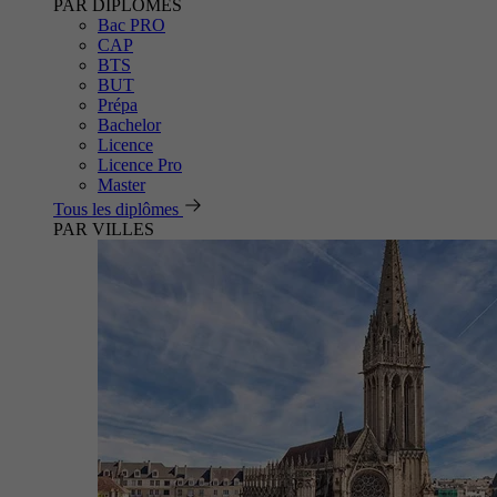
PAR DIPLÔMES
Bac PRO
CAP
BTS
BUT
Prépa
Bachelor
Licence
Licence Pro
Master
Tous les diplômes
PAR VILLES