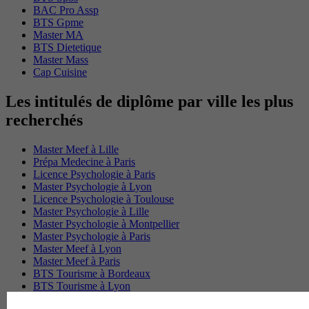
BAC Pro Assp
BTS Gpme
Master MA
BTS Dietetique
Master Mass
Cap Cuisine
Les intitulés de diplôme par ville les plus
recherchés
Master Meef à Lille
Prépa Medecine à Paris
Licence Psychologie à Paris
Master Psychologie à Lyon
Licence Psychologie à Toulouse
Master Psychologie à Lille
Master Psychologie à Montpellier
Master Psychologie à Paris
Master Meef à Lyon
Master Meef à Paris
BTS Tourisme à Bordeaux
BTS Tourisme à Lyon
BTS Tourisme à Paris