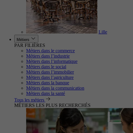
Lille
Métiers
PAR FILIÈRES
Métiers dans le commerce
Métiers dans l’industrie
Métiers dans l’informatique
Métiers dans le social
Métiers dans l’immobilier
Métiers dans l’agriculture
Métiers dans la banque
Métiers dans la communication
Métiers dans la santé
Tous les métiers
MÉTIERS LES PLUS RECHERCHÉS